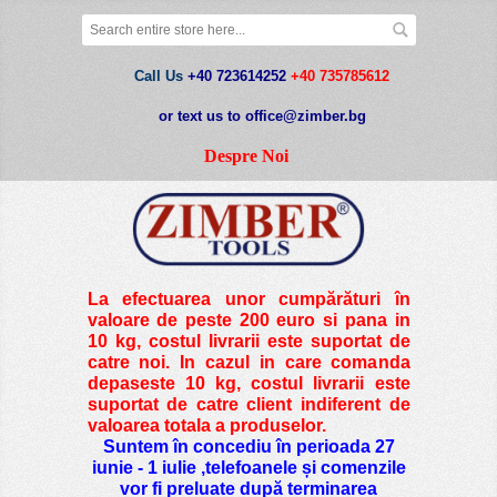
Call Us
+40 723614252
+40 735785612
or text us to office@zimber.bg
Despre Noi
La efectuarea unor cumpărături în
valoare de peste
200 euro si pana in
10 kg
, costul livrarii este suportat de
catre noi. In cazul in care comanda
depaseste 10 kg, costul livrarii este
suportat de catre client indiferent de
valoarea totala a produselor.
Suntem în concediu în perioada 27
iunie - 1 iulie ,telefoanele și comenzile
vor fi preluate după terminarea