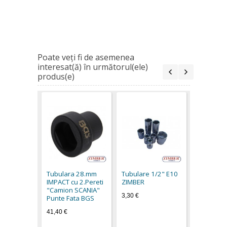
Poate veţi fi de asemenea
interesat(ă) în următorul(ele)
produs(e)
Capat che
tubulara 
10mm - Z
Tubulara 28.mm
Tubulare 1/2" Е10
2,50 €
IMPACT cu 2.Pereti
ZIMBER
"Camion SCANIA"
3,30 €
Punte Fata BGS
41,40 €