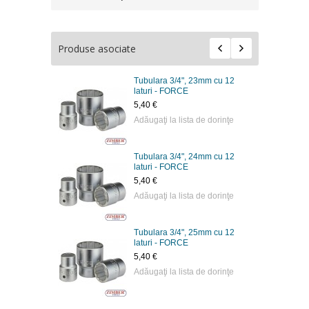
Produse asociate
m cu 12
Tubulara 3/4", 23mm cu 12
laturi - FORCE
5,40 €
 dorinţe
Adăugaţi la lista de dorinţe
m cu 12
Tubulara 3/4", 24mm cu 12
laturi - FORCE
5,40 €
 dorinţe
Adăugaţi la lista de dorinţe
m cu 12
Tubulara 3/4", 25mm cu 12
laturi - FORCE
5,40 €
 dorinţe
Adăugaţi la lista de dorinţe