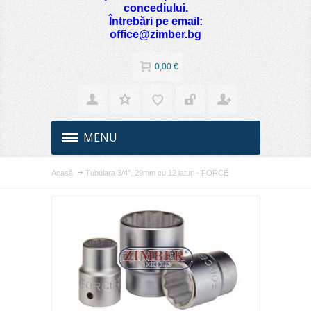
concediului.
Întrebări pe email:
office@zimber.bg
0,00 €
MENU
Acasă
Tubulara 3/4", 29mm cu 12 laturi - FORCE