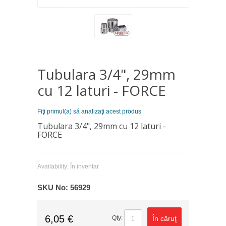
Tubulara 3/4", 29mm
cu 12 laturi - FORCE
Fiţi primul(a) să analizaţi acest produs
Tubulara 3/4", 29mm cu 12 laturi -
FORCE
Availability:
În inventar
SKU No:
56929
6,05 €
În căruţ
Qty: