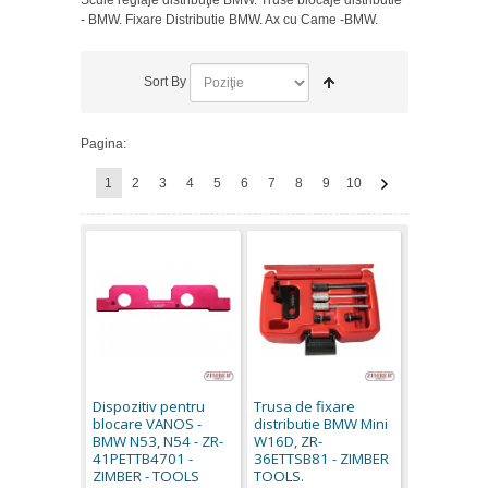
- BMW. Fixare Distributie BMW. Ax cu Came -BMW.
Sort By
Pagina:
1
2
3
4
5
6
7
8
9
10
Dispozitiv pentru
Trusa de fixare
blocare VANOS -
distributie BMW Mini
BMW N53, N54 - ZR-
W16D, ZR-
41PETTB4701 -
36ETTSB81 - ZIMBER
ZIMBER - TOOLS
TOOLS.