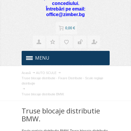
concediului.
Întrebări pe email:
office@zimber.bg
0,00 €
MENU
Acasă
AUTO SCULE
Truse blocaje distributie - Fixare Distributie - Scule reglaje
distribuţie
Truse blocaje distributie BMW.
Truse blocaje distributie
BMW.
Scule reglaje distribuţie BMW. Truse blocaje distributie