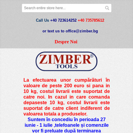
Call Us
+40 723614252
+40 735785612
or text us to office@zimber.bg
Despre Noi
La efectuarea unor cumpărături în
valoare de peste
200 euro si pana in
10 kg
, costul livrarii este suportat de
catre noi. In cazul in care comanda
depaseste 10 kg, costul livrarii este
suportat de catre client indiferent de
valoarea totala a produselor.
Suntem în concediu în perioada 27
iunie - 1 iulie ,telefoanele și comenzile
vor fi preluate după terminarea