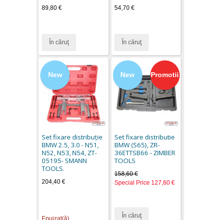
89,80 €
54,70 €
În căruţ
În căruţ
New
New
Promotii
Set fixare distribuţie
Set fixare distributie
BMW 2.5, 3.0 - N51,
BMW (S65), ZR-
N52, N53, N54, ZT-
36ETTSB66 - ZIMBER
05195- SMANN
TOOLS
TOOLS.
158,60 €
204,40 €
Special Price
127,60 €
În căruţ
Epuizat(ă)