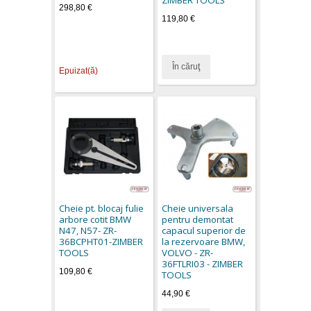
298,80 €
119,80 €
În căruţ
Epuizat(ă)
Cheie pt. blocaj fulie
Cheie universala
arbore cotit BMW
pentru demontat
N47, N57- ZR-
capacul superior de
36BCPHT01-ZIMBER
la rezervoare BMW,
TOOLS
VOLVO - ZR-
36FTLRI03 - ZIMBER
109,80 €
TOOLS
44,90 €