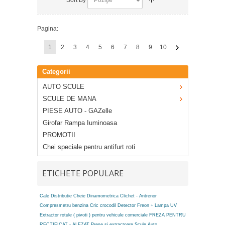
Pagina:
1
2
3
4
5
6
7
8
9
10
Categorii
AUTO SCULE
SCULE DE MANA
PIESE AUTO - GAZelle
Girofar Rampa Iuminoasa
PROMOTII
Chei speciale pentru antifurt roti
ETICHETE POPULARE
Cale Distributie
Cheie Dinamometrica
Clichet - Antrenor
Compresmetru benzina
Cric crocodil
Detector Freon + Lampa UV
Extractor rotule ( pivoti ) pentru vehicule comerciale
FREZA PENTRU
RECTIFICAT - ALEZAT
Prese si extractoare
Scule Auto