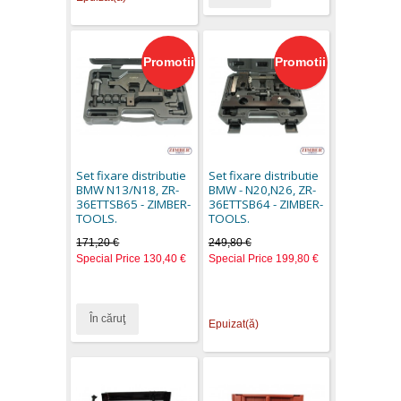
Promotii
Promotii
Set fixare distributie
Set fixare distributie
BMW N13/N18, ZR-
BMW - N20,N26, ZR-
36ETTSB65 - ZIMBER-
36ETTSB64 - ZIMBER-
TOOLS.
TOOLS.
171,20 €
249,80 €
Special Price
130,40 €
Special Price
199,80 €
În căruţ
Epuizat(ă)