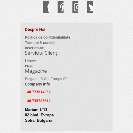
Despre Noi
Politica de confidențialitate
Termeni & condiții
Înscrieți-ne
Serviciul Clienți
Livrare
Plată
Magazine
Bulgaria, Sofia, Europa 82
Company Info
+40 723614252
+40 735785612
Mariam LTD
82 blvd. Evropa
Sofia, Bulgaria