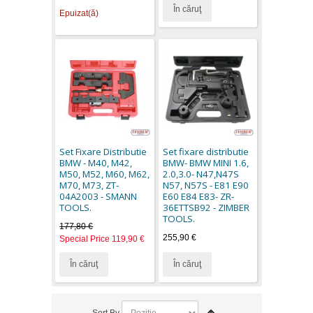
În căruţ
Epuizat(ă)
Set Fixare Distributie
Set fixare distributie
BMW - M40, M42,
BMW- BMW MINI 1.6,
M50, M52, M60, M62,
2.0,3.0- N47,N47S
M70, M73, ZT-
N57, N57S - E81 E90
04A2003 - SMANN
E60 E84 E83- ZR-
TOOLS.
36ETTSB92 - ZIMBER
TOOLS.
177,80 €
255,90 €
Special Price
119,90 €
În căruţ
În căruţ
Sort By