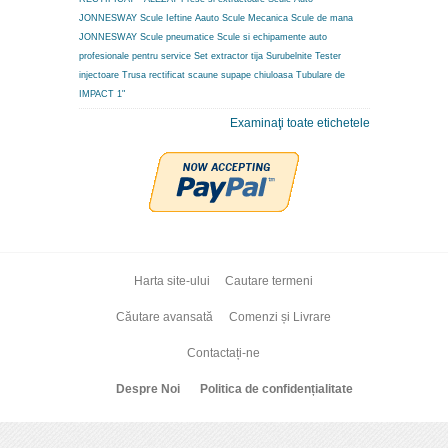
JONNESWAY
Scule Ieftine Aauto
Scule Mecanica
Scule de mana
JONNESWAY
Scule pneumatice
Scule si echipamente auto
profesionale pentru service
Set extractor tija
Surubelnite
Tester
injectoare
Trusa rectificat scaune supape chiuloasa
Tubulare de
IMPACT 1"
Examinaţi toate etichetele
Harta site-ului
Cautare termeni
Căutare avansată
Comenzi și Livrare
Contactați-ne
Despre Noi
Politica de confidențialitate