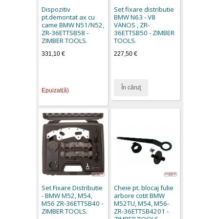
Dispozitiv
Set fixare distributie
pt.demontat ax cu
BMW N63 - V8
came BMW N51/N52,
VANOS , ZR-
ZR-36ETTSB58 -
36ETTSB50 - ZIMBER
ZIMBER TOOLS.
TOOLS.
331,10 €
227,50 €
În căruţ
Epuizat(ă)
Set Fixare Distributie
Cheie pt. blocaj fulie
- BMW M52, M54,
arbore cotit BMW
M56 ZR-36ETTSB40 -
M52TU, M54, M56-
ZIMBER TOOLS.
ZR-36ETTSB4201 -
ZIMBER TOOLS