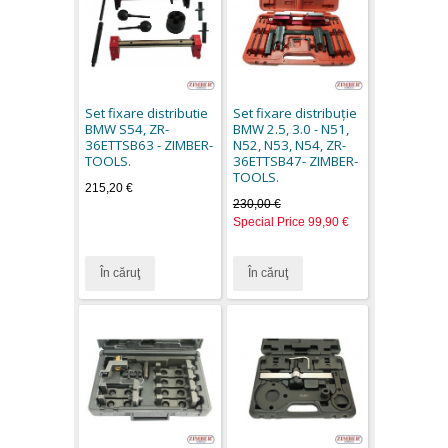
Set fixare distributie
Set fixare distribuţie
BMW S54, ZR-
BMW 2.5, 3.0 - N51,
36ETTSB63 - ZIMBER-
N52, N53, N54, ZR-
TOOLS.
36ETTSB47- ZIMBER-
TOOLS.
215,20 €
230,00 €
Special Price
99,90 €
În căruţ
În căruţ