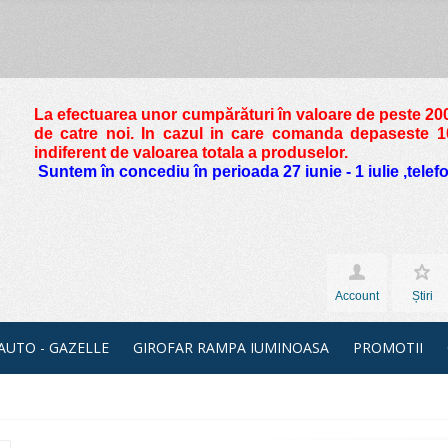
La efectuarea unor cumpărături în valoare de peste
200
de catre noi. In cazul in care comanda depaseste 10 
indiferent de valoarea totala a produselor.
Suntem în concediu în perioada 27 iunie - 1 iulie ,tele
Account
Știri
 AUTO - GAZELLE
GIROFAR RAMPA IUMINOASA
PROMOTII
c