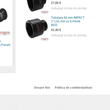
27,60 €
Adăugaţi la lista de dorinţe
Tubulara 60.mm IMPACT
1" L91.mm cu 6.Pereti
Tubulara Adanca de
Tubulara de IMPACT
Tubu
BGS
Impact,Hex.18mm,act.1/2"
1/2 - 21mm, ZR-
1/2 
41,40 €
(7218) - BGS technic
08DIS1221M - ZIMBER
5,31 
TOOLS.
Adăugaţi la lista de dorinţe
5,40 €
.
4,20 €
.Pereti
Despre Noi
Politica de confidențialitate