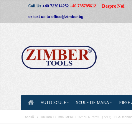
Despre Noi
Call Us
+40 723614252
+40 735785612
or text us to office@zimber.bg
AUTO SCULE
SCULE DE MANA
PIESE
Acasă
Tubulara 17- mm IMPACT 1/2" cu 6.Pereti - (7217) - BGS techni