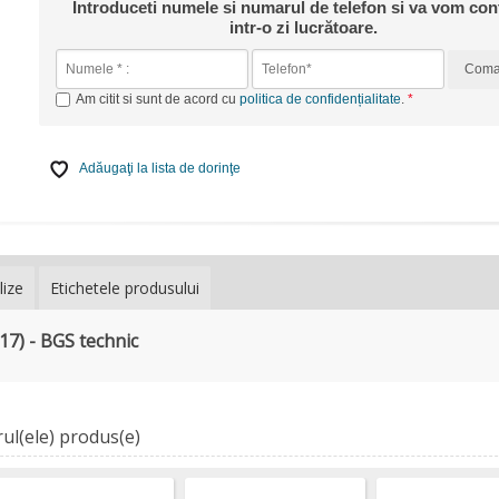
Introduceti numele si numarul de telefon si va vom con
intr-o zi lucrătoare.
Com
Am citit si sunt de acord cu
politica de confidențialitate
.
Adăugaţi la lista de dorinţe
lize
Etichetele produsului
17) - BGS technic
ul(ele) produs(e)