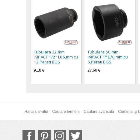
Tubulara 32.mm
Tubulara 50.mm
IMPACT 1/2" L85.mm cu
IMPACT 1" L70.mm cu
12.Pereti BGS
6.Pereti BGS
9,18 €
27,60 €
Harta site-ului
Cautare termeni
Căutare avansată
Comenzi și L