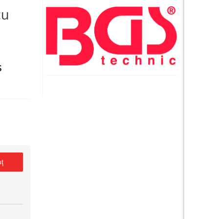
cu
S
uţ