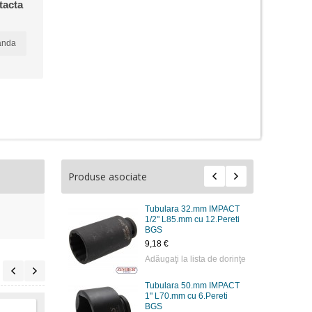
tacta
anda
Produse asociate
Tubulara 32.mm IMPACT
1/2" L85.mm cu 12.Pereti
BGS
9,18 €
Adăugaţi la lista de dorinţe
Tubulara 50.mm IMPACT
1" L70.mm cu 6.Pereti
BGS