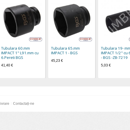
Tubulara 60.mm
Tubulara 65.mm
Tubulara 19- mm
IMPACT 1" L91.mm cu
IMPACT 1 - BGS
IMPACT 1/2" cu 6
6.Pereti BGS
- BGS -ZB-7219
45,23 €
41,40 €
5,03 €
ivrare
Contactați-ne