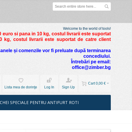
Welcome to the world of tools!
 euro si pana in 10 kg
, costul livrarii este suportat
kg, costul livrarii este suportat de catre client
foanele și comenzile vor fi preluate după terminarea
concediului.
Întrebări pe email:
office@zimber.bg
Cart
0,00 €
Lista mea de dorinţe
Log In
Sign Up
CHEI SPECIALE PENTRU ANTIFURT ROTI