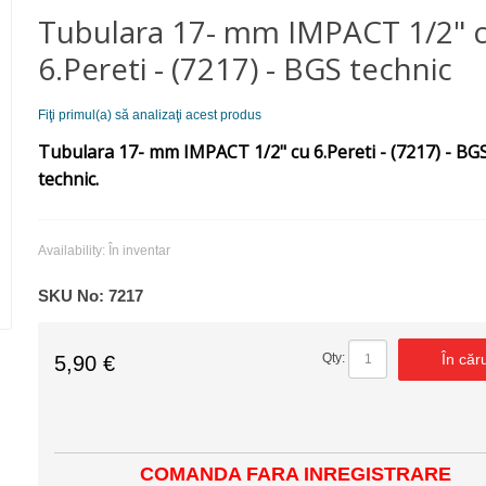
Tubulara 17- mm IMPACT 1/2" 
6.Pereti - (7217) - BGS technic
Fiţi primul(a) să analizaţi acest produs
Tubulara 17- mm IMPACT 1/2" cu 6.Pereti - (7217) - BG
technic.
Availability:
În inventar
SKU No:
7217
În căr
Qty:
5,90 €
COMANDA FARA INREGISTRARE