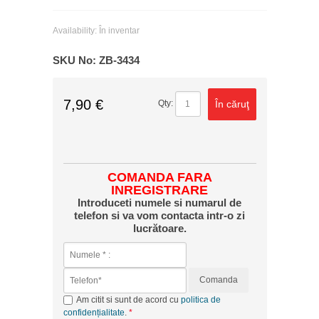
Availability:
În inventar
SKU No:
ZB-3434
7,90 €
În căruţ
Qty:
COMANDA FARA
INREGISTRARE
Introduceti numele si numarul de
telefon si va vom contacta intr-o zi
lucrătoare.
Comanda
Am citit si sunt de acord cu
politica de
confidențialitate
.