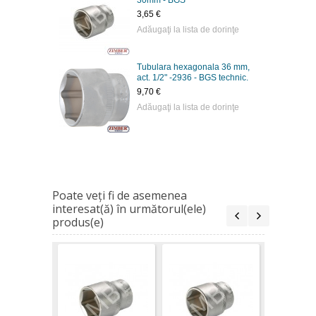
30mm - BGS
3,65 €
Adăugaţi la lista de dorinţe
Tubulara hexagonala 36 mm,
act. 1/2" -2936 - BGS technic.
9,70 €
Adăugaţi la lista de dorinţe
Poate veţi fi de asemenea
interesat(ă) în următorul(ele)
produs(e)