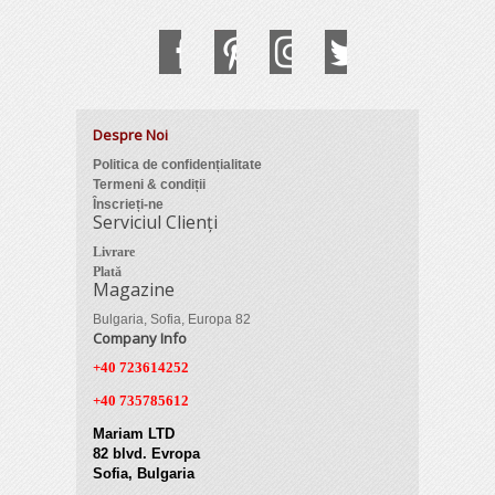
Despre Noi
Politica de confidențialitate
Termeni & condiții
Înscrieți-ne
Serviciul Clienți
Livrare
Plată
Magazine
Bulgaria, Sofia, Europa 82
Company Info
+40 723614252
+40 735785612
Mariam LTD
82 blvd. Evropa
Sofia, Bulgaria