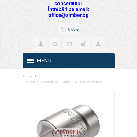
concediului.
Întrebări pe email:
office@zimber.bg
0,00 €
MENU
Acasă
Tubulara cu 6.Pereti3/4" - 34mm - 3434- BGS-technic.