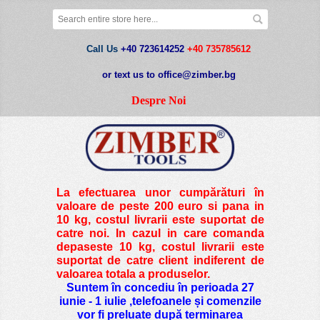
Call Us
+40 723614252
+40 735785612
or text us to office@zimber.bg
Despre Noi
La efectuarea unor cumpărături în
valoare de peste
200 euro si pana in
10 kg
, costul livrarii este suportat de
catre noi. In cazul in care comanda
depaseste 10 kg, costul livrarii este
suportat de catre client indiferent de
valoarea totala a produselor.
Suntem în concediu în perioada 27
iunie - 1 iulie ,telefoanele și comenzile
vor fi preluate după terminarea