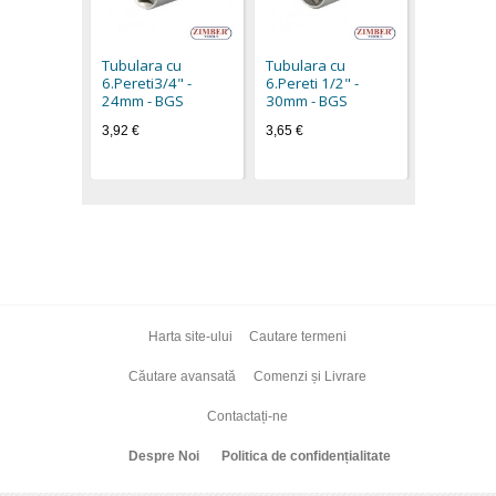
Tubulara
hexagona
mm, act. 
Tubulara cu
Tubulara cu
- BGS tech
6.Pereti3/4" -
6.Pereti 1/2" -
9,70 €
24mm - BGS
30mm - BGS
3,92 €
3,65 €
Harta site-ului
Cautare termeni
Căutare avansată
Comenzi și Livrare
Contactați-ne
Despre Noi
Politica de confidențialitate