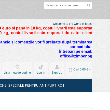
Welcome to the world of tools!
 euro si pana in 10 kg
, costul livrarii este suportat
kg, costul livrarii este suportat de catre client
foanele și comenzile vor fi preluate după terminarea
concediului.
Întrebări pe email:
office@zimber.bg
Cart
0,00 €
Lista mea de dorinţe
Log In
Sign Up
CHEI SPECIALE PENTRU ANTIFURT ROTI