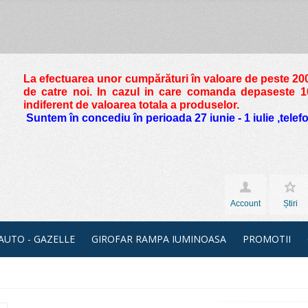
La efectuarea unor cumpărături în valoare de peste
200
de catre noi. In cazul in care comanda depaseste 10 
indiferent de valoarea totala a produselor.
Suntem în concediu în perioada 27 iunie - 1 iulie ,tele
Account
Știri
 AUTO - GAZELLE
GIROFAR RAMPA IUMINOASA
PROMOTII