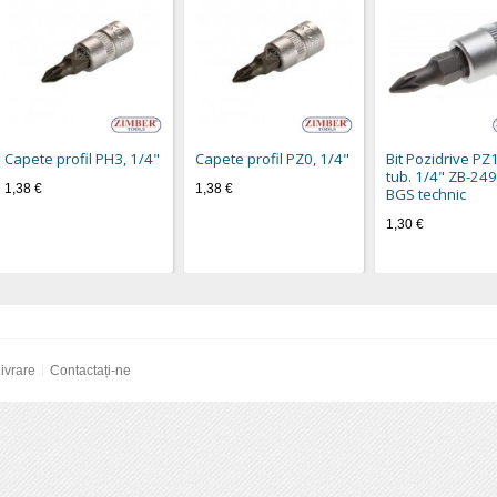
Capete profil PH3, 1/4"
Capete profil PZ0, 1/4"
Bit Pozidrive PZ
tub. 1/4" ZB-249
1,38 €
1,38 €
BGS technic
1,30 €
ivrare
Contactați-ne