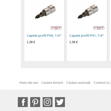
Capete profil PH0, 1/4"
Capete profil PH1, 1/4"
1,38 €
1,38 €
Harta site-ului
Cautare termeni
Căutare avansată
Comenzi și L