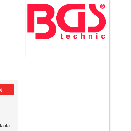
uţ
tacta