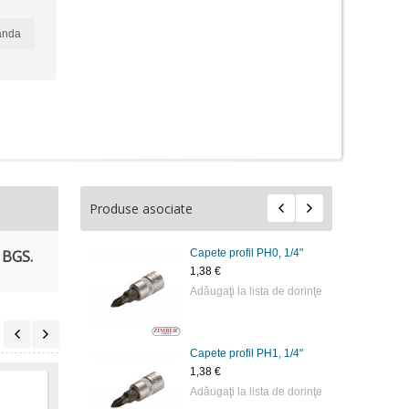
anda
Produse asociate
- BGS.
Capete profil PH0, 1/4"
1,38 €
Adăugaţi la lista de dorinţe
Capete profil PH1, 1/4"
1,38 €
Adăugaţi la lista de dorinţe