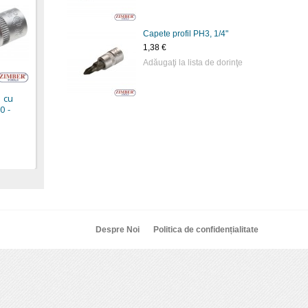
Capete profil PH3, 1/4"
Capete profil PZ2, 1/4"
Capete profil PZ3, 1/4"
Capet
1,38 €
1/2"
Adăugaţi la lista de dorinţe
1,38 €
1,38 €
4,11 
1 cu
0 -
Despre Noi
Politica de confidențialitate