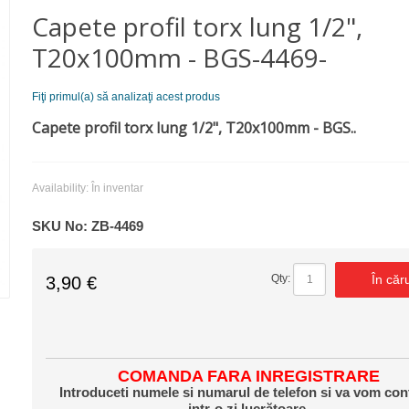
Capete profil torx lung 1/2",
Т20х100mm - BGS-4469-
Fiţi primul(a) să analizaţi acest produs
Capete profil torx lung 1/2", Т20х100mm - BGS..
Availability:
În inventar
SKU No:
ZB-4469
În căr
Qty:
3,90 €
COMANDA FARA INREGISTRARE
Introduceti numele si numarul de telefon si va vom con
intr-o zi lucrătoare.