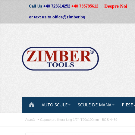
Despre Noi
Call Us
+40 723614252
+40 735785612
or text us to office@zimber.bg
AUTO SCULE
SCULE DE MANA
PIESE
Acasă
Capete profil torx lung 1/2", Т20х100mm - BGS-4469-