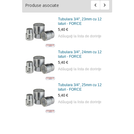
Produse asociate
m cu 12
Tubulara 3/4", 23mm cu 12
laturi - FORCE
5,40 €
 dorinţe
Adăugaţi la lista de dorinţe
m cu 12
Tubulara 3/4", 24mm cu 12
laturi - FORCE
5,40 €
 dorinţe
Adăugaţi la lista de dorinţe
m cu 12
Tubulara 3/4", 25mm cu 12
laturi - FORCE
5,40 €
 dorinţe
Adăugaţi la lista de dorinţe