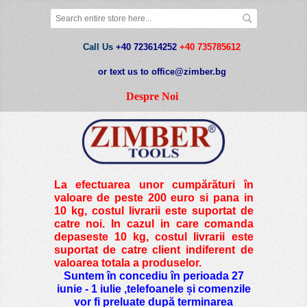
Call Us
+40 723614252
+40 735785612
or text us to office@zimber.bg
Despre Noi
La efectuarea unor cumpărături în
valoare de peste
200 euro si pana in
10 kg
, costul livrarii este suportat de
catre noi. In cazul in care comanda
depaseste 10 kg, costul livrarii este
suportat de catre client indiferent de
valoarea totala a produselor.
Suntem în concediu în perioada 27
iunie - 1 iulie ,telefoanele și comenzile
vor fi preluate după terminarea