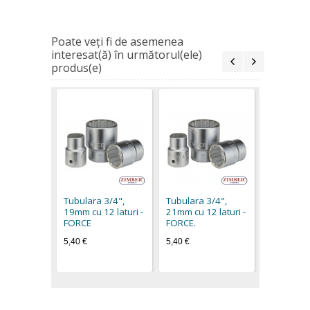
Poate veţi fi de asemenea
interesat(ă) în următorul(ele)
produs(e)
Tubulara 
22mm cu 1
FORCE.
Tubulara 3/4",
Tubulara 3/4",
5,40 €
19mm cu 12 laturi -
21mm cu 12 laturi -
FORCE
FORCE.
5,40 €
5,40 €