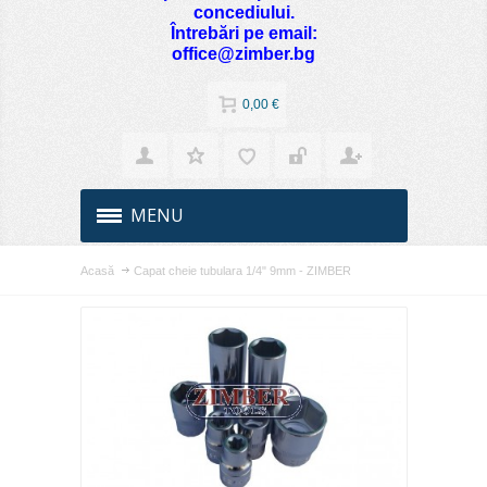
concediului.
Întrebări pe email:
office@zimber.bg
0,00 €
MENU
Acasă
Capat cheie tubulara 1/4" 9mm - ZIMBER