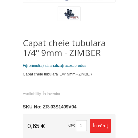
Capat cheie tubulara
1/4" 9mm - ZIMBER
Fiţi primul(a) să analizaţi acest produs
Capat cheie tubulara 1/4" 9mm - ZIMBER
Availability:
În inventar
SKU No:
ZR-03S1409V04
0,65 €
În căruţ
Qty: