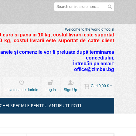
Welcome to the world of tools!
 euro si pana in 10 kg
, costul livrarii este suportat
kg, costul livrarii este suportat de catre client
foanele și comenzile vor fi preluate după terminarea
concediului.
Întrebări pe email:
office@zimber.bg
Cart
0,00 €
Lista mea de dorinţe
Log In
Sign Up
CHEI SPECIALE PENTRU ANTIFURT ROTI