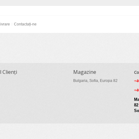
ivrare
Contactați-ne
l Clienți
Magazine
Co
Bulgaria, Sofia, Europa 82
+4
+4
Ma
82
So