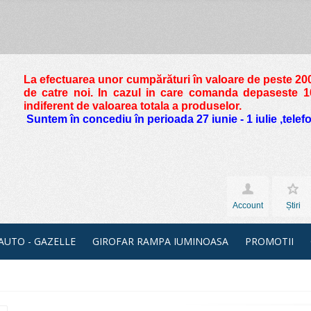
La efectuarea unor cumpărături în valoare de peste
200
de catre noi. In cazul in care comanda depaseste 10 
indiferent de valoarea totala a produselor.
Suntem în concediu în perioada 27 iunie - 1 iulie ,tele
Account
Știri
 AUTO - GAZELLE
GIROFAR RAMPA IUMINOASA
PROMOTII