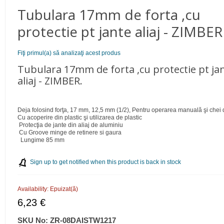
Tubulara 17mm de forta ,cu
protectie pt jante aliaj - ZIMBER
Fiţi primul(a) să analizaţi acest produs
Tubulara 17mm de forta ,cu protectie pt ja
aliaj - ZIMBER.
Deja folosind forţa, 17 mm, 12,5 mm (1/2), Pentru operarea manuală şi chei
Cu acoperire din plastic şi utilizarea de plastic
Protecţia de jante din aliaj de aluminiu
Cu Groove minge de retinere si gaura
Lungime 85 mm
Sign up to get notified when this product is back in stock
Availability:
Epuizat(ă)
6,23 €
SKU No:
ZR-08DAISTW1217