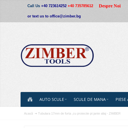
Despre Noi
Call Us
+40 723614252
+40 735785612
or text us to office@zimber.bg
AUTO SCULE
SCULE DE MANA
PIESE
Acasă
Tubulara 17mm de forta ,cu protectie pt jante aliaj - ZIMBER