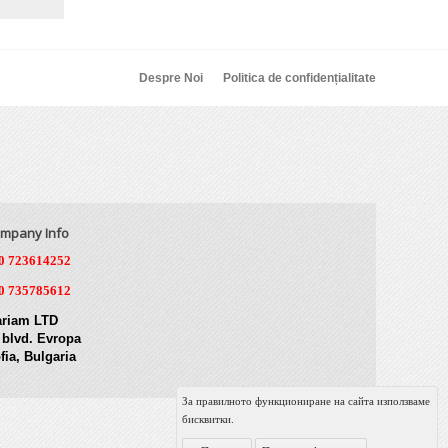
Despre Noi
Politica de confidențialitate
mpany Info
0 723614252
0 735785612
riam LTD
 blvd. Evropa
fia, Bulgaria
За правилното функциониране на сайта използваме
бисквитки.