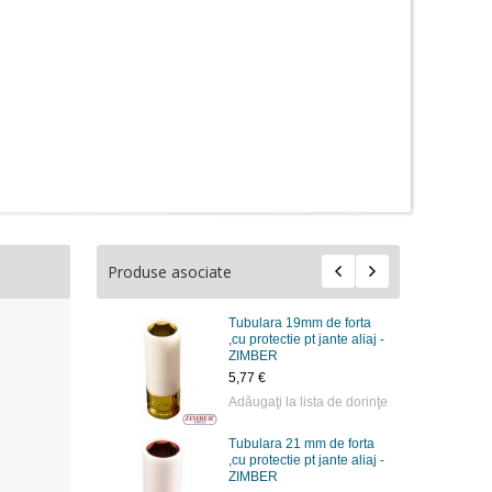
Produse asociate
Tubulara 19mm de forta
,cu protectie pt jante aliaj -
ZIMBER
5,77 €
Adăugaţi la lista de dorinţe
Tubulara 21 mm de forta
,cu protectie pt jante aliaj -
ZIMBER