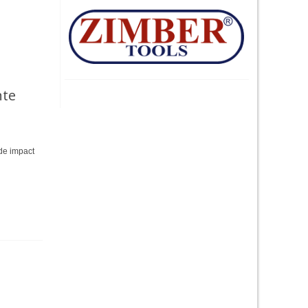
nte
 de impact