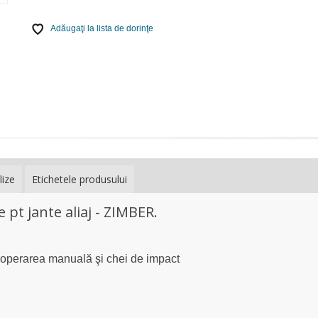
Adăugaţi la lista de dorinţe
lize
Etichetele produsului
pt jante aliaj - ZIMBER.
u operarea manuală şi chei de impact