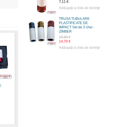
7,11 €
Adăugaţi la lista de dorinţe
TRUSA TUBULARE
PLASTIFICATE DE
IMPACT Set de 3 chei -
ZIMBER
19,80 €
14,70 €
Adăugaţi la lista de dorinţe
E