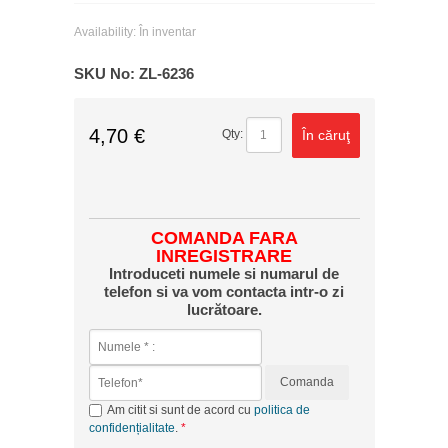
Availability:
În inventar
SKU No:
ZL-6236
4,70 €
În căruţ
Qty:
COMANDA FARA
INREGISTRARE
Introduceti numele si numarul de
telefon si va vom contacta intr-o zi
lucrătoare.
Comanda
Am citit si sunt de acord cu
politica de
confidențialitate
.