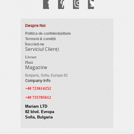
Despre Noi
Politica de confidențialitate
Termeni & condiții
Înscrieți-ne
Serviciul Clienți
Livrare
Plată
Magazine
Bulgaria, Sofia, Europa 82
Company Info
+40 723614252
+40 735785612
Mariam LTD
82 blvd. Evropa
Sofia, Bulgaria