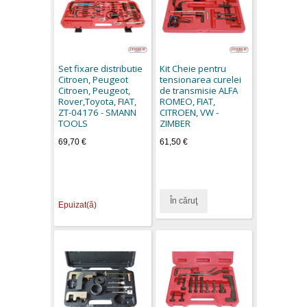
Set fixare distributie
Kit Cheie pentru
Citroen, Peugeot
tensionarea curelei
Citroen, Peugeot,
de transmisie ALFA
Rover,Toyota, FIAT,
ROMEO, FIAT,
ZT-04176 - SMANN
CITROEN, VW -
TOOLS
ZIMBER
69,70 €
61,50 €
În căruţ
Epuizat(ă)