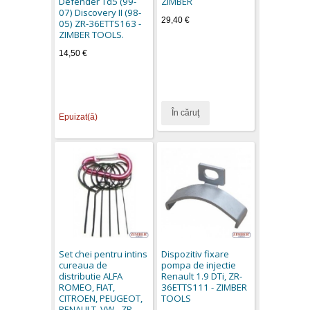
Defender Td5 (99-
ZIMBER
07) Discovery II (98-
29,40 €
05) ZR-36ETTS163 -
ZIMBER TOOLS.
14,50 €
În căruţ
Epuizat(ă)
Set chei pentru intins
Dispozitiv fixare
cureaua de
pompa de injectie
distributie ALFA
Renault 1.9 DTi, ZR-
ROMEO, FIAT,
36ETTS111 - ZIMBER
CITROEN, PEUGEOT,
TOOLS
RENAULT, VW - ZR-