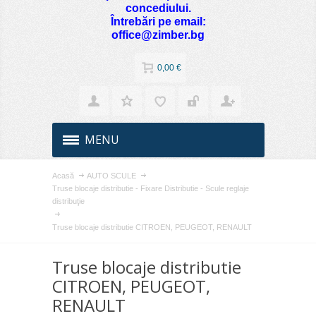
concediului.
Întrebări pe email:
office@zimber.bg
0,00 €
MENU
Acasă
AUTO SCULE
Truse blocaje distributie - Fixare Distributie - Scule reglaje
distribuţie
Truse blocaje distributie CITROEN, PEUGEOT, RENAULT
Truse blocaje distributie
CITROEN, PEUGEOT,
RENAULT