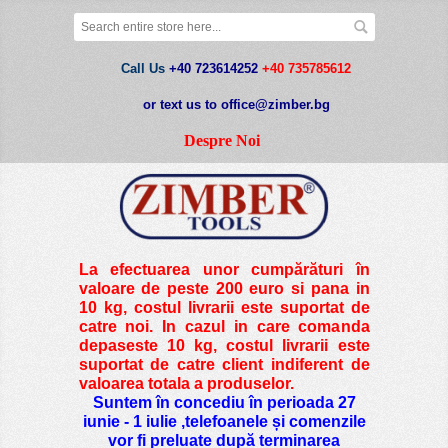
Call Us
+40 723614252
+40 735785612
or text us to office@zimber.bg
Despre Noi
La efectuarea unor cumpărături în
valoare de peste
200 euro si pana in
10 kg
, costul livrarii este suportat de
catre noi. In cazul in care comanda
depaseste 10 kg, costul livrarii este
suportat de catre client indiferent de
valoarea totala a produselor.
Suntem în concediu în perioada 27
iunie - 1 iulie ,telefoanele și comenzile
vor fi preluate după terminarea