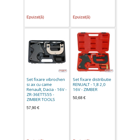
Epuizat(ă)
Epuizat(ă)
Set fixare vibrochen
Set fixare distributie
si ax cu came
RENUALT - 1,8 2,0
Renault, Dacia - 16V -
16V - ZIMBER
ZR-36ETTS55 -
50,68 €
ZIMBER TOOLS
57,90 €