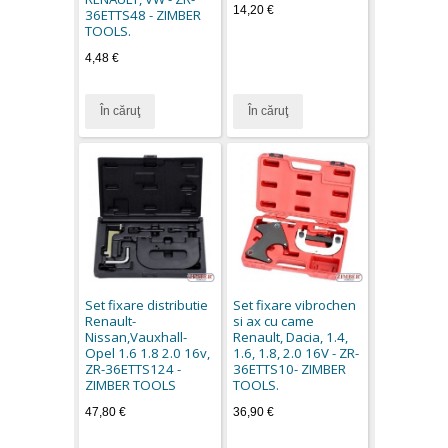
14,20 €
36ETTS48 - ZIMBER
TOOLS.
4,48 €
În căruţ
În căruţ
Set fixare distributie
Set fixare vibrochen
Renault-
si ax cu came
Nissan,Vauxhall-
Renault, Dacia, 1.4,
Opel 1.6 1.8 2.0 16v,
1.6, 1.8, 2.0 16V - ZR-
ZR-36ETTS124 -
36ETTS10- ZIMBER
ZIMBER TOOLS
TOOLS.
47,80 €
36,90 €