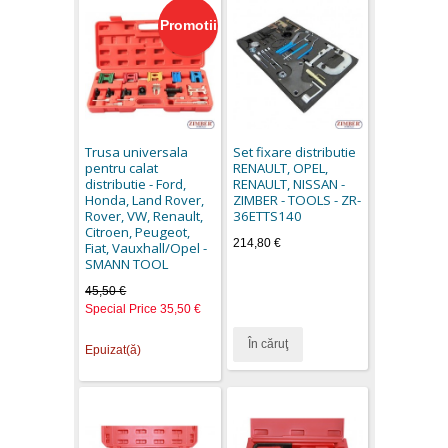
Promotii
Trusa universala
Set fixare distributie
pentru calat
RENAULT, OPEL,
distributie - Ford,
RENAULT, NISSAN -
Honda, Land Rover,
ZIMBER - TOOLS - ZR-
Rover, VW, Renault,
36ETTS140
Citroen, Peugeot,
214,80 €
Fiat, Vauxhall/Opel -
SMANN TOOL
45,50 €
Special Price
35,50 €
În căruţ
Epuizat(ă)