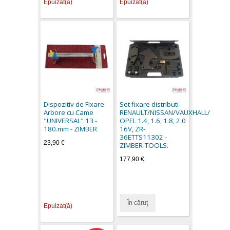
Epuizat(ă)
Epuizat(ă)
Dispozitiv de Fixare
Set fixare distributi
Arbore cu Came
RENAULT/NISSAN/VAUXHALL/
"UNIVERSAL" 13 -
OPEL 1.4, 1.6, 1.8, 2.0
180.mm - ZIMBER
16V, ZR-
36ETTS11302 -
23,90 €
ZIMBER-TOOLS.
177,90 €
În căruţ
Epuizat(ă)