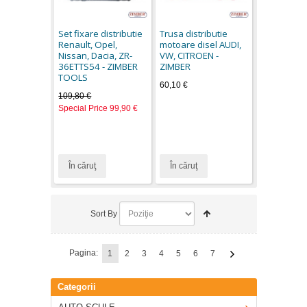
Set fixare distributie
Trusa distributie
Renault, Opel,
motoare disel AUDI,
Nissan, Dacia, ZR-
VW, CITROEN -
36ETTS54 - ZIMBER
ZIMBER
TOOLS
60,10 €
109,80 €
Special Price
99,90 €
În căruţ
În căruţ
Sort By
Pagina:
1
2
3
4
5
6
7
Categorii