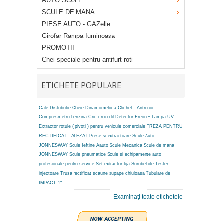
AUTO SCULE
SCULE DE MANA
PIESE AUTO - GAZelle
Girofar Rampa Iuminoasa
PROMOTII
Chei speciale pentru antifurt roti
ETICHETE POPULARE
Cale Distributie
Cheie Dinamometrica
Clichet - Antrenor
Compresmetru benzina
Cric crocodil
Detector Freon + Lampa UV
Extractor rotule ( pivoti ) pentru vehicule comerciale
FREZA PENTRU
RECTIFICAT - ALEZAT
Prese si extractoare
Scule Auto
JONNESWAY
Scule Ieftine Aauto
Scule Mecanica
Scule de mana
JONNESWAY
Scule pneumatice
Scule si echipamente auto
profesionale pentru service
Set extractor tija
Surubelnite
Tester
injectoare
Trusa rectificat scaune supape chiuloasa
Tubulare de
IMPACT 1"
Examinaţi toate etichetele