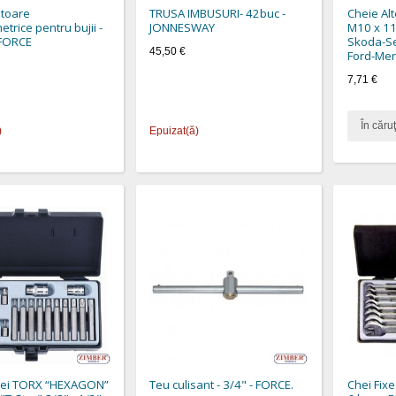
ptoare
TRUSA IMBUSURI- 42buc -
Cheie Al
trice pentru bujii -
JONNESWAY
M10 x 1
 FORCE
Skoda-S
45,50 €
Ford-Mer
7,71 €
În căruţ
)
Epuizat(ă)
hei TORX “HEXAGON”
Teu culisant - 3/4" - FORCE.
Chei Fixe