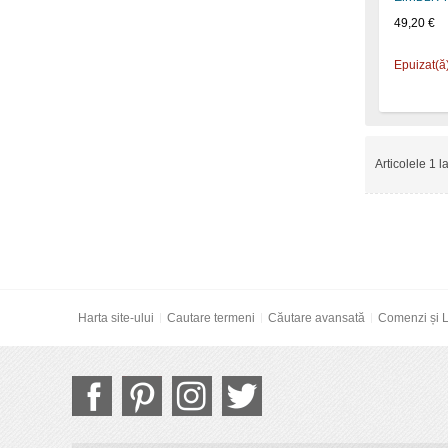
49,20 €
Epuizat(ă
Articolele 1 l
Harta site-ului
Cautare termeni
Căutare avansată
Comenzi și L