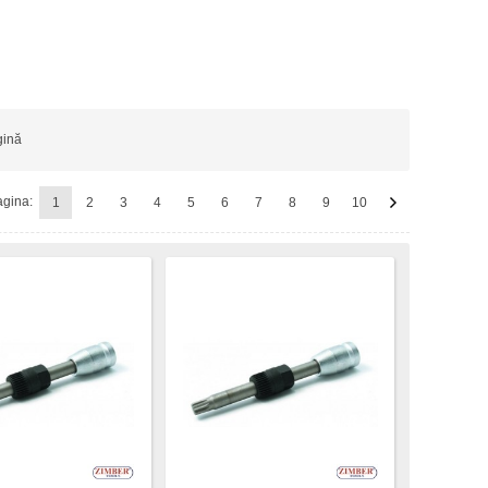
gină
gina:
1
2
3
4
5
6
7
8
9
10