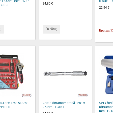
"T-Star" 3/8" - 1/2"
6 buc. -
24,80 €
 FORCE
22,94 €
ţ
În căruţ
Epuizat(ă
ulare 1/4" si 3/8" -
Cheie dinamometrică 3/8" 5-
Set Chei 
 ZIMBER
25 Nm - FORCE
(dinamom
mm -19 N