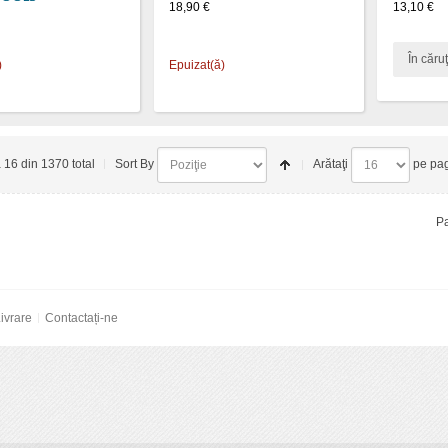
18,90 €
13,10 €
În căruţ
)
Epuizat(ă)
a 16 din 1370 total
Sort By
Arătaţi
pe pa
Pa
ivrare
Contactați-ne