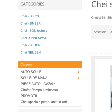
Chei s
CATEGORIES
Chei - FORCE
Chei si Bit - 
Chei - ZIMBER
Chei - BGS. technic
Articolele 1 l
Chei JONNESWAY
Chei - GEDORE
Chei NEILSEN
Categorii
AUTO SCULE
SCULE DE MANA
PIESE AUTO - GAZelle
Girofar Rampa Iuminoasa
PROMOTII
Chei speciale pentru antifurt roti