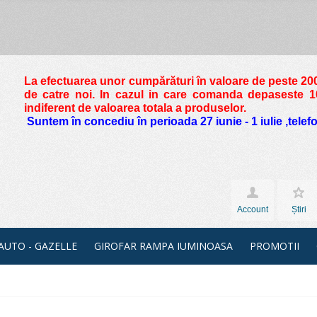
La efectuarea unor cumpărături în valoare de peste
200
de catre noi. In cazul in care comanda depaseste 10 
indiferent de valoarea totala a produselor.
Suntem în concediu în perioada 27 iunie - 1 iulie ,tele
Account
Știri
 AUTO - GAZELLE
GIROFAR RAMPA IUMINOASA
PROMOTII