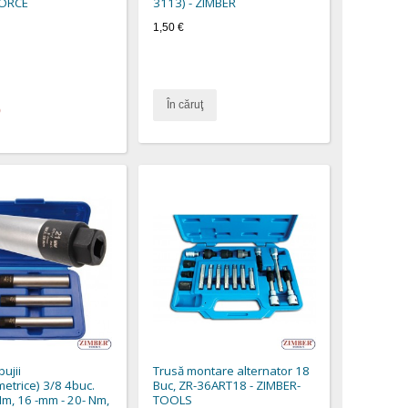
 FORCE
3113) - ZIMBER
1,50 €
În căruţ
)
bujii
Trusă montare alternator 18
etrice) 3/8 4buc.
Buc, ZR-36ART18 - ZIMBER-
m, 16 -mm - 20- Nm,
TOOLS