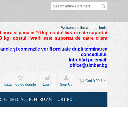
Welcome to the world of tools!
 euro si pana in 10 kg
, costul livrarii este suportat
kg, costul livrarii este suportat de catre client
foanele și comenzile vor fi preluate după terminarea
concediului.
Întrebări pe email:
office@zimber.bg
Cart
0,00 €
Lista mea de dorinţe
Log In
Sign Up
CHEI SPECIALE PENTRU ANTIFURT ROTI