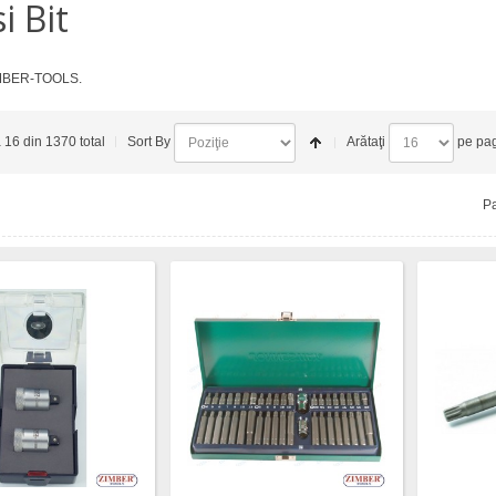
i Bit
ZIMBER-TOOLS.
a 16 din 1370 total
Sort By
Arătaţi
pe pa
Pa