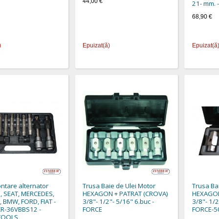
44,00 €
21- mm. 
68,90 €
)
Epuizat(ă)
Epuizat(ă
ntare alternator
Trusa Baie de Ulei Motor
Trusa Ba
, SEAT, MERCEDES,
HEXAGON + PATRAT (CROVA)
HEXAGON
 BMW, FORD, FIAT -
3/8"- 1/2"- 5/16" 6.buc -
3/8"- 1/2
ZR-36VBBS12 -
FORCE
FORCE-5
TOOLS