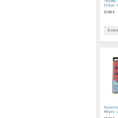
“SPLINE” 
22.buc -
23,90 €
În căru
Trusa Tub
48 pcs -