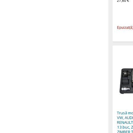
27,60 €
Epuizat(ă
Trusă mo
VW, AUDI
RENAULT,
13.buc, 
ZIMBER 