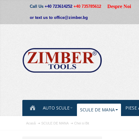
Despre Noi
Call Us
+40 723614252
+40 735785612
or text us to office@zimber.bg
AUTO SCULE
PIESE
SCULE DE MANA
Acasă
SCULE DE MANA
Chei si Bit