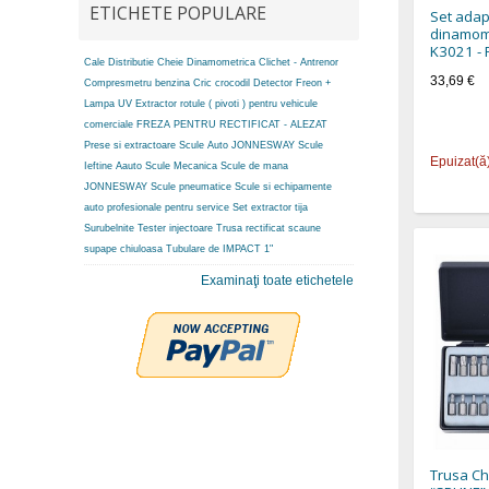
ETICHETE POPULARE
Set ada
dinamome
K3021 -
Cale Distributie
Cheie Dinamometrica
Clichet - Antrenor
33,69 €
Compresmetru benzina
Cric crocodil
Detector Freon +
Lampa UV
Extractor rotule ( pivoti ) pentru vehicule
comerciale
FREZA PENTRU RECTIFICAT - ALEZAT
Prese si extractoare
Scule Auto JONNESWAY
Scule
Epuizat(ă
Ieftine Aauto
Scule Mecanica
Scule de mana
JONNESWAY
Scule pneumatice
Scule si echipamente
auto profesionale pentru service
Set extractor tija
Surubelnite
Tester injectoare
Trusa rectificat scaune
supape chiuloasa
Tubulare de IMPACT 1"
Examinaţi toate etichetele
Trusa C