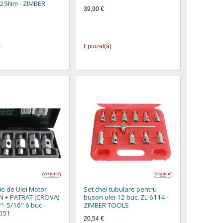
-25Nm - ZIMBER
39,90 €
)
Epuizat(ă)
ie de Ulei Motor
Set chei tubulare pentru
 + PATRAT (CROVA)
buson ulei 12 buc, ZL-6114 -
"- 5/16" 6.buc -
ZIMBER TOOLS
051
20,54 €