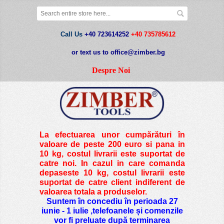
Call Us
+40 723614252
+40 735785612
or text us to office@zimber.bg
Despre Noi
La efectuarea unor cumpărături în
valoare de peste
200 euro si pana in
10 kg
, costul livrarii este suportat de
catre noi. In cazul in care comanda
depaseste 10 kg, costul livrarii este
suportat de catre client indiferent de
valoarea totala a produselor.
Suntem în concediu în perioada 27
iunie - 1 iulie ,telefoanele și comenzile
vor fi preluate după terminarea