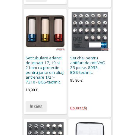
Set tubulare adanci
Set chei pentru
de impact 17, 19 si
antifurt de roti VAG
21mm cu protectie
23 piese. 8933 -
pentru jante din aliaj,
BGS-technic.
antrenare 1/2"-
95,90 €
7310 - BGS-technic.
18,90 €
În căruţ
Epuizat(ă)