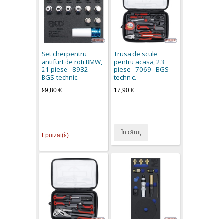
Set chei pentru
Trusa de scule
antifurt de roti BMW,
pentru acasa, 23
21 piese - 8932 -
piese - 7069 - BGS-
BGS-technic.
technic.
99,80 €
17,90 €
În căruţ
Epuizat(ă)