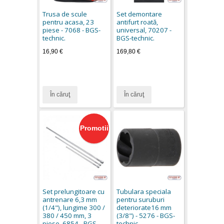
Trusa de scule
Set demontare
pentru acasa, 23
antifurt roată,
piese - 7068 - BGS-
universal, 70207 -
technic.
BGS-technic.
16,90 €
169,80 €
În căruţ
În căruţ
Promotii
Set prelungitoare cu
Tubulara speciala
antrenare 6,3 mm
pentru suruburi
(1/4"), lungime 300 /
deteriorate16 mm
380 / 450 mm, 3
(3/8") - 5276 - BGS-
piese. 6854 - BGS-
technic.