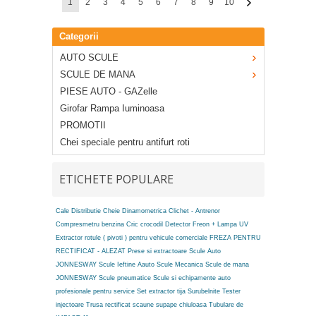
1
2
3
4
5
6
7
8
9
10
Categorii
AUTO SCULE
SCULE DE MANA
PIESE AUTO - GAZelle
Girofar Rampa Iuminoasa
PROMOTII
Chei speciale pentru antifurt roti
ETICHETE POPULARE
Cale Distributie
Cheie Dinamometrica
Clichet - Antrenor
Compresmetru benzina
Cric crocodil
Detector Freon + Lampa UV
Extractor rotule ( pivoti ) pentru vehicule comerciale
FREZA PENTRU
RECTIFICAT - ALEZAT
Prese si extractoare
Scule Auto
JONNESWAY
Scule Ieftine Aauto
Scule Mecanica
Scule de mana
JONNESWAY
Scule pneumatice
Scule si echipamente auto
profesionale pentru service
Set extractor tija
Surubelnite
Tester
injectoare
Trusa rectificat scaune supape chiuloasa
Tubulare de