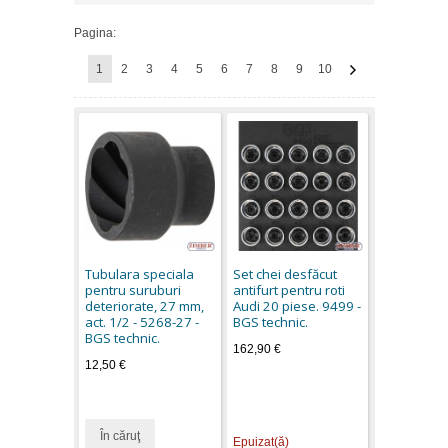
Pagina:
1
2
3
4
5
6
7
8
9
10
Tubulara speciala
Set chei desfăcut
pentru suruburi
antifurt pentru roti
deteriorate, 27 mm,
Audi 20 piese. 9499 -
act. 1/2 - 5268-27 -
BGS technic.
BGS technic.
162,90 €
12,50 €
În căruţ
Epuizat(ă)