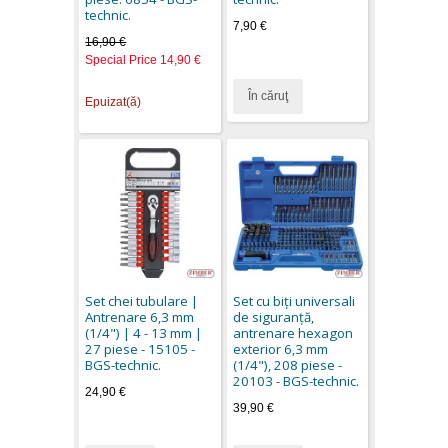
technic.
7,90 €
16,90 €
Special Price
14,90 €
În căruţ
Epuizat(ă)
Set chei tubulare |
Set cu biţi universali
Antrenare 6,3 mm
de siguranţă,
(1/4") | 4 - 13 mm |
antrenare hexagon
27 piese - 15105 -
exterior 6,3 mm
BGS-technic.
(1/4"), 208 piese -
20103 - BGS-technic.
24,90 €
39,90 €