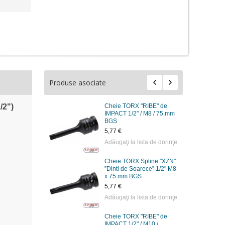
Produse asociate
/2")
Cheie TORX "RIBE" de
IMPACT 1/2" / M8 / 75.mm
BGS
5,77 €
Adăugaţi la lista de dorinţe
Cheie TORX Spline "XZN"
”Dinti de Soarece” 1/2" M8
x 75.mm BGS
5,77 €
Adăugaţi la lista de dorinţe
Cheie TORX "RIBE" de
IMPACT 1/2" / M10 /