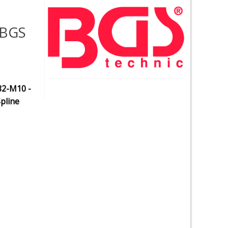
 BGS
482-M10 -
Spline