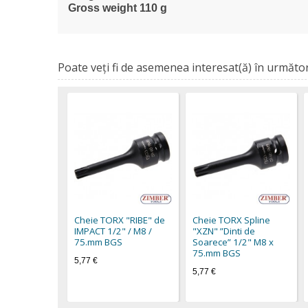
Gross weight 110 g
Poate veţi fi de asemenea interesat(ă) în următor
Cheie TORX "RIBE" de
Cheie TORX Spline
IMPACT 1/2" / M8 /
"XZN" ”Dinti de
75.mm BGS
Soarece” 1/2" M8 x
75.mm BGS
5,77 €
5,77 €