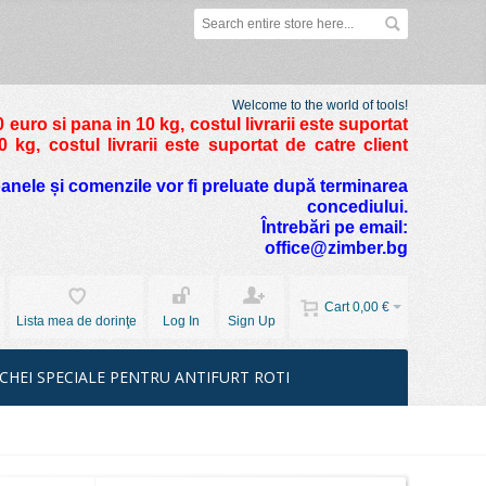
Welcome to the world of tools!
 euro si pana in 10 kg
, costul livrarii este suportat
kg, costul livrarii este suportat de catre client
foanele și comenzile vor fi preluate după terminarea
concediului.
Întrebări pe email:
office@zimber.bg
Cart
0,00 €
Lista mea de dorinţe
Log In
Sign Up
CHEI SPECIALE PENTRU ANTIFURT ROTI