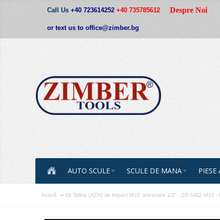
Despre Noi
Call Us
+40 723614252
+40 735785612
or text us to office@zimber.bg
AUTO SCULE
SCULE DE MANA
PIESE
Acasă
Bit Spline (XZN) de impact M10, antrenare 1/2" - ZB-5482-M10 -