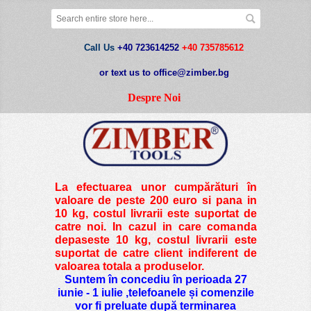
Call Us
+40 723614252
+40 735785612
or text us to office@zimber.bg
Despre Noi
La efectuarea unor cumpărături în
valoare de peste
200 euro si pana in
10 kg
, costul livrarii este suportat de
catre noi. In cazul in care comanda
depaseste 10 kg, costul livrarii este
suportat de catre client indiferent de
valoarea totala a produselor.
Suntem în concediu în perioada 27
iunie - 1 iulie ,telefoanele și comenzile
vor fi preluate după terminarea