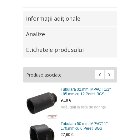
Informaţii adiţionale
Analize
Etichetele produsului
Produse asociate
Tubulara 32.mm IMPACT 1/2"
L85.mm cu 12.Pereti BGS
9,18 €
Adăugaţi la lista de dorinţe
Tubulara 50.mm IMPACT 1"
L70.mm cu 6.Pereti BGS
27,60 €