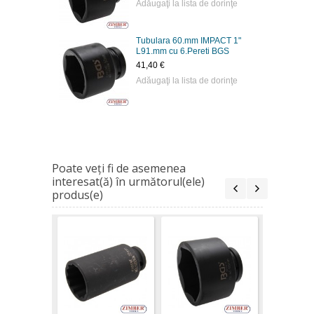
Adăugaţi la lista de dorinţe
Tubulara 60.mm IMPACT 1"
L91.mm cu 6.Pereti BGS
41,40 €
Adăugaţi la lista de dorinţe
Poate veţi fi de asemenea
interesat(ă) în următorul(ele)
produs(e)
Tubulara
IMPACT 1