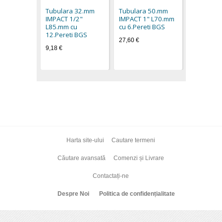
cu 6.Pere
Tubulara 32.mm
Tubulara 50.mm
41,40 €
IMPACT 1/2"
IMPACT 1" L70.mm
L85.mm cu
cu 6.Pereti BGS
12.Pereti BGS
27,60 €
9,18 €
Harta site-ului
Cautare termeni
Căutare avansată
Comenzi și Livrare
Contactați-ne
Despre Noi
Politica de confidențialitate