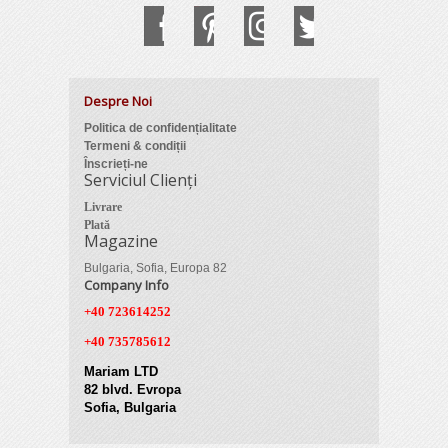
Despre Noi
Politica de confidențialitate
Termeni & condiții
Înscrieți-ne
Serviciul Clienți
Livrare
Plată
Magazine
Bulgaria, Sofia, Europa 82
Company Info
+40 723614252
+40 735785612
Mariam LTD
82 blvd. Evropa
Sofia, Bulgaria