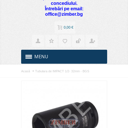
concediului.
Întrebări pe email:
office@zimber.bg
0,00 €
MENU
Acasă
Tubulara de IMPACT 1/2- 32mm - BGS