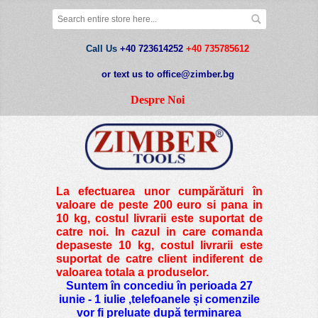
Call Us
+40 723614252
+40 735785612
or text us to office@zimber.bg
Despre Noi
La efectuarea unor cumpărături în
valoare de peste
200 euro si pana in
10 kg
, costul livrarii este suportat de
catre noi. In cazul in care comanda
depaseste 10 kg, costul livrarii este
suportat de catre client indiferent de
valoarea totala a produselor.
Suntem în concediu în perioada 27
iunie - 1 iulie ,telefoanele și comenzile
vor fi preluate după terminarea