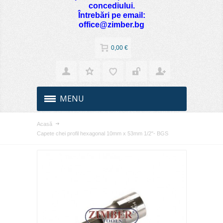
concediului.
Întrebări pe email:
office@zimber.bg
0,00 €
MENU
Acasă
Capete chei profil hexagonal 10mm x 53mm 1/2"- BGS