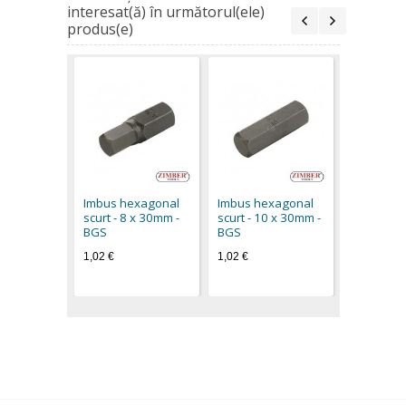
interesat(ă) în următorul(ele)
produs(e)
Imbus he
scurt - 12
BGS
Imbus hexagonal
Imbus hexagonal
1,15 €
scurt - 8 x 30mm -
scurt - 10 x 30mm -
BGS
BGS
1,02 €
1,02 €