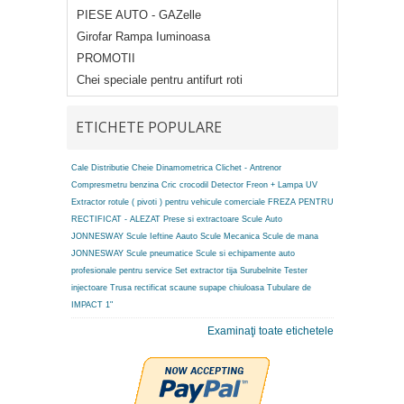
PIESE AUTO - GAZelle
Girofar Rampa Iuminoasa
PROMOTII
Chei speciale pentru antifurt roti
ETICHETE POPULARE
Cale Distributie
Cheie Dinamometrica
Clichet - Antrenor
Compresmetru benzina
Cric crocodil
Detector Freon + Lampa UV
Extractor rotule ( pivoti ) pentru vehicule comerciale
FREZA PENTRU
RECTIFICAT - ALEZAT
Prese si extractoare
Scule Auto
JONNESWAY
Scule Ieftine Aauto
Scule Mecanica
Scule de mana
JONNESWAY
Scule pneumatice
Scule si echipamente auto
profesionale pentru service
Set extractor tija
Surubelnite
Tester
injectoare
Trusa rectificat scaune supape chiuloasa
Tubulare de
IMPACT 1"
Examinaţi toate etichetele