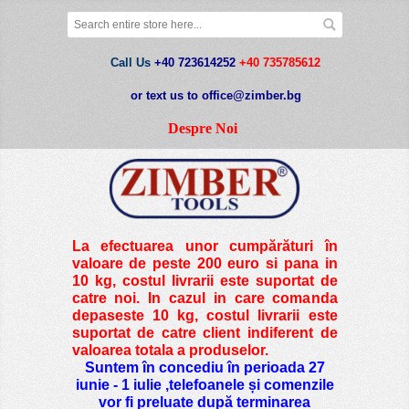
Call Us
+40 723614252
+40 735785612
or text us to office@zimber.bg
Despre Noi
La efectuarea unor cumpărături în
valoare de peste
200 euro si pana in
10 kg
, costul livrarii este suportat de
catre noi. In cazul in care comanda
depaseste 10 kg, costul livrarii este
suportat de catre client indiferent de
valoarea totala a produselor.
Suntem în concediu în perioada 27
iunie - 1 iulie ,telefoanele și comenzile
vor fi preluate după terminarea