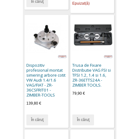
În căruţ
Epuizat(ă)
Dispozitiv
Trusa de Fixare
profesional montat
Distributie VAG FSI si
simering arbore cotit
TFSI 1.2, 1.4 si 1.6,
VW Audi 1.4/1.6
ZR-36ETTS24A -
VAG/FIAT - ZR-
ZIMBER TOOLS.
36CSFRIT01 -
79,90 €
ZIMBER-TOOLS
139,80 €
În căruţ
În căruţ