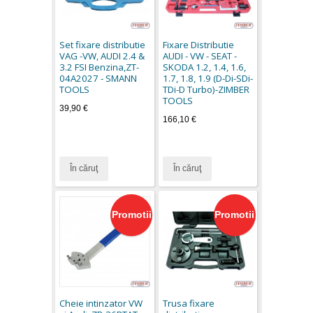
Set fixare distributie
Fixare Distributie
VAG -VW, AUDI 2.4 &
AUDI - VW - SEAT -
3.2 FSI Benzina,ZT-
SKODA 1.2, 1.4, 1.6,
04A2027 - SMANN
1.7, 1.8, 1.9 (D-Di-SDi-
TOOLS
TDi-D Turbo)-ZIMBER
TOOLS
39,90 €
166,10 €
În căruţ
În căruţ
Promotii
Promotii
Cheie intinzator VW
Trusa fixare