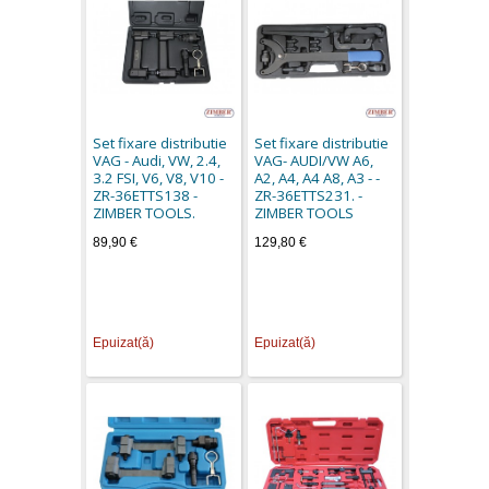
Set fixare distributie
Set fixare distributie
VAG - Audi, VW, 2.4,
VAG- AUDI/VW A6,
3.2 FSI, V6, V8, V10 -
A2, A4, A4 A8, A3 - -
ZR-36ETTS138 -
ZR-36ETTS231. -
ZIMBER TOOLS.
ZIMBER TOOLS
89,90 €
129,80 €
Epuizat(ă)
Epuizat(ă)