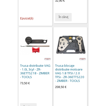
32,90 €
În căruţ
Epuizat(ă)
Trusa distributie VAG
Trusa blocaje
- 1.0L 3cyl - ZR-
distributie motoare
36ETTS218 - ZIMBER
VAG 1.8 TFSI / 2.0
- TOOLS
TFSi - ZR-36ETTS220
- ZIMBER - TOOLS
73,50 €
208,50 €