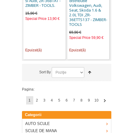
si Audi, ZR-36BTAT -
distributie
ZIMBER - TOOLS.
Volkswagen, Audi,
Seat, Skoda 1.6 &
15,90 €
2.0L TDI ,ZR-
Special Price
13,90 €
36ETTS137 - ZIMBER-
TOOLS
69,90 €
Special Price
59,90 €
Epuizat(ă)
Epuizat(ă)
Sort By
Pagina:
1
2
3
4
5
6
7
8
9
10
Categorii
AUTO SCULE
SCULE DE MANA