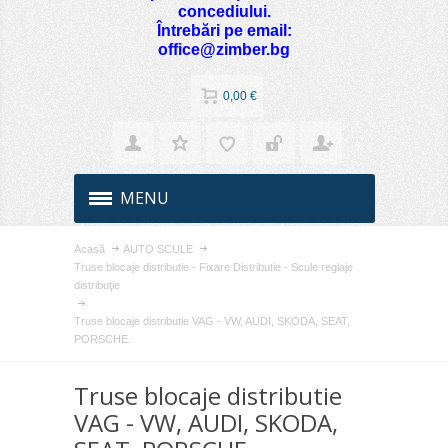
concediului.
Întrebări pe email:
office@zimber.bg
0,00 €
MENU
Acasă
AUTO SCULE
Truse blocaje distributie - Fixare Distributie - Scule reglaje
distribuţie
Truse blocaje distributie VAG - VW, AUDI, SKODA, SEAT,
PORSCHE.
Truse blocaje distributie
VAG - VW, AUDI, SKODA,