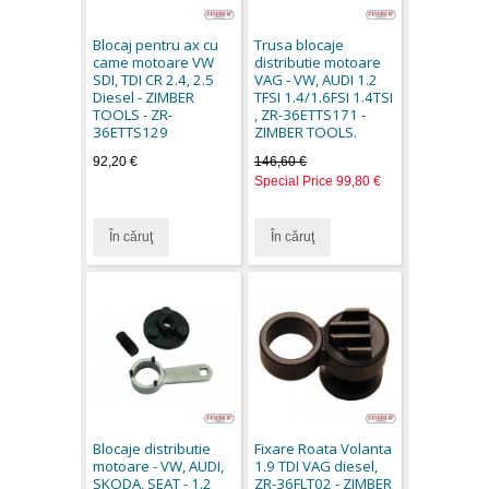
Blocaj pentru ax cu
Trusa blocaje
came motoare VW
distributie motoare
SDI, TDI CR 2.4, 2.5
VAG - VW, AUDI 1.2
Diesel - ZIMBER
TFSI 1.4/1.6FSI 1.4TSI
TOOLS - ZR-
, ZR-36ETTS171 -
36ETTS129
ZIMBER TOOLS.
92,20 €
146,60 €
Special Price
99,80 €
În căruţ
În căruţ
Blocaje distributie
Fixare Roata Volanta
motoare - VW, AUDI,
1.9 TDI VAG diesel,
SKODA, SEAT - 1.2
ZR-36FLT02 - ZIMBER