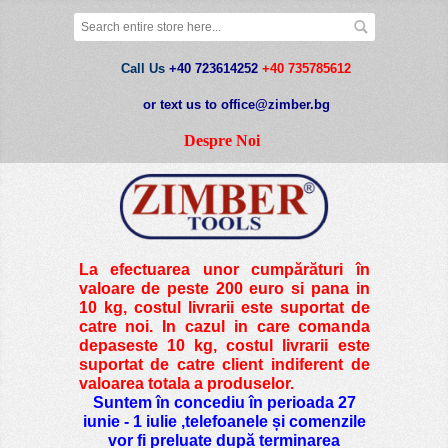
Call Us
+40 723614252
+40 735785612
or text us to office@zimber.bg
Despre Noi
La efectuarea unor cumpărături în
valoare de peste
200 euro si pana in
10 kg
, costul livrarii este suportat de
catre noi. In cazul in care comanda
depaseste 10 kg, costul livrarii este
suportat de catre client indiferent de
valoarea totala a produselor.
Suntem în concediu în perioada 27
iunie - 1 iulie ,telefoanele și comenzile
vor fi preluate după terminarea