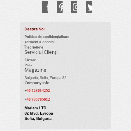
Despre Noi
Politica de confidențialitate
Termeni & condiții
Înscrieți-ne
Serviciul Clienți
Livrare
Plată
Magazine
Bulgaria, Sofia, Europa 82
Company Info
+40 723614252
+40 735785612
Mariam LTD
82 blvd. Evropa
Sofia, Bulgaria