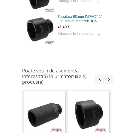
Adăugaţi la lista de dorinţe
Tubulara 60.mm IMPACT 1"
L91.mm cu 6.Pereti BGS
41,40 €
Adăugaţi la lista de dorinţe
Poate veţi fi de asemenea
interesat(ă) în următorul(ele)
produs(e)
Tubulara
IMPACT 1