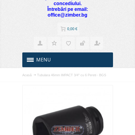
concediului.
Întrebări pe email:
office@zimber.bg
0,00 €
MENU
Acasă
Tubulara 46mm IMPACT 3/4" cu 6 Pereti - BGS