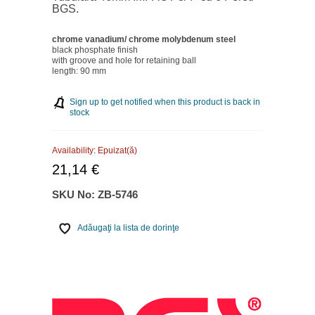
BGS.
chrome vanadium/ chrome molybdenum steel
black phosphate finish
with groove and hole for retaining ball
length: 90 mm
Sign up to get notified when this product is back in
stock
Availability:
Epuizat(ă)
21,14 €
SKU No:
ZB-5746
Adăugaţi la lista de dorinţe