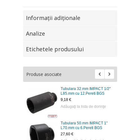
Informaţii adiţionale
Analize
Etichetele produsului
Produse asociate
Tubulara 32.mm IMPACT 1/2"
L85.mm cu 12.Pereti BGS
9,18 €
Adăugaţi la lista de dorinţe
Tubulara 50.mm IMPACT 1"
L70.mm cu 6.Pereti BGS
27,60 €