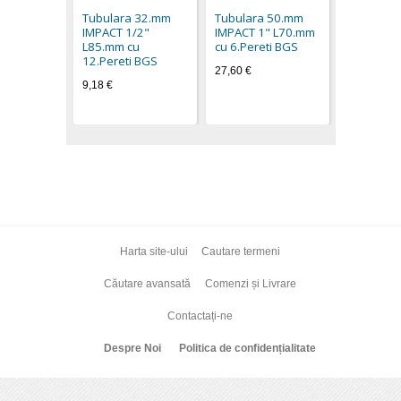
cu 6.Pere
Tubulara 32.mm
Tubulara 50.mm
41,40 €
IMPACT 1/2"
IMPACT 1" L70.mm
L85.mm cu
cu 6.Pereti BGS
12.Pereti BGS
27,60 €
9,18 €
Harta site-ului
Cautare termeni
Căutare avansată
Comenzi și Livrare
Contactați-ne
Despre Noi
Politica de confidențialitate