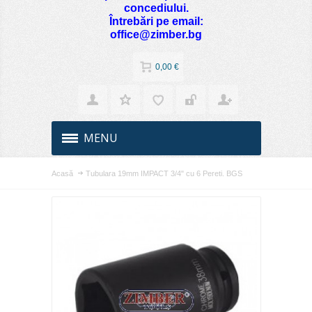
concediului.
Întrebări pe email:
office@zimber.bg
0,00 €
MENU
Acasă
Tubulara 19mm IMPACT 3/4" cu 6 Pereti. BGS