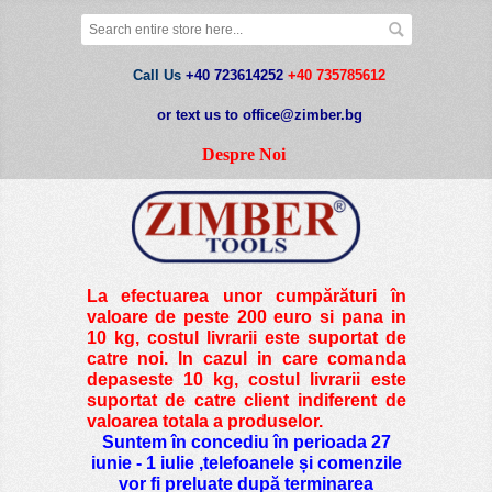
Call Us
+40 723614252
+40 735785612
or text us to office@zimber.bg
Despre Noi
La efectuarea unor cumpărături în
valoare de peste
200 euro si pana in
10 kg
, costul livrarii este suportat de
catre noi. In cazul in care comanda
depaseste 10 kg, costul livrarii este
suportat de catre client indiferent de
valoarea totala a produselor.
Suntem în concediu în perioada 27
iunie - 1 iulie ,telefoanele și comenzile
vor fi preluate după terminarea