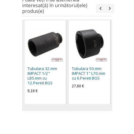
interesat(ă) în următorul(ele)
produs(e)
Tubulara
IMPACT 1
cu 6.Pere
Tubulara 32.mm
Tubulara 50.mm
41,40 €
IMPACT 1/2"
IMPACT 1" L70.mm
L85.mm cu
cu 6.Pereti BGS
12.Pereti BGS
27,60 €
9,18 €