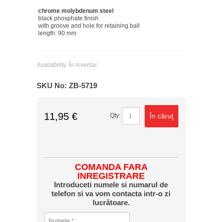
chrome molybdenum steel
black phosphate finish
with groove and hole for retaining ball
length: 90 mm
Availability:
În inventar
SKU No:
ZB-5719
11,95 €
În căruţ
Qty:
COMANDA FARA
INREGISTRARE
Introduceti numele si numarul de
telefon si va vom contacta intr-o zi
lucrătoare.