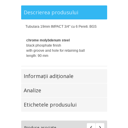
Descrierea produsului
Tubulara 19mm IMPACT 3/4" cu 6 Pereti. BGS
chrome molybdenum steel
black phosphate finish
with groove and hole for retaining ball
length: 90 mm
Informaţii adiţionale
Analize
Etichetele produsului
Produse asociate