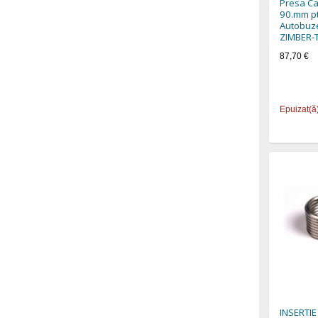
Presa Ca
90.mm pt
Autobuze
ZIMBER-
87,70 €
Epuizat(ă
INSERTI