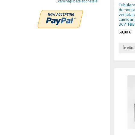
Examinaţi toate etichetele
Tubulara
demonta
ventalat
camioane
36VTFBB
59,80 €
În căru