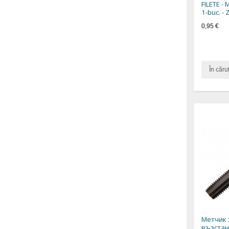
FILETE -
1-buc. -
0,95 €
În căru
Метчик 
възстан