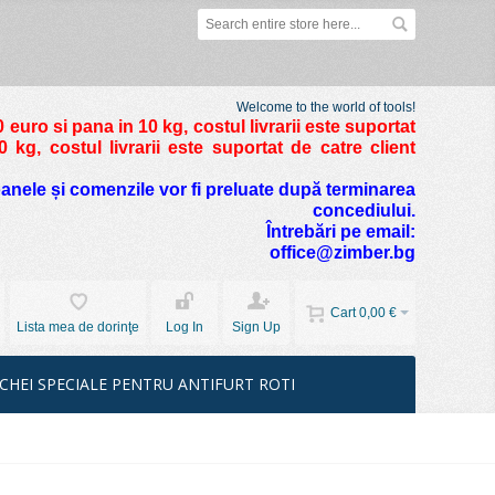
Welcome to the world of tools!
 euro si pana in 10 kg
, costul livrarii este suportat
kg, costul livrarii este suportat de catre client
foanele și comenzile vor fi preluate după terminarea
concediului.
Întrebări pe email:
office@zimber.bg
Cart
0,00 €
Lista mea de dorinţe
Log In
Sign Up
CHEI SPECIALE PENTRU ANTIFURT ROTI