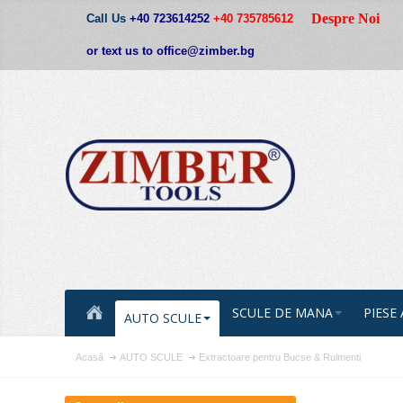
Despre Noi
Call Us
+40 723614252
+40 735785612
or text us to office@zimber.bg
SCULE DE MANA
PIESE
AUTO SCULE
Acasă
AUTO SCULE
Extractoare pentru Bucse & Rulmenti