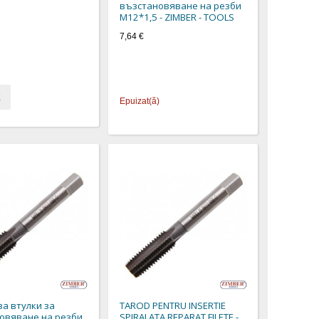
възстановяване на резби
M12*1,5 - ZIMBER - TOOLS
7,64 €
Epuizat(ă)
за втулки за
TAROD PENTRU INSERTIE
овяване на резби
SPIRALATA REPARAT FILETE -