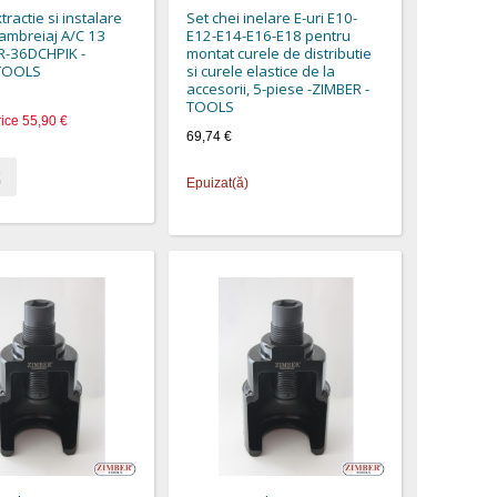
tractie si instalare
Set chei inelare E-uri E10-
 ambreiaj A/C 13
E12-E14-E16-E18 pentru
ZR-36DCHPIK -
montat curele de distributie
TOOLS
si curele elastice de la
accesorii, 5-piese -ZIMBER -
TOOLS
rice
55,90 €
69,74 €
Epuizat(ă)