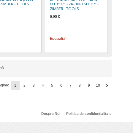
 ZIMBER - TOOLS
M10*1,5 - ZR-36RTM1015 -
ZIMBER - TOOLS
6,90 €
)
Epuizat(ă)
ină
gina:
1
2
3
4
5
6
7
8
9
10
Despre Noi
Politica de confidențialitate