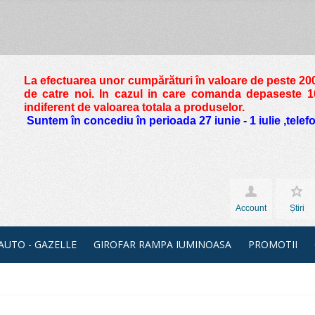
La efectuarea unor cumpărături în valoare de peste
200
de catre noi. In cazul in care comanda depaseste 10 
indiferent de valoarea totala a produselor.
Suntem în concediu în perioada 27 iunie - 1 iulie ,tele
Account
Știri
 AUTO - GAZELLE
GIROFAR RAMPA IUMINOASA
PROMOTII