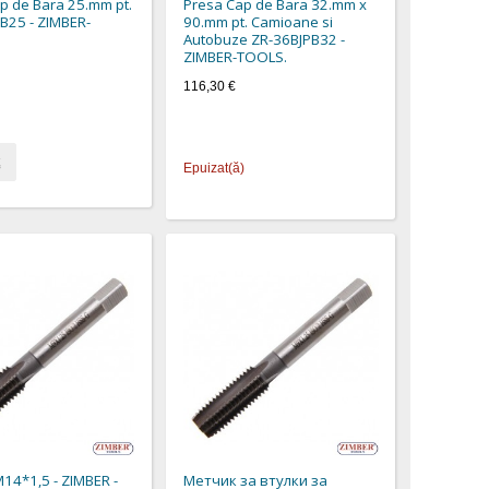
p de Bara 25.mm pt.
Presa Cap de Bara 32.mm x
B25 - ZIMBER-
90.mm pt. Camioane si
Autobuze ZR-36BJPB32 -
ZIMBER-TOOLS.
116,30 €
Epuizat(ă)
M14*1,5 - ZIMBER -
Метчик за втулки за