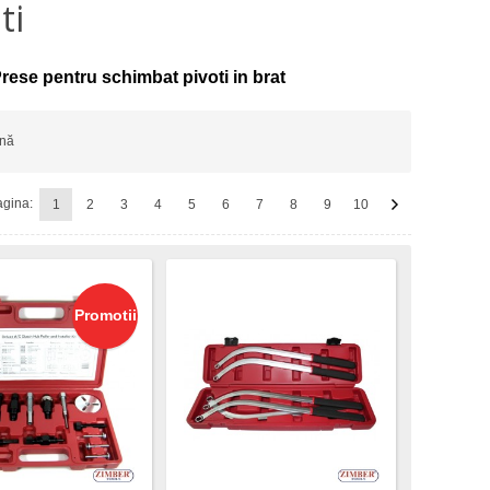
ti
rese pentru schimbat pivoti in brat
ină
gina:
1
2
3
4
5
6
7
8
9
10
Promotii