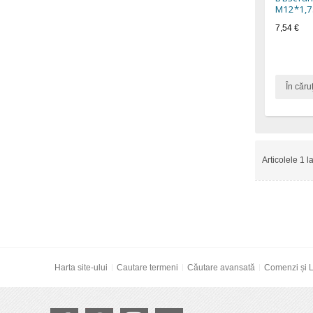
M12*1,7
7,54 €
În căru
Articolele 1 l
Harta site-ului
Cautare termeni
Căutare avansată
Comenzi și L