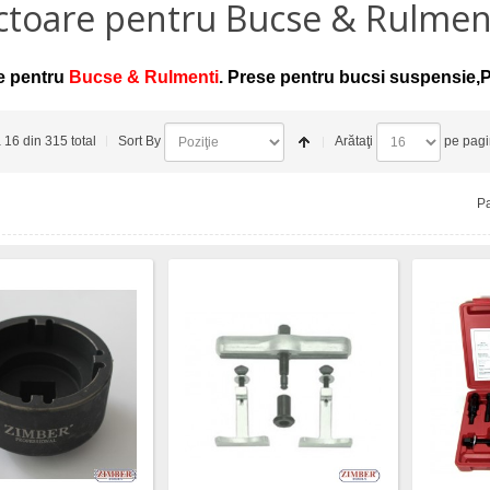
ctoare pentru Bucse & Rulmen
e pentru
Bucse & Rulmenti
. Prese pentru bucsi suspensie,P
a 16 din 315 total
Sort By
Arătaţi
pe pag
Pa