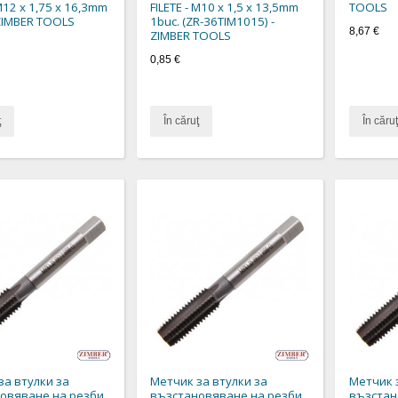
 M12 x 1,75 x 16,3mm
FILETE - M10 x 1,5 x 13,5mm
TOOLS
 ZIMBER TOOLS
1buc. (ZR-36TIM1015) -
8,67 €
ZIMBER TOOLS
0,85 €
ţ
În căruţ
În căruţ
за втулки за
Метчик за втулки за
Метчик 
овяване на резби
възстановяване на резби
възстан