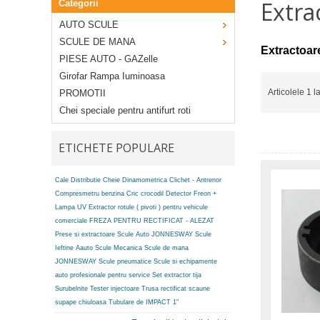
Extra
Categorii
AUTO SCULE
SCULE DE MANA
Extractoar
PIESE AUTO - GAZelle
Girofar Rampa Iuminoasa
Articolele 1 l
PROMOTII
Chei speciale pentru antifurt roti
ETICHETE POPULARE
Cale Distributie
Cheie Dinamometrica
Clichet - Antrenor
Compresmetru benzina
Cric crocodil
Detector Freon +
Lampa UV
Extractor rotule ( pivoti ) pentru vehicule
comerciale
FREZA PENTRU RECTIFICAT - ALEZAT
Prese si extractoare
Scule Auto JONNESWAY
Scule
Ieftine Aauto
Scule Mecanica
Scule de mana
JONNESWAY
Scule pneumatice
Scule si echipamente
auto profesionale pentru service
Set extractor tija
Surubelnite
Tester injectoare
Trusa rectificat scaune
supape chiuloasa
Tubulare de IMPACT 1"