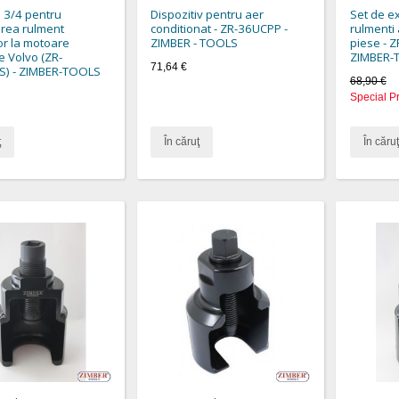
 3/4 pentru
Dispozitiv pentru aer
Set de ex
rea rulment
conditionat - ZR-36UCPP -
rulmenti
or la motoare
ZIMBER - TOOLS
piese - 
 Volvo (ZR-
ZIMBER-
71,64 €
S) - ZIMBER-TOOLS
68,90 €
Special P
ţ
În căruţ
În căruţ