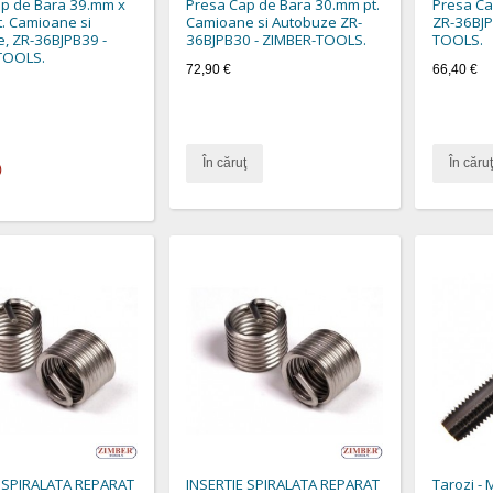
p de Bara 39.mm x
Presa Cap de Bara 30.mm pt.
Presa Ca
. Camioane si
Camioane si Autobuze ZR-
ZR-36BJP
, ZR-36BJPB39 -
36BJPB30 - ZIMBER-TOOLS.
TOOLS.
TOOLS.
72,90 €
66,40 €
În căruţ
În căruţ
)
E SPIRALATA REPARAT
INSERTIE SPIRALATA REPARAT
Tarozi - 