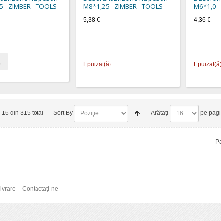
5 - ZIMBER - TOOLS
М8*1,25 - ZIMBER - TOOLS
M6*1,0 -
5,38 €
4,36 €
ţ
Epuizat(ă)
Epuizat(ă
a 16 din 315 total
Sort By
Arătaţi
pe pag
Pa
ivrare
Contactați-ne