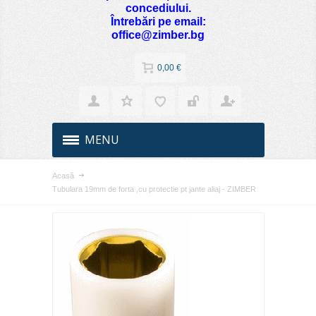
concediului.
Întrebări pe email:
office@zimber.bg
0,00 €
MENU
Acasă
Tubulara 19mm de forta ,cu protectie pt jante aliaj - ZIMBER