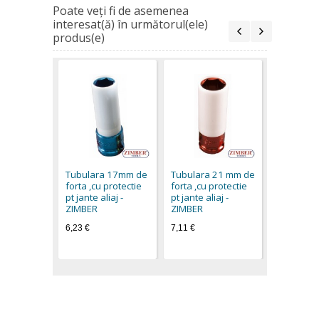
Poate veţi fi de asemenea
interesat(ă) în următorul(ele)
produs(e)
TRUSA TU
PLASTIFIC
IMPACT Se
Tubulara 17mm de
Tubulara 21 mm de
chei - ZI
forta ,cu protectie
forta ,cu protectie
19,80 €
pt jante aliaj -
pt jante aliaj -
14,70 €
ZIMBER
ZIMBER
6,23 €
7,11 €