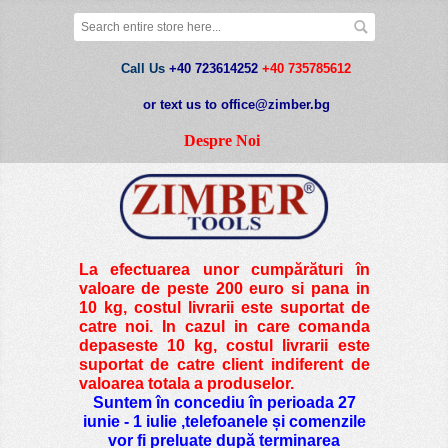
Call Us
+40 723614252
+40 735785612
or text us to office@zimber.bg
Despre Noi
La efectuarea unor cumpărături în
valoare de peste
200 euro si pana in
10 kg
, costul livrarii este suportat de
catre noi. In cazul in care comanda
depaseste 10 kg, costul livrarii este
suportat de catre client indiferent de
valoarea totala a produselor.
Suntem în concediu în perioada 27
iunie - 1 iulie ,telefoanele și comenzile
vor fi preluate după terminarea