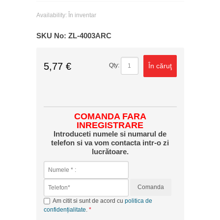
Availability:
În inventar
SKU No:
ZL-4003ARC
5,77 €
În căruţ
Qty:
COMANDA FARA
INREGISTRARE
Introduceti numele si numarul de
telefon si va vom contacta intr-o zi
lucrătoare.
Comanda
Am citit si sunt de acord cu
politica de
confidențialitate
.