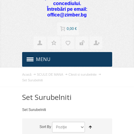
concediului.
Întrebări pe email:
office@zimber.bg
0,00 €
MENU
Acasă
SCULE DE MANA
Clesti si surubelnite
Set Surubelniti
Set Surubelniti
Set Surubelniti
Sort By