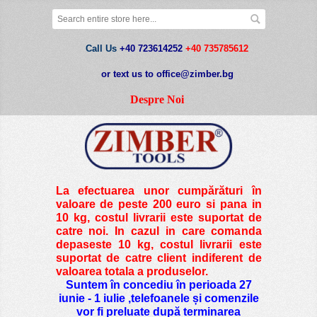
Call Us
+40 723614252
+40 735785612
or text us to office@zimber.bg
Despre Noi
La efectuarea unor cumpărături în
valoare de peste
200 euro si pana in
10 kg
, costul livrarii este suportat de
catre noi. In cazul in care comanda
depaseste 10 kg, costul livrarii este
suportat de catre client indiferent de
valoarea totala a produselor.
Suntem în concediu în perioada 27
iunie - 1 iulie ,telefoanele și comenzile
vor fi preluate după terminarea