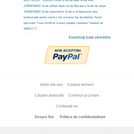
RECTIFICAT - ALEZAT
Prese si extractoare
Scule Auto
JONNESWAY
Scule Ieftine Aauto
Scule Mecanica
Scule de mana
JONNESWAY
Scule pneumatice
Scule si echipamente auto
profesionale pentru service
Set extractor tija
Surubelnite
Tester
injectoare
Trusa rectificat scaune supape chiuloasa
Tubulare de
IMPACT 1"
Examinaţi toate etichetele
Harta site-ului
Cautare termeni
Căutare avansată
Comenzi și Livrare
Contactați-ne
Despre Noi
Politica de confidențialitate