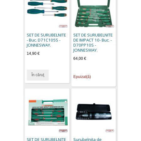
SET DE SURUBELNITE
SET DE SURUBELNITE
- Buc. D71C105S -
DE IMPACT 10- Buc. -
JONNESWAY.
D70PP10S -
JONNESWAY.
14,90 €
64,00 €
În căruţ
Epuizat(ă)
SET DE SURUBELNITE
Surubelnita de