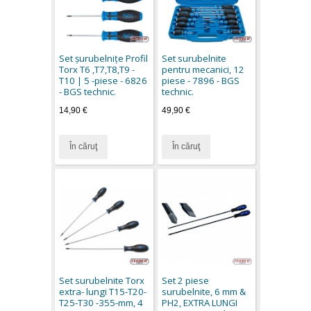
Set şurubelniţe Profil
Set surubelnite
Torx T6 ,T7,T8,T9 -
pentru mecanici, 12
T10 | 5 -piese - 6826
piese - 7896 - BGS
- BGS technic.
technic.
14,90 €
49,90 €
În căruţ
În căruţ
Set surubelnite Torx
Set 2 piese
extra- lungi T15-T20-
surubelnite, 6 mm &
T25-T30 -355-mm, 4
PH2, EXTRA LUNGI