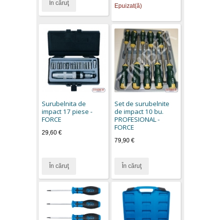
În căruţ
Epuizat(ă)
Surubelnita de
Set de surubelnite
impact 17 piese -
de impact 10 bu.
FORCE
PROFESIONAL -
FORCE
29,60 €
79,90 €
În căruţ
În căruţ