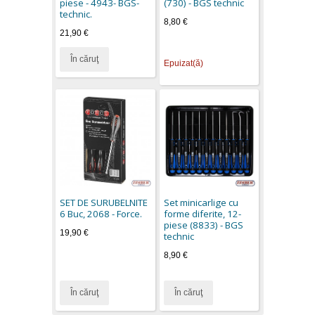
piese - 4943- BGS-
(730) - BGS technic
technic.
8,80 €
21,90 €
În căruţ
Epuizat(ă)
SET DE SURUBELNITE
Set minicarlige cu
6 Buc, 2068 - Force.
forme diferite, 12-
piese (8833) - BGS
19,90 €
technic
8,90 €
În căruţ
În căruţ