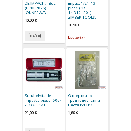
DE IMPACT 7- Buc.
impact 1/2" -13
(D70PP07S) -
piese (ZR-
JONNESWAY
14ID121301) -
ZIMBER-TOOLS.
46,00 €
16,90 €
În căruţ
Epuizat(ă)
Surubelnita de
Отвертки за
impact 5 piese -5064
труднодостъпни
- FORCE SCULE
места к-т НМ
21,00 €
1,89 €