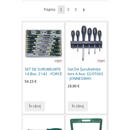
Pagina:
1
2
3
SET DE SURUBELNITE
Set De Şurubelniţe
14 Buc. 2142 - FORCE
torx 6-buc. D20T06S
- JONNESWAY.
54,15 €
18,90 €
În căruţ
În căruţ