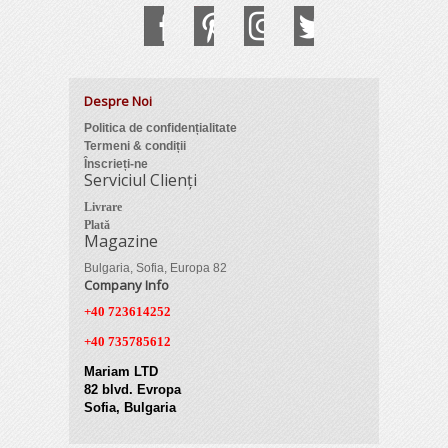
Despre Noi
Politica de confidențialitate
Termeni & condiții
Înscrieți-ne
Serviciul Clienți
Livrare
Plată
Magazine
Bulgaria, Sofia, Europa 82
Company Info
+40 723614252
+40 735785612
Mariam LTD
82 blvd. Evropa
Sofia, Bulgaria