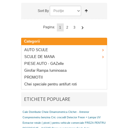
Sort By
Pagina:
1
2
3
Categorii
AUTO SCULE
SCULE DE MANA
PIESE AUTO - GAZelle
Girofar Rampa Iuminoasa
PROMOTII
Chei speciale pentru antifurt roti
ETICHETE POPULARE
Cale Distributie
Cheie Dinamometrica
Clichet - Antrenor
Compresmetru benzina
Cric crocodil
Detector Freon + Lampa UV
Extractor rotule ( pivoti ) pentru vehicule comerciale
FREZA PENTRU