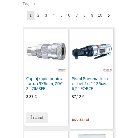
Pagina:
1
2
3
4
5
6
7
8
9
10
Cuplaj rapid pentru
Pistol Pneumatic cu
furtun 5X8mm, ZDC-
clichet 1/4" 125мм -
2 - ZIMBER
6,5"-FORCE
3,37 €
87,12 €
În căruţ
Epuizat(ă)