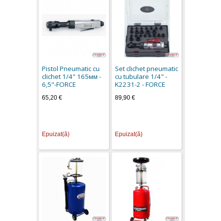
Pistol Pneumatic cu
Set clichet pneumatic
clichet 1/4" 165мм -
cu tubulare 1/4" -
6,5"-FORCE
K2231-2 - FORCE
65,20 €
89,90 €
Epuizat(ă)
Epuizat(ă)