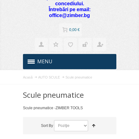
concediului.
Întrebări pe email:
office@zimber.bg
0,00 €
MENU
Acasă
AUTO SCULE
Scule pneumatice
Scule pneumatice
Scule pneumatice -ZIMBER TOOLS
Sort By