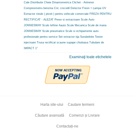
Cale Distributie
Cheie Dinamometrica
Clichet - Antrenor
Compresmetru benzina
Cric crocodil
Detector Freon + Lampa UV
Extractor rotule ( pivoti ) pentru vehicule comerciale
FREZA PENTRU
RECTIFICAT - ALEZAT
Prese si extractoare
Scule Auto
JONNESWAY
Scule Ieftine Aauto
Scule Mecanica
Scule de mana
JONNESWAY
Scule pneumatice
Scule si echipamente auto
profesionale pentru service
Set extractor tija
Surubelnite
Tester
injectoare
Trusa rectificat scaune supape chiuloasa
Tubulare de
IMPACT 1"
Examinaţi toate etichetele
Harta site-ului
Cautare termeni
Căutare avansată
Comenzi și Livrare
Contactați-ne