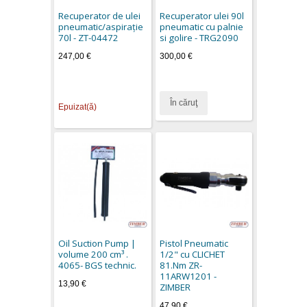
Recuperator de ulei
Recuperator ulei 90l
pneumatic/aspirație
pneumatic cu palnie
70l - ZT-04472
si golire - TRG2090
247,00 €
300,00 €
În căruţ
Epuizat(ă)
Oil Suction Pump |
Pistol Pneumatic
volume 200 cm³ .
1/2" cu CLICHET
4065- BGS technic.
81.Nm ZR-
11ARW1201 -
13,90 €
ZIMBER
47,90 €