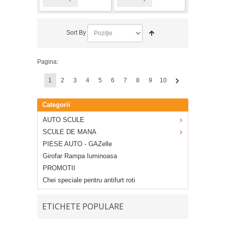
Sort By
Pagina:
1
2
3
4
5
6
7
8
9
10
Categorii
AUTO SCULE
SCULE DE MANA
PIESE AUTO - GAZelle
Girofar Rampa Iuminoasa
PROMOTII
Chei speciale pentru antifurt roti
ETICHETE POPULARE