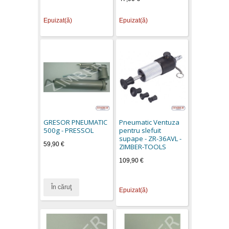
Epuizat(ă)
Epuizat(ă)
GRESOR PNEUMATIC
Pneumatic Ventuza
500g - PRESSOL
pentru slefuit
supape - ZR-36AVL -
59,90 €
ZIMBER-TOOLS
109,90 €
În căruţ
Epuizat(ă)