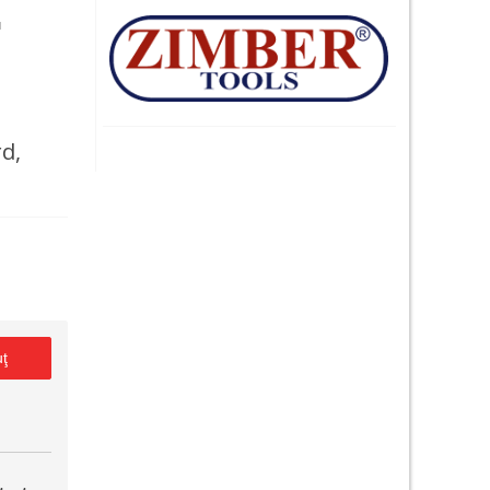
"
d,
uţ