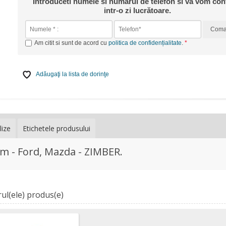
Introduceti numele si numarul de telefon si va vom con
intr-o zi lucrătoare.
Com
Am citit si sunt de acord cu
politica de confidențialitate
.
Adăugaţi la lista de dorinţe
lize
Etichetele produsului
mm -
Ford, Mazda - ZIMBER.
ul(ele) produs(e)