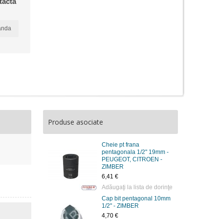
tacta
anda
Produse asociate
Cheie pt frana
pentagonala 1/2" 19mm -
PEUGEOT, CITROEN -
ZIMBER
6,41 €
Adăugaţi la lista de dorinţe
Cap bit pentagonal 10mm
1/2" - ZIMBER
4,70 €