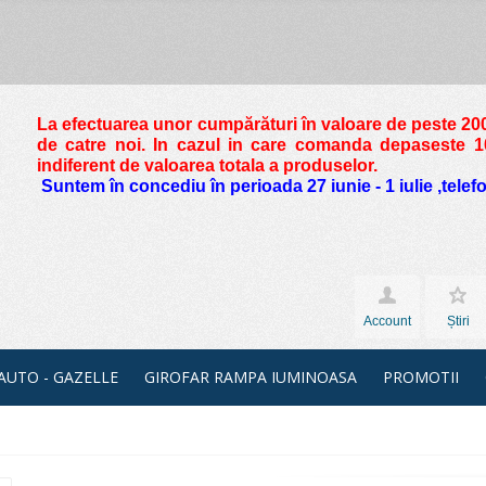
La efectuarea unor cumpărături în valoare de peste
200
de catre noi. In cazul in care comanda depaseste 10 
indiferent de valoarea totala a produselor.
Suntem în concediu în perioada 27 iunie - 1 iulie ,tele
Account
Știri
 AUTO - GAZELLE
GIROFAR RAMPA IUMINOASA
PROMOTII