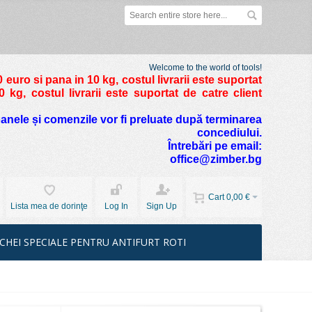
Welcome to the world of tools!
 euro si pana in 10 kg
, costul livrarii este suportat
kg, costul livrarii este suportat de catre client
foanele și comenzile vor fi preluate după terminarea
concediului.
Întrebări pe email:
office@zimber.bg
Cart
0,00 €
Lista mea de dorinţe
Log In
Sign Up
CHEI SPECIALE PENTRU ANTIFURT ROTI