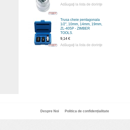
Adăugaţi la lista de dorinţe
Trusa cheie pentagonala
1/2", 10mm, 14mm, 19mm,
ZL-405P - ZIMBER
TOOLS.
9,14 €
Adăugaţi la lista de dorinţe
Despre Noi
Politica de confidențialitate