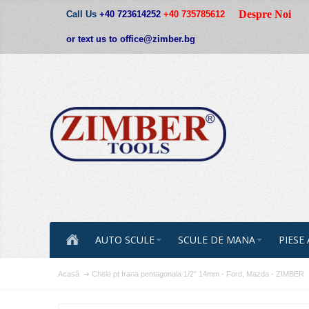
Despre Noi
Call Us
+40 723614252
+40 735785612
or text us to office@zimber.bg
AUTO SCULE
SCULE DE MANA
PIESE
Acasă
Cheie pt frana pentagonala 1/2" 14mm - Ford, Mazda - ZIMBER