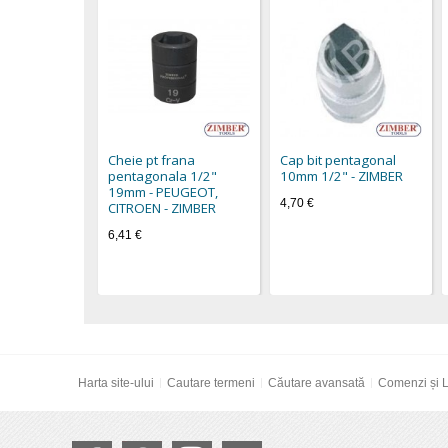
Cheie pt frana
Cap bit pentagonal
pentagonala 1/2"
10mm 1/2" - ZIMBER
19mm - PEUGEOT,
4,70 €
CITROEN - ZIMBER
6,41 €
Harta site-ului
Cautare termeni
Căutare avansată
Comenzi și L