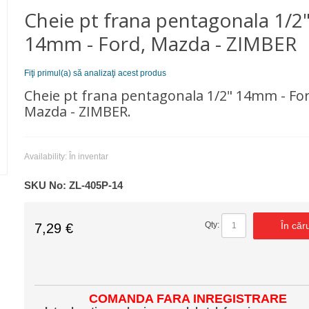
Cheie pt frana pentagonala 1/2
14mm - Ford, Mazda - ZIMBER
Fiţi primul(a) să analizaţi acest produs
Cheie pt frana pentagonala 1/2" 14mm -
For
Mazda - ZIMBER.
Availability:
În inventar
SKU No:
ZL-405P-14
În căr
Qty:
7,29 €
COMANDA FARA INREGISTRARE