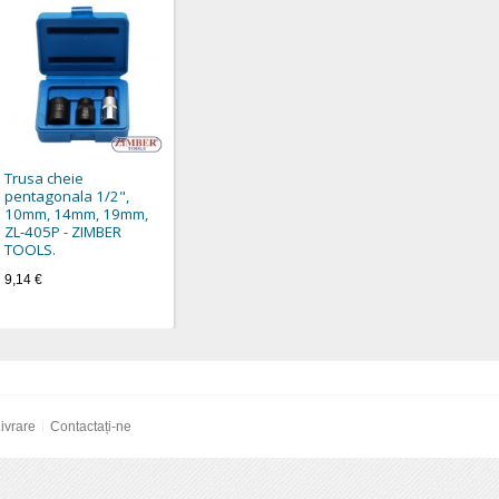
Trusa cheie
pentagonala 1/2",
10mm, 14mm, 19mm,
ZL-405P - ZIMBER
TOOLS.
9,14 €
ivrare
Contactați-ne