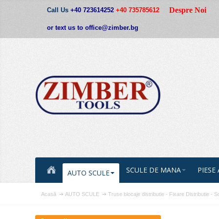
Despre Noi
Call Us
+40 723614252
+40 735785612
or text us to office@zimber.bg
SCULE DE MANA
PIESE
AUTO SCULE
Acasă
AUTO SCULE
Truse blocaje distributie - Fixare Distributie - Sc