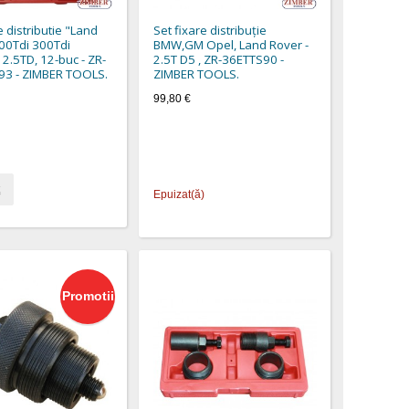
e distributie "Land
Set fixare distribuţie
00Tdi 300Tdi
BMW,GM Opel, Land Rover -
 2.5TD, 12-buc - ZR-
2.5T D5 , ZR-36ETTS90 -
93 - ZIMBER TOOLS.
ZIMBER TOOLS.
99,80 €
Epuizat(ă)
Promotii