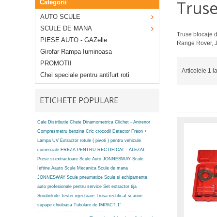
Truse
Categorii
AUTO SCULE
SCULE DE MANA
Truse blocaje d
PIESE AUTO - GAZelle
Range Rover, J
Girofar Rampa Iuminoasa
PROMOTII
Articolele 1 l
Chei speciale pentru antifurt roti
ETICHETE POPULARE
Cale Distributie
Cheie Dinamometrica
Clichet - Antrenor
Compresmetru benzina
Cric crocodil
Detector Freon +
Lampa UV
Extractor rotule ( pivoti ) pentru vehicule
comerciale
FREZA PENTRU RECTIFICAT - ALEZAT
Prese si extractoare
Scule Auto JONNESWAY
Scule
Ieftine Aauto
Scule Mecanica
Scule de mana
JONNESWAY
Scule pneumatice
Scule si echipamente
auto profesionale pentru service
Set extractor tija
Surubelnite
Tester injectoare
Trusa rectificat scaune
supape chiuloasa
Tubulare de IMPACT 1"