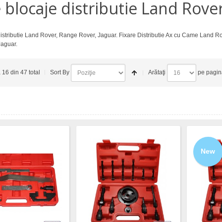
 blocaje distributie Land Rove
istributie Land Rover, Range Rover, Jaguar. Fixare Distributie Ax cu Came Land Ro
aguar.
a 16 din 47 total
Sort By
Arătaţi
pe pagin
New