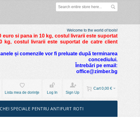
Welcome to the world of tools!
 euro si pana in 10 kg
, costul livrarii este suportat
kg, costul livrarii este suportat de catre client
foanele și comenzile vor fi preluate după terminarea
concediului.
Întrebări pe email:
office@zimber.bg
Cart
0,00 €
Lista mea de dorinţe
Log In
Sign Up
CHEI SPECIALE PENTRU ANTIFURT ROTI