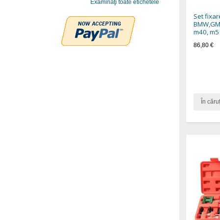
Examinaţi toate etichetele
Set fixar
BMW,GM 
m40, m51
86,80 €
În căru