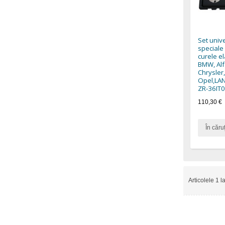
Set unive
speciale
curele el
BMW, Alf
Chrysler,
Opel,LA
ZR-36IT0
110,30 €
În căru
Articolele 1 l