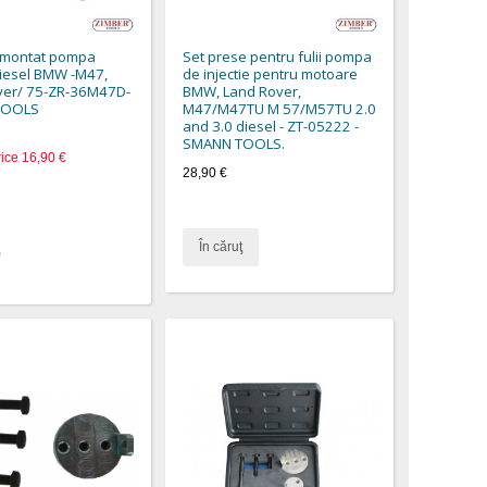
emontat pompa
Set prese pentru fulii pompa
 diesel BMW -M47,
de injectie pentru motoare
ver/ 75-ZR-36M47D-
BMW, Land Rover,
TOOLS
M47/M47TU M 57/M57TU 2.0
and 3.0 diesel - ZT-05222 -
SMANN TOOLS.
rice
16,90 €
28,90 €
În căruţ
)