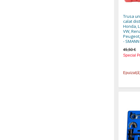
Trusa un
calat dist
Honda, L
VW, Rena
Peugeot,
- SMANN
45,50 €
Special P
Epuizat(ă