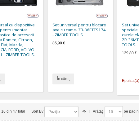
rsal cu dispozitive
Set universal pentru blocare
Set unive
 pentru montat
axe cu came- ZR-36ETTS174
speciale
astice de accesorii
- ZIMBER TOOLS.
curele el
a Romeo, Citroen,
ZR-36MT
85,90 €
 Fiat, Mazda,
TOOLS.
NCIA, FORD, VOLVO-
129,80 €
1 - ZIMBER TOOLS.
ţ
În căruţ
Epuizat(ă
a 16 din 47 total
Sort By
Arătaţi
pe pagin