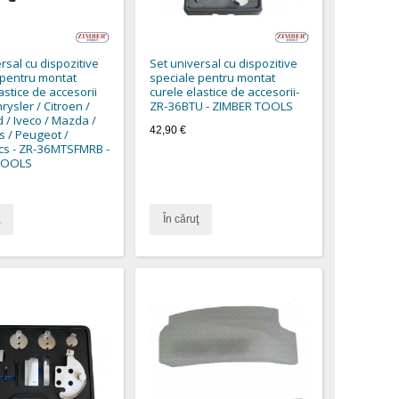
rsal cu dispozitive
Set universal cu dispozitive
 pentru montat
speciale pentru montat
astice de accesorii
curele elastice de accesorii-
ysler / Citroen /
ZR-36BTU - ZIMBER TOOLS
rd / Iveco / Mazda /
42,90 €
 / Peugeot /
cs - ZR-36MTSFMRB -
TOOLS
În căruţ