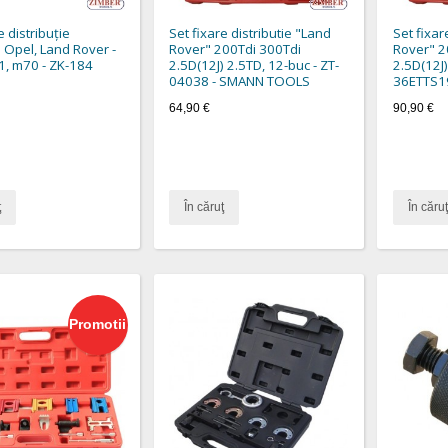
e distribuţie
Set fixare distributie "Land
Set fixar
Opel, Land Rover -
Rover" 200Tdi 300Tdi
Rover" 2
, m70 - ZK-184
2.5D(12J) 2.5TD, 12-buc - ZT-
2.5D(12J)
04038 - SMANN TOOLS
36ETTS1
64,90 €
90,90 €
ţ
În căruţ
În căruţ
Promotii