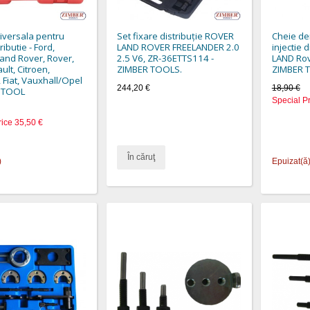
iversala pentru
Set fixare distribuție ROVER
Cheie d
ributie - Ford,
LAND ROVER FREELANDER 2.0
injectie
and Rover, Rover,
2.5 V6, ZR-36ETTS114 -
LAND Ro
ult, Citroen,
ZIMBER TOOLS.
ZIMBER 
 Fiat, Vauxhall/Opel
244,20 €
18,90 €
 TOOL
Special P
rice
35,50 €
În căruţ
)
Epuizat(ă