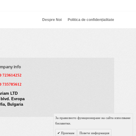
Despre Noi
Politica de confidențialitate
mpany Info
0 723614252
0 735785612
riam LTD
 blvd. Evropa
fia, Bulgaria
За правилното функциониране на сайта използваме
бисквитки.
Приемам
Повече информация