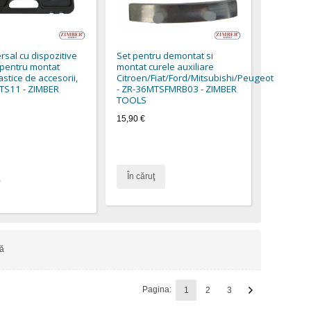
rsal cu dispozitive
Set pentru demontat si
 pentru montat
montat curele auxiliare
astice de accesorii,
Citroen/Fiat/Ford/Mitsubishi/Peugeot
TS11 - ZIMBER
- ZR-36MTSFMRB03 - ZIMBER
TOOLS
15,90 €
În căruţ
)
ă
Pagina:
1
2
3