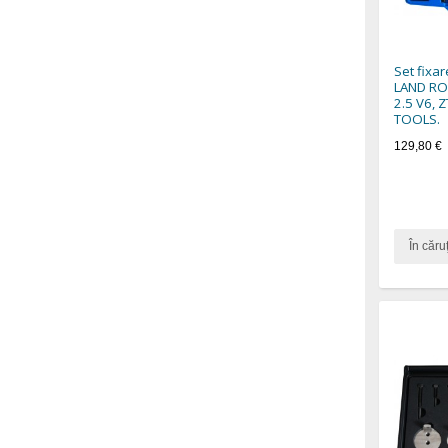
Set fixa
LAND RO
2.5 V6, 
TOOLS.
129,80 €
În căru