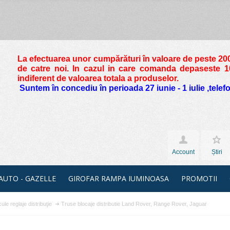
La efectuarea unor cumpărături în valoare de peste
200
de catre noi. In cazul in care comanda depaseste 10 
indiferent de valoarea totala a produselor.
Suntem în concediu în perioada 27 iunie - 1 iulie ,tele
Account
Știri
 AUTO - GAZELLE
GIROFAR RAMPA IUMINOASA
PROMOTII
ule reglaje distribuţie
Truse blocaje distributie Land Rover, Range Rover, Jaguar