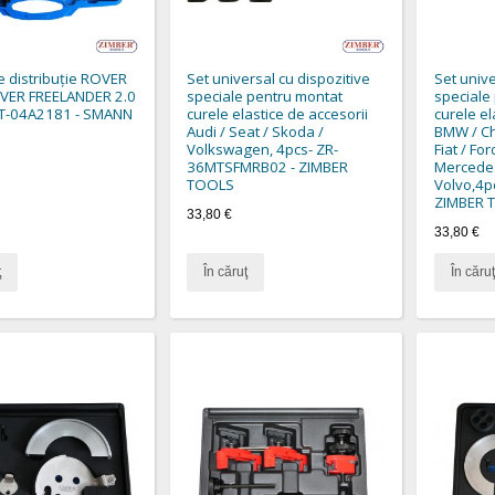
re distribuție ROVER
Set universal cu dispozitive
Set unive
VER FREELANDER 2.0
speciale pentru montat
speciale
ZT-04A2181 - SMANN
curele elastice de accesorii
curele el
Audi / Seat / Skoda /
BMW / Chr
Volkswagen, 4pcs- ZR-
Fiat / Fo
36MTSFMRB02 - ZIMBER
Mercedes
TOOLS
Volvo,4p
ZIMBER 
33,80 €
33,80 €
ţ
În căruţ
În căruţ