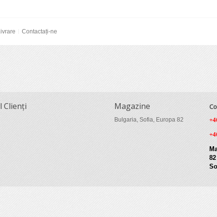
ivrare
Contactați-ne
l Clienți
Magazine
Co
Bulgaria, Sofia, Europa 82
+4
+4
Ma
82
So