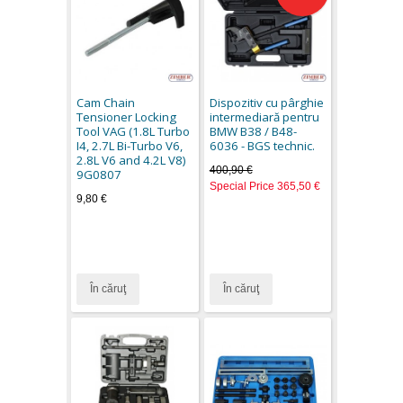
Cam Chain
Dispozitiv cu pârghie
Tensioner Locking
intermediară pentru
Tool VAG (1.8L Turbo
BMW B38 / B48-
I4, 2.7L Bi-Turbo V6,
6036 - BGS technic.
2.8L V6 and 4.2L V8)
400,90 €
9G0807
Special Price
365,50 €
9,80 €
În căruţ
În căruţ