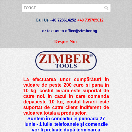
Call Us
+40 723614252
+40 735785612
or text us to office@zimber.bg
Despre Noi
La efectuarea unor cumpărături în
valoare de peste
200 euro si pana in
10 kg
, costul livrarii este suportat de
catre noi. In cazul in care comanda
depaseste 10 kg, costul livrarii este
suportat de catre client indiferent de
valoarea totala a produselor.
Suntem în concediu în perioada 27
iunie - 1 iulie ,telefoanele și comenzile
vor fi preluate după terminarea