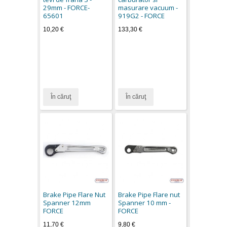
29mm - FORCE-
masurare vacuum -
65601
919G2 - FORCE
10,20 €
133,30 €
În căruţ
În căruţ
Brake Pipe Flare Nut
Brake Pipe Flare nut
Spanner 12mm
Spanner 10 mm -
FORCE
FORCE
11,70 €
9,80 €