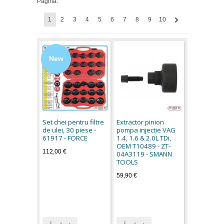
Pagina:
1
2
3
4
5
6
7
8
9
10
New
Set chei pentru filtre
Extractor pinion
de ulei, 30 piese -
pompa injectie VAG
61917 - FORCE
1.4, 1.6 & 2.0L TDi,
OEM T10489 - ZT-
112,00 €
04A3119 - SMANN
TOOLS
59,90 €