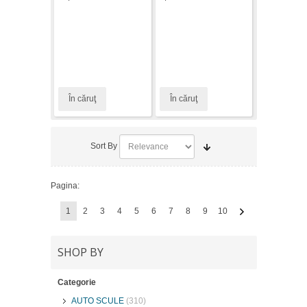
În căruţ
În căruţ
Sort By
Pagina:
1
2
3
4
5
6
7
8
9
10
SHOP BY
Categorie
AUTO SCULE
(310)