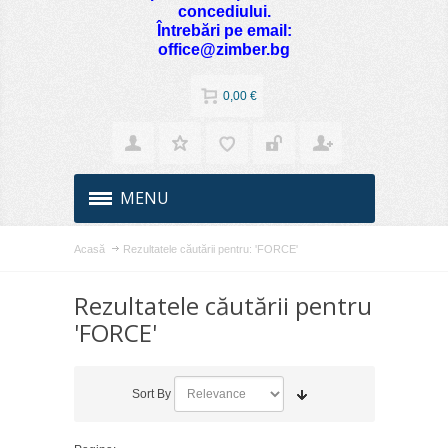
concediului.
Întrebări pe email:
office@zimber.bg
0,00 €
MENU
Acasă
Rezultatele căutării pentru: 'FORCE'
Rezultatele căutării pentru
'FORCE'
Sort By