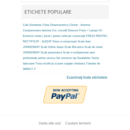
ETICHETE POPULARE
Cale Distributie
Cheie Dinamometrica
Clichet - Antrenor
Compresmetru benzina
Cric crocodil
Detector Freon + Lampa UV
Extractor rotule ( pivoti ) pentru vehicule comerciale
FREZA PENTRU
RECTIFICAT - ALEZAT
Prese si extractoare
Scule Auto
JONNESWAY
Scule Ieftine Aauto
Scule Mecanica
Scule de mana
JONNESWAY
Scule pneumatice
Scule si echipamente auto
profesionale pentru service
Set extractor tija
Surubelnite
Tester
injectoare
Trusa rectificat scaune supape chiuloasa
Tubulare de
IMPACT 1"
Examinaţi toate etichetele
Harta site-ului
Cautare termeni