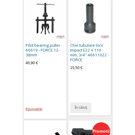
Pilot bearing puller
Chei tubulare torx
66619 - FORCE 12-
Impact E22 x 110
38mm
mm, 3/4" 46611022 -
FORCE
40,90 €
15,50 €
În căruţ
Epuizat(ă)
Promotii