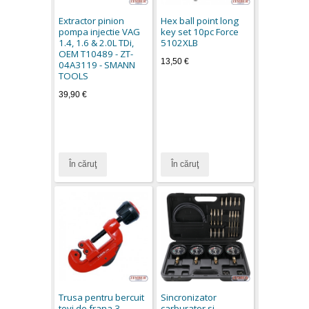
Extractor pinion
Hex ball point long
pompa injectie VAG
key set 10pc Force
1.4, 1.6 & 2.0L TDi,
5102XLB
OEM T10489 - ZT-
13,50 €
04A3119 - SMANN
TOOLS
39,90 €
În căruţ
În căruţ
Trusa pentru bercuit
Sincronizator
tevi de frana 3 -
carburator si