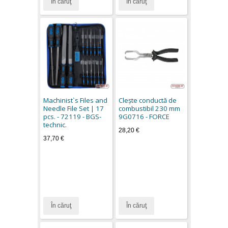
În căruţ
În căruţ
Machinist`s Files and
Cleşte conductă de
Needle File Set | 17
combustibil 230 mm
pcs. - 72119 - BGS-
9G0716 - FORCE
technic.
28,20 €
37,70 €
În căruţ
În căruţ