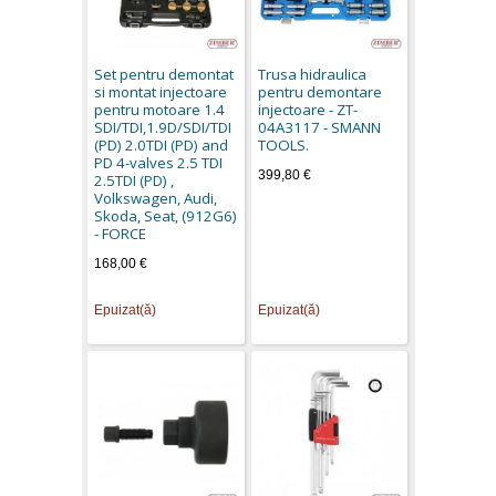
Set pentru demontat
Trusa hidraulica
si montat injectoare
pentru demontare
pentru motoare 1.4
injectoare - ZT-
SDI/TDI,1.9D/SDI/TDI
04A3117 - SMANN
(PD) 2.0TDI (PD) and
TOOLS.
PD 4-valves 2.5 TDI
399,80 €
2.5TDI (PD) ,
Volkswagen, Audi,
Skoda, Seat, (912G6)
- FORCE
168,00 €
Epuizat(ă)
Epuizat(ă)