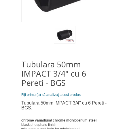
Tubulara 50mm
IMPACT 3/4" cu 6
Pereti - BGS
Fiţi primul(a) să analizaţi acest produs
Tubulara 50mm IMPACT 3/4" cu 6 Pereti -
BGS.
chrome vanadium/ chrome molybdenum steel
black phosphate finish
with groove and hole for retaining ball