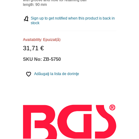
length: 90 mm
Sign up to get notified when this product is back in
stock
Availability:
Epuizat(ă)
31,71 €
SKU No:
ZB-5750
Adăugaţi la lista de dorinţe