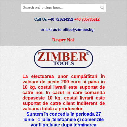
Call Us
+40 723614252
+40 735785612
or text us to office@zimber.bg
Despre Noi
La efectuarea unor cumpărături în
valoare de peste
200 euro si pana in
10 kg
, costul livrarii este suportat de
catre noi. In cazul in care comanda
depaseste 10 kg, costul livrarii este
suportat de catre client indiferent de
valoarea totala a produselor.
Suntem în concediu în perioada 27
iunie - 1 iulie ,telefoanele și comenzile
vor fi preluate după terminarea