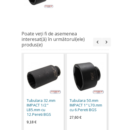
Poate veţi fi de asemenea
interesat(ă) în următorul(ele)
produs(e)
Tubulara
IMPACT 1
cu 6.Pere
Tubulara 32.mm
Tubulara 50.mm
41,40 €
IMPACT 1/2"
IMPACT 1" L70.mm
L85.mm cu
cu 6.Pereti BGS
12.Pereti BGS
27,60 €
9,18 €