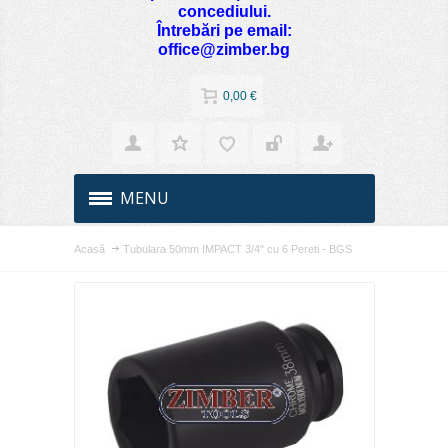
concediului.
Întrebări pe email:
office@zimber.bg
0,00 €
MENU
Acasă
Tubulara 50mm IMPACT 3/4" cu 6 Pereti - BGS