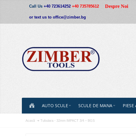
Despre Noi
Call Us
+40 723614252
+40 735785612
or text us to office@zimber.bg
AUTO SCULE
SCULE DE MANA
PIESE
Acasă
Tubulara - 32mm IMPACT 3/4 – BGS