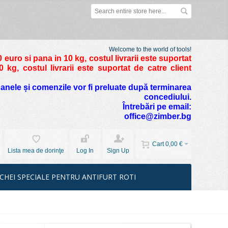
Welcome to the world of tools!
 euro si pana in 10 kg
, costul livrarii este suportat
kg, costul livrarii este suportat de catre client
foanele și comenzile vor fi preluate după terminarea
concediului.
Întrebări pe email:
office@zimber.bg
Cart
0,00 €
Lista mea de dorinţe
Log In
Sign Up
CHEI SPECIALE PENTRU ANTIFURT ROTI