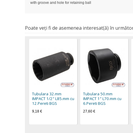
with groove and hole for retaining ball
Poate veţi fi de asemenea interesat(ă) în următor
Tubulara 32.mm
Tubulara 50.mm
IMPACT 1/2" L85.mm cu
IMPACT 1" L70.mm cu
12.Pereti BGS
6.Pereti BGS
9,18 €
27,60 €