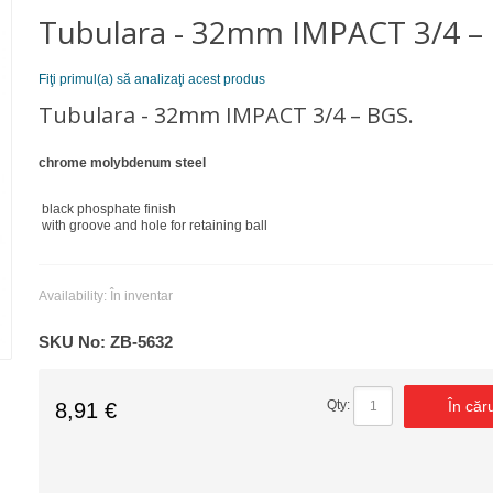
Tubulara - 32mm IMPACT 3/4 –
Fiţi primul(a) să analizaţi acest produs
Tubulara - 32mm IMPACT 3/4 – BGS.
chrome molybdenum steel
black phosphate finish
with groove and hole for retaining ball
Availability:
În inventar
SKU No:
ZB-5632
În căr
Qty:
8,91 €