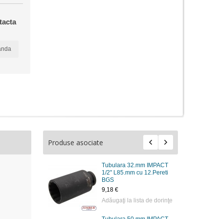
tacta
anda
Produse asociate
Tubulara 32.mm IMPACT
1/2" L85.mm cu 12.Pereti
BGS
9,18 €
Adăugaţi la lista de dorinţe