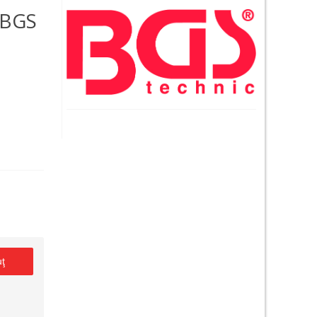
 BGS
uţ