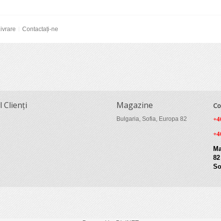
ivrare
Contactați-ne
l Clienți
Magazine
Co
Bulgaria, Sofia, Europa 82
+4
+4
Ma
82
So