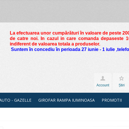
La efectuarea unor cumpărături în valoare de peste
200
de catre noi. In cazul in care comanda depaseste 10 
indiferent de valoarea totala a produselor.
Suntem în concediu în perioada 27 iunie - 1 iulie ,tele
Account
Știri
 AUTO - GAZELLE
GIROFAR RAMPA IUMINOASA
PROMOTII