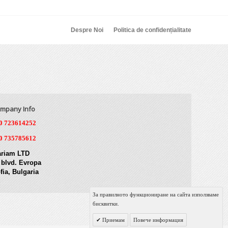
Despre Noi
Politica de confidențialitate
mpany Info
0 723614252
0 735785612
riam LTD
 blvd. Evropa
fia, Bulgaria
За правилното функциониране на сайта използваме
бисквитки.
Приемам
Повече информация