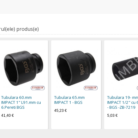
ul(ele) produs(e)
Tubulara 60.mm
Tubulara 65.mm
Tubulara 19- mm
IMPACT 1" L91.mm cu
IMPACT 1 - BGS
IMPACT 1/2" cu 6
6.Pereti BGS
- BGS -ZB-7219
45,23 €
41,40 €
5,03 €