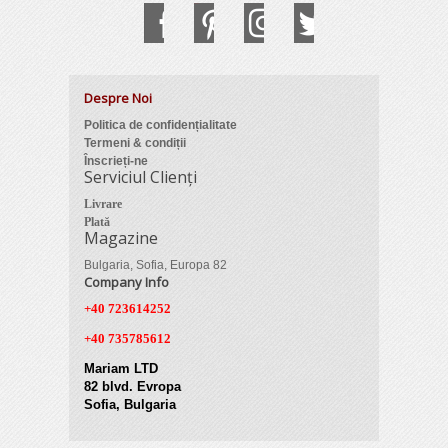
Despre Noi
Politica de confidențialitate
Termeni & condiții
Înscrieți-ne
Serviciul Clienți
Livrare
Plată
Magazine
Bulgaria, Sofia, Europa 82
Company Info
+40 723614252
+40 735785612
Mariam LTD
82 blvd. Evropa
Sofia, Bulgaria