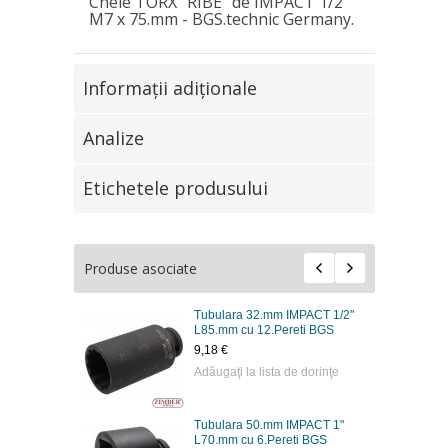
Cheie TORX "RIBE" de IMPACT 1/2"
M7 x 75.mm - BGS.technic Germany.
Informaţii adiţionale
Analize
Etichetele produsului
Produse asociate
Tubulara 32.mm IMPACT 1/2"
L85.mm cu 12.Pereti BGS
9,18 €
Adăugaţi la lista de dorinţe
Tubulara 50.mm IMPACT 1"
L70.mm cu 6.Pereti BGS