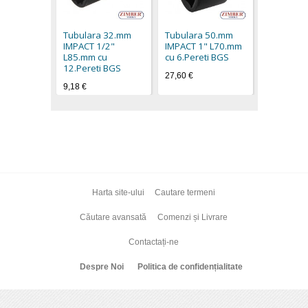
Tubulara
IMPACT 1
cu 6.Pere
Tubulara 32.mm
Tubulara 50.mm
41,40 €
IMPACT 1/2"
IMPACT 1" L70.mm
L85.mm cu
cu 6.Pereti BGS
12.Pereti BGS
27,60 €
9,18 €
Harta site-ului
Cautare termeni
Căutare avansată
Comenzi și Livrare
Contactați-ne
Despre Noi
Politica de confidențialitate