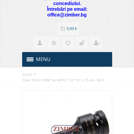
concediului.
Întrebări pe email:
office@zimber.bg
0,00 €
MENU
Acasă
Cheie TORX "RIBE" de IMPACT 1/2" M7 x 75.mm - BGS