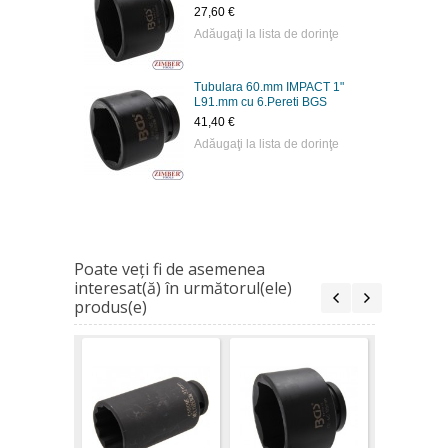
27,60 €
Adăugaţi la lista de dorinţe
Tubulara 60.mm IMPACT 1"
L91.mm cu 6.Pereti BGS
41,40 €
Adăugaţi la lista de dorinţe
Poate veţi fi de asemenea
interesat(ă) în următorul(ele)
produs(e)