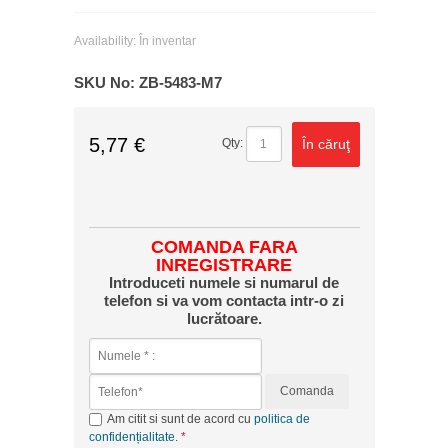
Availability:
În inventar
SKU No:
ZB-5483-M7
5,77 €
În căruţ
Qty:
COMANDA FARA
INREGISTRARE
Introduceti numele si numarul de
telefon si va vom contacta intr-o zi
lucrătoare.
Comanda
Am citit si sunt de acord cu
politica de
confidențialitate
.