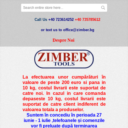
Call Us
+40 723614252
+40 735785612
or text us to office@zimber.bg
Despre Noi
La efectuarea unor cumpărături în
valoare de peste
200 euro si pana in
10 kg
, costul livrarii este suportat de
catre noi. In cazul in care comanda
depaseste 10 kg, costul livrarii este
suportat de catre client indiferent de
valoarea totala a produselor.
Suntem în concediu în perioada 27
iunie - 1 iulie ,telefoanele și comenzile
vor fi preluate după terminarea