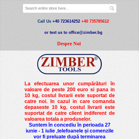
Call Us
+40 723614252
+40 735785612
or text us to office@zimber.bg
Despre Noi
La efectuarea unor cumpărături în
valoare de peste
200 euro si pana in
10 kg
, costul livrarii este suportat de
catre noi. In cazul in care comanda
depaseste 10 kg, costul livrarii este
suportat de catre client indiferent de
valoarea totala a produselor.
Suntem în concediu în perioada 27
iunie - 1 iulie ,telefoanele și comenzile
vor fi preluate după terminarea