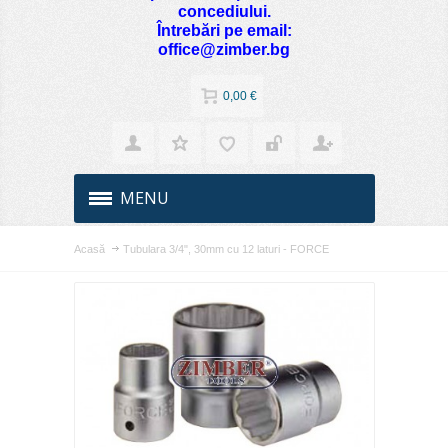
concediului.
Întrebări pe email:
office@zimber.bg
0,00 €
MENU
Acasă
Tubulara 3/4", 30mm cu 12 laturi - FORCE