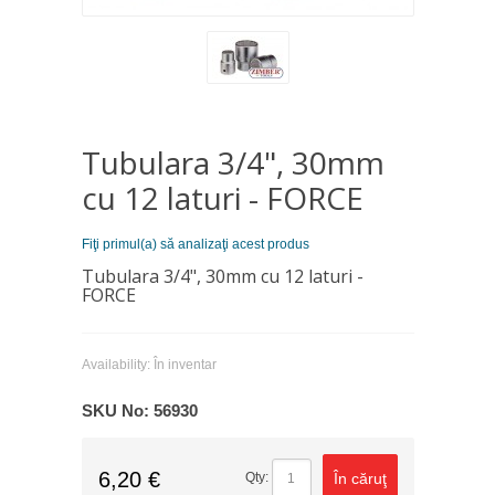
Tubulara 3/4", 30mm
cu 12 laturi - FORCE
Fiţi primul(a) să analizaţi acest produs
Tubulara 3/4", 30mm cu 12 laturi -
FORCE
Availability:
În inventar
SKU No:
56930
6,20 €
În căruţ
Qty: