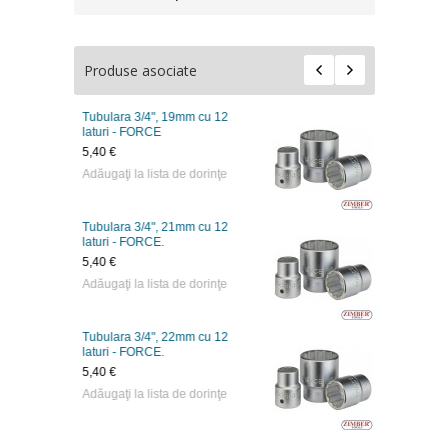
Produse asociate
m cu 12
Tubulara 3/4", 23mm cu 12
laturi - FORCE
5,40 €
 dorinţe
Adăugaţi la lista de dorinţe
m cu 12
Tubulara 3/4", 24mm cu 12
laturi - FORCE
5,40 €
 dorinţe
Adăugaţi la lista de dorinţe
m cu 12
Tubulara 3/4", 25mm cu 12
laturi - FORCE
5,40 €
 dorinţe
Adăugaţi la lista de dorinţe