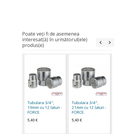
Poate veţi fi de asemenea
interesat(ă) în următorul(ele)
produs(e)
Tubulara 
22mm cu 1
FORCE.
Tubulara 3/4",
Tubulara 3/4",
5,40 €
19mm cu 12 laturi -
21mm cu 12 laturi -
FORCE
FORCE.
5,40 €
5,40 €