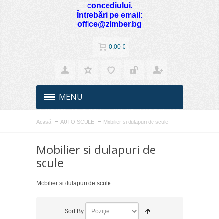
concediului.
Întrebări pe email:
office@zimber.bg
0,00 €
MENU
Acasă
AUTO SCULE
Mobilier si dulapuri de scule
Mobilier si dulapuri de
scule
Mobilier si dulapuri de scule
Sort By