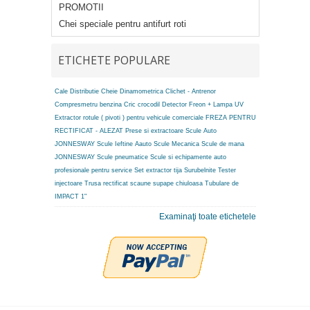
PROMOTII
Chei speciale pentru antifurt roti
ETICHETE POPULARE
Cale Distributie
Cheie Dinamometrica
Clichet - Antrenor
Compresmetru benzina
Cric crocodil
Detector Freon + Lampa UV
Extractor rotule ( pivoti ) pentru vehicule comerciale
FREZA PENTRU
RECTIFICAT - ALEZAT
Prese si extractoare
Scule Auto
JONNESWAY
Scule Ieftine Aauto
Scule Mecanica
Scule de mana
JONNESWAY
Scule pneumatice
Scule si echipamente auto
profesionale pentru service
Set extractor tija
Surubelnite
Tester
injectoare
Trusa rectificat scaune supape chiuloasa
Tubulare de
IMPACT 1"
Examinaţi toate etichetele