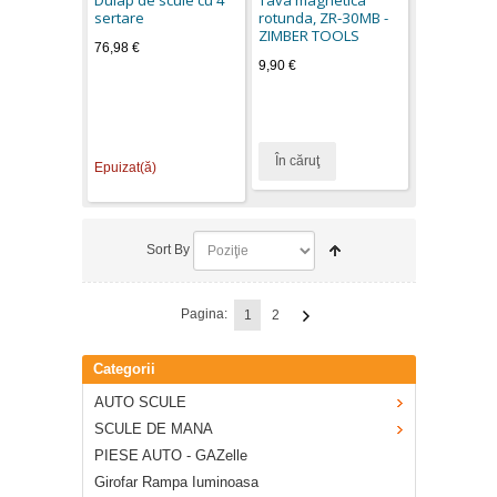
Dulap de scule cu 4
Tava magnetica
sertare
rotunda, ZR-30MB -
ZIMBER TOOLS
76,98 €
9,90 €
În căruţ
Epuizat(ă)
Sort By
Pagina:
1
2
Categorii
AUTO SCULE
SCULE DE MANA
PIESE AUTO - GAZelle
Girofar Rampa Iuminoasa