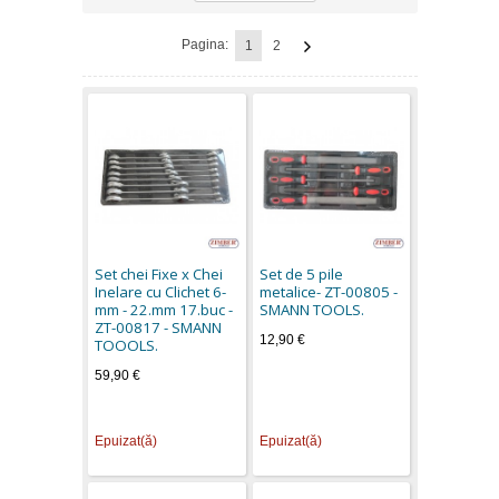
Pagina:
1
2
Set chei Fixe x Chei
Set de 5 pile
Inelare cu Clichet 6-
metalice- ZT-00805 -
mm - 22.mm 17.buc -
SMANN TOOLS.
ZT-00817 - SMANN
12,90 €
TOOOLS.
59,90 €
Epuizat(ă)
Epuizat(ă)