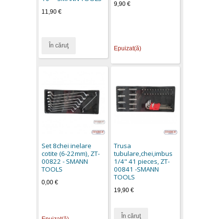
9,90 €
11,90 €
În căruţ
Epuizat(ă)
Set 8chei inelare
Trusa
cotite (6-22mm), ZT-
tubulare,chei,imbus
00822 - SMANN
1/4" 41 pieces, ZT-
TOOLS
00841 -SMANN
TOOLS
0,00 €
19,90 €
În căruţ
Epuizat(ă)