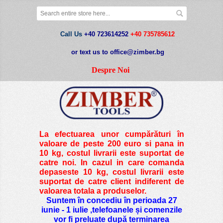
Call Us
+40 723614252
+40 735785612
or text us to office@zimber.bg
Despre Noi
La efectuarea unor cumpărături în
valoare de peste
200 euro si pana in
10 kg
, costul livrarii este suportat de
catre noi. In cazul in care comanda
depaseste 10 kg, costul livrarii este
suportat de catre client indiferent de
valoarea totala a produselor.
Suntem în concediu în perioada 27
iunie - 1 iulie ,telefoanele și comenzile
vor fi preluate după terminarea