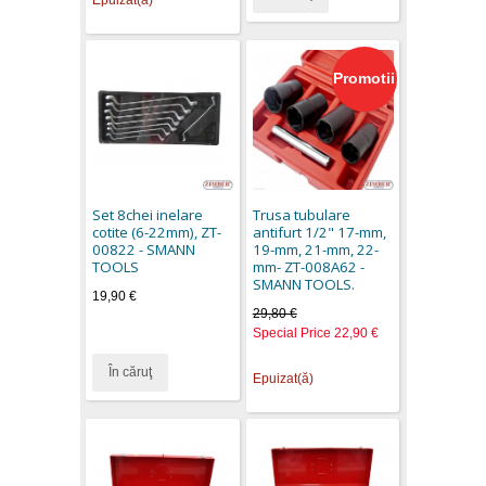
Promotii
Set 8chei inelare
Trusa tubulare
cotite (6-22mm), ZT-
antifurt 1/2" 17-mm,
00822 - SMANN
19-mm, 21-mm, 22-
TOOLS
mm- ZT-008A62 -
SMANN TOOLS.
19,90 €
29,80 €
Special Price
22,90 €
În căruţ
Epuizat(ă)