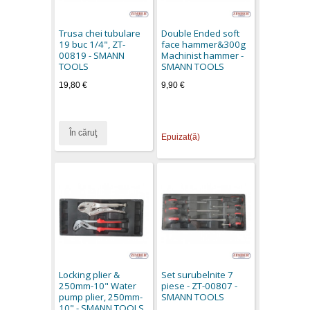
Trusa chei tubulare
Double Ended soft
19 buc 1/4", ZT-
face hammer&300g
00819 - SMANN
Machinist hammer -
TOOLS
SMANN TOOLS
19,80 €
9,90 €
În căruţ
Epuizat(ă)
Locking plier &
Set surubelnite 7
250mm-10" Water
piese - ZT-00807 -
pump plier, 250mm-
SMANN TOOLS
10" - SMANN TOOLS