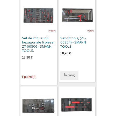
Set de imbusuri L
Set of tools, (ZT-
hexagonale 6 piese,
00804) - SMANN
ZT-00806 - SMANN
TOOLS.
TOOLS.
18,90 €
13,90 €
În căruţ
Epuizat(ă)