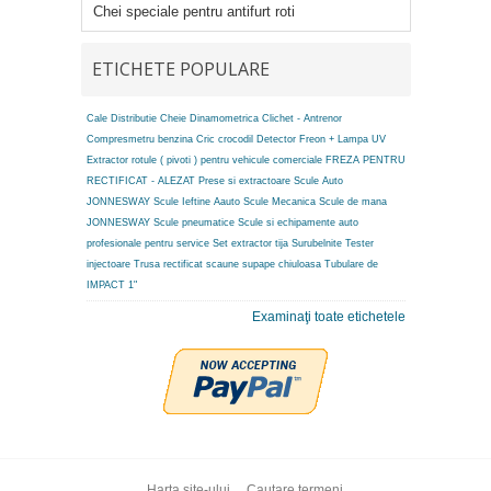
Chei speciale pentru antifurt roti
ETICHETE POPULARE
Cale Distributie
Cheie Dinamometrica
Clichet - Antrenor
Compresmetru benzina
Cric crocodil
Detector Freon + Lampa UV
Extractor rotule ( pivoti ) pentru vehicule comerciale
FREZA PENTRU
RECTIFICAT - ALEZAT
Prese si extractoare
Scule Auto
JONNESWAY
Scule Ieftine Aauto
Scule Mecanica
Scule de mana
JONNESWAY
Scule pneumatice
Scule si echipamente auto
profesionale pentru service
Set extractor tija
Surubelnite
Tester
injectoare
Trusa rectificat scaune supape chiuloasa
Tubulare de
IMPACT 1"
Examinaţi toate etichetele
Harta site-ului
Cautare termeni