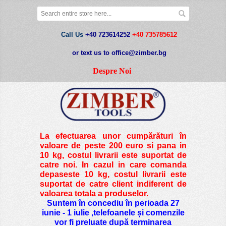
Call Us
+40 723614252
+40 735785612
or text us to office@zimber.bg
Despre Noi
La efectuarea unor cumpărături în
valoare de peste
200 euro si pana in
10 kg
, costul livrarii este suportat de
catre noi. In cazul in care comanda
depaseste 10 kg, costul livrarii este
suportat de catre client indiferent de
valoarea totala a produselor.
Suntem în concediu în perioada 27
iunie - 1 iulie ,telefoanele și comenzile
vor fi preluate după terminarea