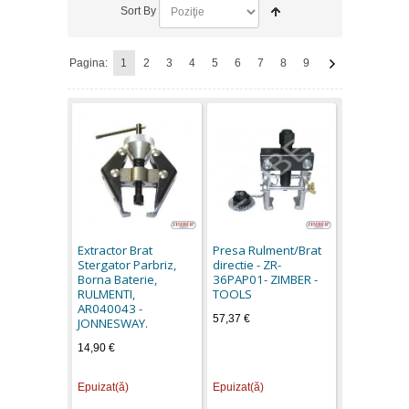
Sort By
Pagina:
1
2
3
4
5
6
7
8
9
Extractor Brat
Presa Rulment/Brat
Stergator Parbriz,
directie - ZR-
Borna Baterie,
36PAP01- ZIMBER -
RULMENTI,
TOOLS
AR040043 -
57,37 €
JONNESWAY.
14,90 €
Epuizat(ă)
Epuizat(ă)