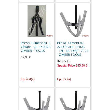
Presa Rulment cu 3
Presa Rulment cu
Ghiare - ZR-36UBCR -
2/3 Ghiare - LONG
ZIMBER - TOOLS
-17t - ZR-36PJT17123
- ZIMBER TOOLS
17,90 €
320,77 €
Special Price
245,90 €
Epuizat(ă)
Epuizat(ă)