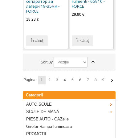
сепаратор за
rulmenti - 65910 -
лагери 19-35мм -
FORCE
FORCE
29,80 €
18,23 €
În căruţ
În căruţ
Sort By
Pagina:
1
2
3
4
5
6
7
8
9
Categorii
AUTO SCULE
SCULE DE MANA
PIESE AUTO - GAZelle
Girofar Rampa Iuminoasa
PROMOTII