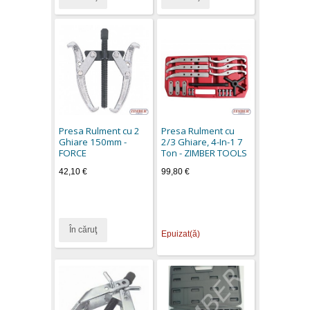
Presa Rulment cu 2
Presa Rulment cu
Ghiare 150mm -
2/3 Ghiare, 4-In-1 7
FORCE
Ton - ZIMBER TOOLS
42,10 €
99,80 €
În căruţ
Epuizat(ă)