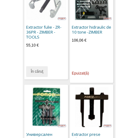
Extractor fulie - ZR-
Extractor hidraulic de
36PR - ZIMBER -
10 tone -ZIMBER
TOOLS
106,06 €
55,10 €
În căruţ
Epuizat(ă)
Универсален
Extractor prese