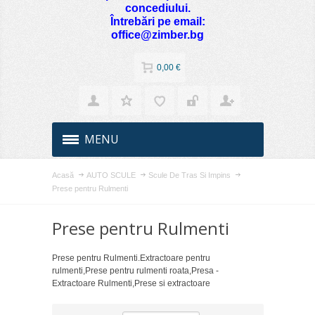
concediului.
Întrebări pe email:
office@zimber.bg
0,00 €
MENU
Acasă
AUTO SCULE
Scule De Tras Si Impins
Prese pentru Rulmenti
Prese pentru Rulmenti
Prese pentru Rulmenti.Extractoare pentru
rulmenti,Prese pentru rulmenti roata,Presa -
Extractoare Rulmenti,Prese si extractoare