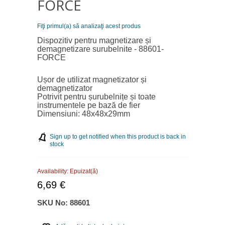
FORCE
Fiţi primul(a) să analizaţi acest produs
Dispozitiv pentru magnetizare și
demagnetizare surubelnite - 88601-
FORCE
Ușor de utilizat magnetizator și
demagnetizator
Potrivit pentru șurubelnițe și toate
instrumentele pe bază de fier
Dimensiuni: 48x48x29mm
Sign up to get notified when this product is back in
stock
Availability:
Epuizat(ă)
6,69 €
SKU No:
88601