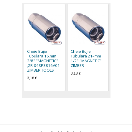
Cheie Buj
Tubulara
3/8" "MA
Cheie Bujie
Cheie Bujie
"ZR-04SP
Tubulara 16.mm
Tubulara 21- mm
ZIMBER 
3/8" "MAGNETIC"
1/2" "MAGNETIC" -
3,18 €
,ZR-04SP3816V01 -
ZIMBER
ZIMBER TOOLS
3,18 €
3,18 €