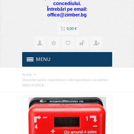
concediului.
Întrebări pe email:
office@zimber.bg
0,00 €
MENU
Acasă
Dispozitiv pentru magnetizare și demagnetizare surubelnite -
88601-FORCE