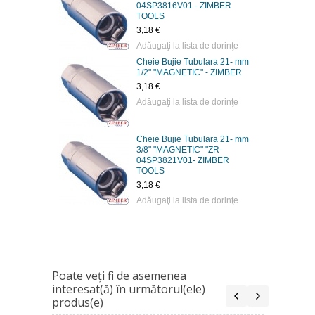
04SP3816V01 - ZIMBER
TOOLS
3,18 €
Adăugaţi la lista de dorinţe
Cheie Bujie Tubulara 21- mm
1/2" "MAGNETIC" - ZIMBER
3,18 €
Adăugaţi la lista de dorinţe
Cheie Bujie Tubulara 21- mm
3/8" "MAGNETIC" "ZR-
04SP3821V01- ZIMBER
TOOLS
3,18 €
Adăugaţi la lista de dorinţe
Poate veţi fi de asemenea
interesat(ă) în următorul(ele)
produs(e)