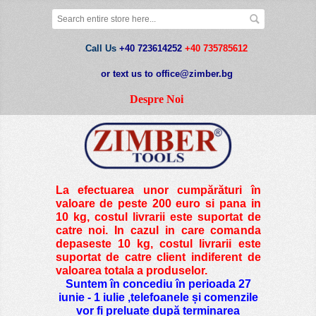
Call Us
+40 723614252
+40 735785612
or text us to office@zimber.bg
Despre Noi
La efectuarea unor cumpărături în
valoare de peste
200 euro si pana in
10 kg
, costul livrarii este suportat de
catre noi. In cazul in care comanda
depaseste 10 kg, costul livrarii este
suportat de catre client indiferent de
valoarea totala a produselor.
Suntem în concediu în perioada 27
iunie - 1 iulie ,telefoanele și comenzile
vor fi preluate după terminarea