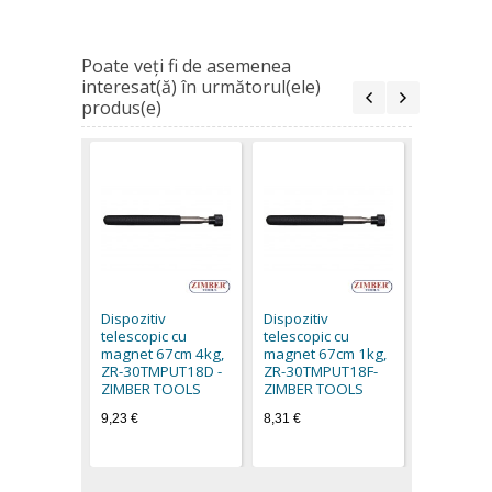
Poate veţi fi de asemenea
interesat(ă) în următorul(ele)
produs(e)
Dispozitiv
telescopic
magnet 6
Dispozitiv
Dispozitiv
ZIMBER
telescopic cu
telescopic cu
8,77 €
magnet 67cm 4kg,
magnet 67cm 1kg,
ZR-30TMPUT18D -
ZR-30TMPUT18F-
ZIMBER TOOLS
ZIMBER TOOLS
9,23 €
8,31 €