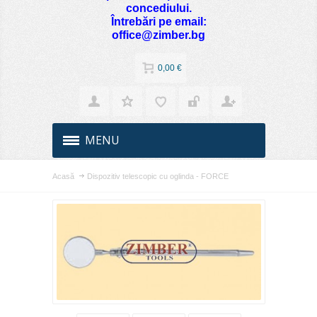
concediului.
Întrebări pe email:
office@zimber.bg
0,00 €
MENU
Acasă
Dispozitiv telescopic cu oglinda - FORCE