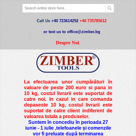
Call Us
+40 723614252
+40 735785612
or text us to office@zimber.bg
Despre Noi
La efectuarea unor cumpărături în
valoare de peste
200 euro si pana in
10 kg
, costul livrarii este suportat de
catre noi. In cazul in care comanda
depaseste 10 kg, costul livrarii este
suportat de catre client indiferent de
valoarea totala a produselor.
Suntem în concediu în perioada 27
iunie - 1 iulie ,telefoanele și comenzile
vor fi preluate după terminarea