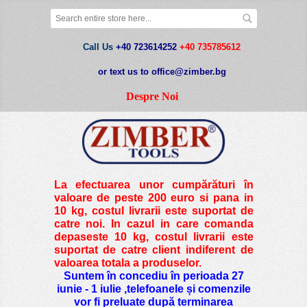
Call Us
+40 723614252
+40 735785612
or text us to office@zimber.bg
Despre Noi
La efectuarea unor cumpărături în
valoare de peste
200 euro si pana in
10 kg
, costul livrarii este suportat de
catre noi. In cazul in care comanda
depaseste 10 kg, costul livrarii este
suportat de catre client indiferent de
valoarea totala a produselor.
Suntem în concediu în perioada 27
iunie - 1 iulie ,telefoanele și comenzile
vor fi preluate după terminarea