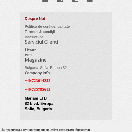
Despre Noi
Politica de confidențialitate
Termeni & condiții
Înscrieți-ne
Serviciul Clienți
Livrare
Plată
Magazine
Bulgaria, Sofia, Europa 82
Company Info
+40 723614252
+40 735785612
Mariam LTD
82 blvd. Evropa
Sofia, Bulgaria
За правилното функциониране на сайта използваме бисквитки.
© 2012 Zimber Tools. All Rights Reserved.