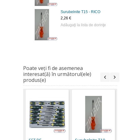
Surubelnite Т15 - RICO
2,26 €
Adăugaţi la lista de dorinţe
Poate veţi fi de asemenea
interesat(ă) în următorul(ele)
produs(e)
Surubelni
RICO
2,26 €
SET DE
Surubelnite Т10 -