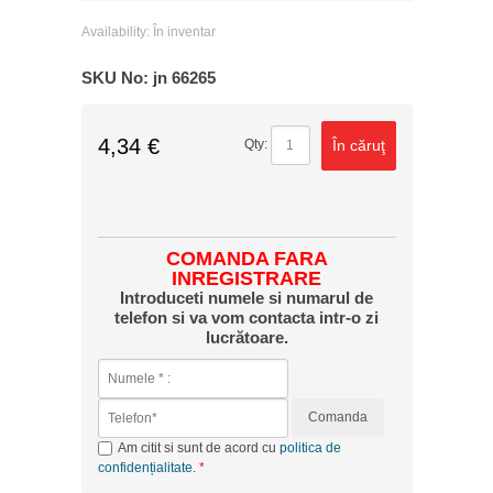
Availability:
În inventar
SKU No:
jn 66265
4,34 €
În căruţ
Qty:
COMANDA FARA
INREGISTRARE
Introduceti numele si numarul de
telefon si va vom contacta intr-o zi
lucrătoare.
Comanda
Am citit si sunt de acord cu
politica de
confidențialitate
.