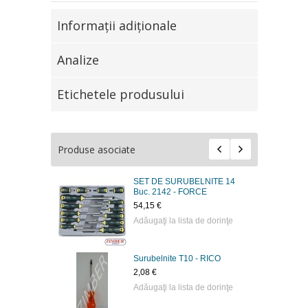
Informaţii adiţionale
Analize
Etichetele produsului
Produse asociate
SET DE SURUBELNITE 14
Buc. 2142 - FORCE
54,15 €
Adăugaţi la lista de dorinţe
Surubelnite Т10 - RICO
2,08 €
Adăugaţi la lista de dorinţe