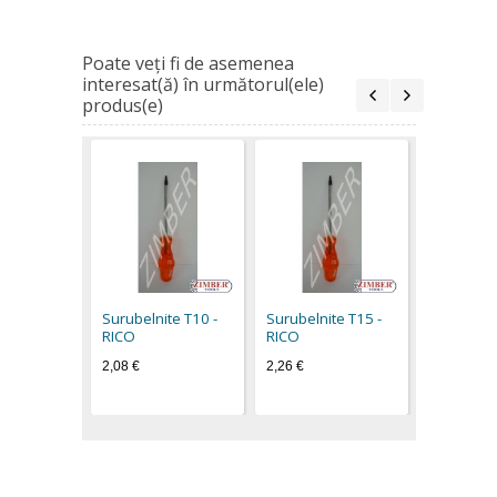
Poate veţi fi de asemenea
interesat(ă) în următorul(ele)
produs(e)
Surubelni
RICO
2,63 €
Surubelnite Т10 -
Surubelnite Т15 -
RICO
RICO
2,08 €
2,26 €