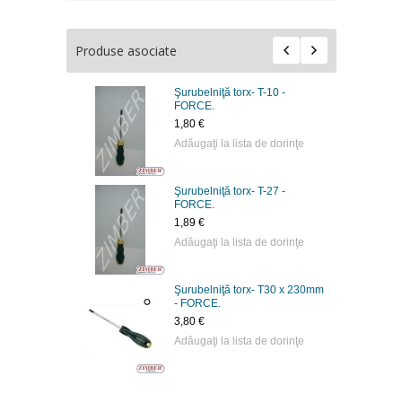
Produse asociate
Şurubelniţă torx- T-10 -
RICO
FORCE.
1,80 €
 dorinţe
Adăugaţi la lista de dorinţe
Şurubelniţă torx- T-27 -
RICO
FORCE.
1,89 €
 dorinţe
Adăugaţi la lista de dorinţe
Şurubelniţă torx- T30 x 230mm
RICO
- FORCE.
3,80 €
 dorinţe
Adăugaţi la lista de dorinţe