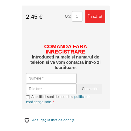
2,45 €
În căruţ
Qty:
COMANDA FARA
INREGISTRARE
Introduceti numele si numarul de
telefon si va vom contacta intr-o zi
lucrătoare.
Comanda
Am citit si sunt de acord cu
politica de
confidențialitate
.
Adăugaţi la lista de dorinţe