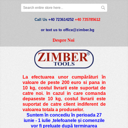
Call Us
+40 723614252
+40 735785612
or text us to office@zimber.bg
Despre Noi
La efectuarea unor cumpărături în
valoare de peste
200 euro si pana in
10 kg
, costul livrarii este suportat de
catre noi. In cazul in care comanda
depaseste 10 kg, costul livrarii este
suportat de catre client indiferent de
valoarea totala a produselor.
Suntem în concediu în perioada 27
iunie - 1 iulie ,telefoanele și comenzile
vor fi preluate după terminarea