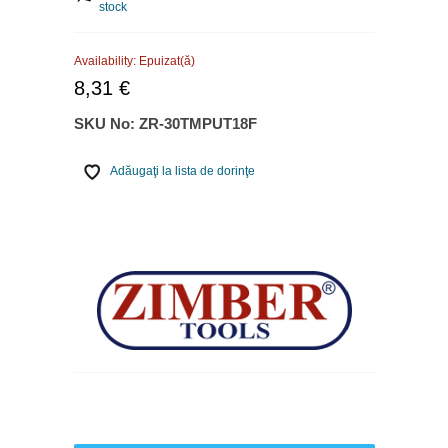
stock
Availability:
Epuizat(ă)
8,31 €
SKU No:
ZR-30TMPUT18F
Adăugaţi la lista de dorinţe