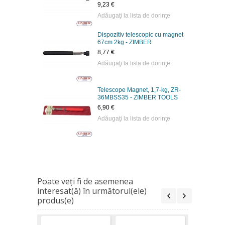
9,23 €
Adăugaţi la lista de dorinţe
Dispozitiv telescopic cu magnet
67cm 2kg - ZIMBER
8,77 €
Adăugaţi la lista de dorinţe
Telescope Magnet, 1,7-kg, ZR-
36MBSS35 - ZIMBER TOOLS
6,90 €
Adăugaţi la lista de dorinţe
Poate veţi fi de asemenea
interesat(ă) în următorul(ele)
produs(e)