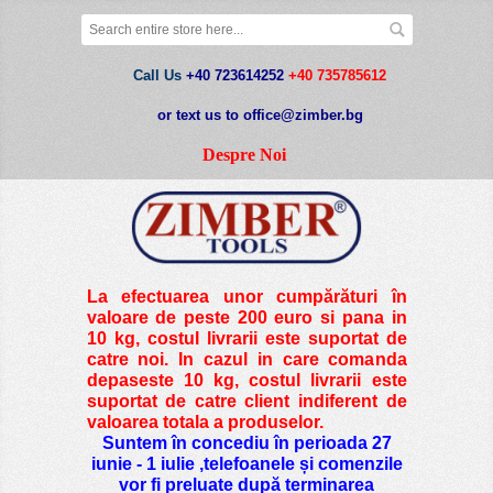
Call Us
+40 723614252
+40 735785612
or text us to office@zimber.bg
Despre Noi
La efectuarea unor cumpărături în
valoare de peste
200 euro si pana in
10 kg
, costul livrarii este suportat de
catre noi. In cazul in care comanda
depaseste 10 kg, costul livrarii este
suportat de catre client indiferent de
valoarea totala a produselor.
Suntem în concediu în perioada 27
iunie - 1 iulie ,telefoanele și comenzile
vor fi preluate după terminarea