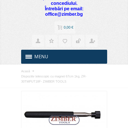
concediului.
Întrebări pe email:
office@zimber.bg
0,00 €
MENU
Acasă
Dispozitiv telescopic cu magnet 67cm 1kg, ZR-
30TMPUT18F- ZIMBER TOOLS