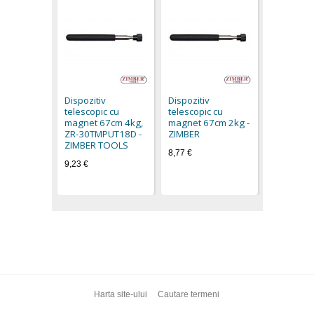
Telescop
1,7-kg, ZR
36MBSS35
Dispozitiv
Dispozitiv
ZIMBER 
telescopic cu
telescopic cu
6,90 €
magnet 67cm 4kg,
magnet 67cm 2kg -
ZR-30TMPUT18D -
ZIMBER
ZIMBER TOOLS
8,77 €
9,23 €
Harta site-ului
Cautare termeni