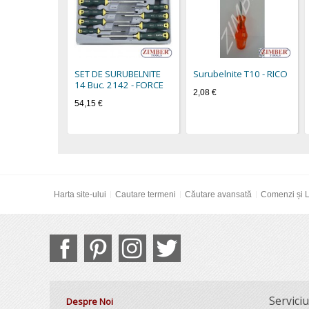
SET DE SURUBELNITE
Surubelnite Т10 - RICO
14 Buc. 2142 - FORCE
2,08 €
54,15 €
Harta site-ului
Cautare termeni
Căutare avansată
Comenzi și L
Serviciu
Despre Noi