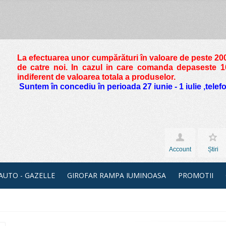
La efectuarea unor cumpărături în valoare de peste
200
de catre noi. In cazul in care comanda depaseste 10 
indiferent de valoarea totala a produselor.
Suntem în concediu în perioada 27 iunie - 1 iulie ,tele
Account
Știri
 AUTO - GAZELLE
GIROFAR RAMPA IUMINOASA
PROMOTII