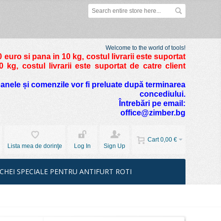
Welcome to the world of tools!
 euro si pana in 10 kg
, costul livrarii este suportat
kg, costul livrarii este suportat de catre client
foanele și comenzile vor fi preluate după terminarea
concediului.
Întrebări pe email:
office@zimber.bg
Cart
0,00 €
Lista mea de dorinţe
Log In
Sign Up
CHEI SPECIALE PENTRU ANTIFURT ROTI