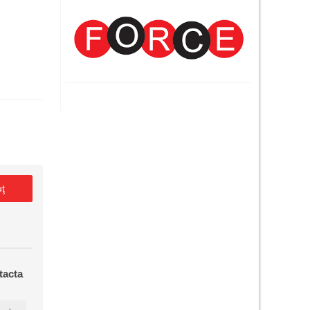
uţ
tacta