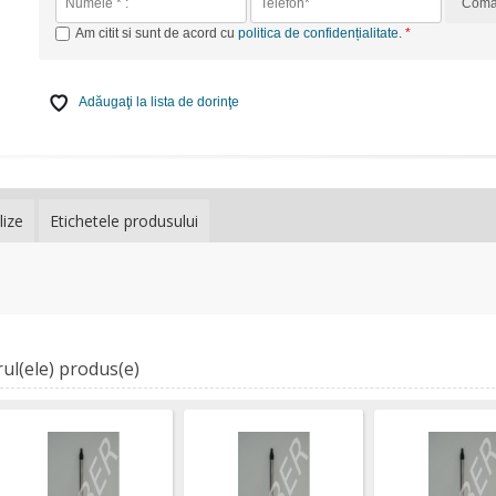
Com
Am citit si sunt de acord cu
politica de confidențialitate
.
Adăugaţi la lista de dorinţe
lize
Etichetele produsului
ul(ele) produs(e)