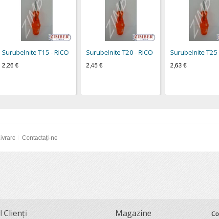
Surubelnite Т15 - RICO
Surubelnite Т20 - RICO
Surubelnite Т25 
2,26 €
2,45 €
2,63 €
ivrare
Contactați-ne
l Clienți
Magazine
Co