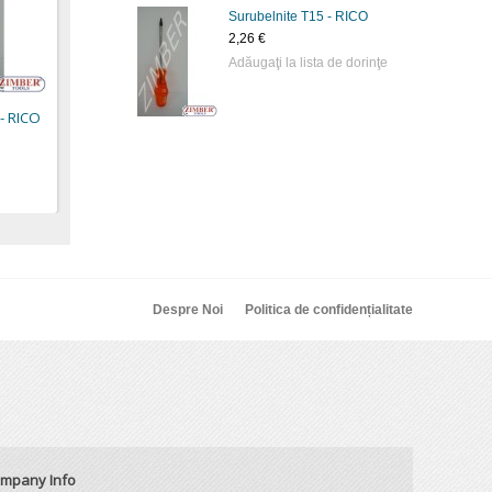
Surubelnite Т15 - RICO
Şurubelniţă torx- T-10 -
Şurubelniţă torx- T-27 -
Şurub
2,26 €
FORCE.
FORCE.
230m
Adăugaţi la lista de dorinţe
1,80 €
1,89 €
3,80 
- RICO
Despre Noi
Politica de confidențialitate
mpany Info