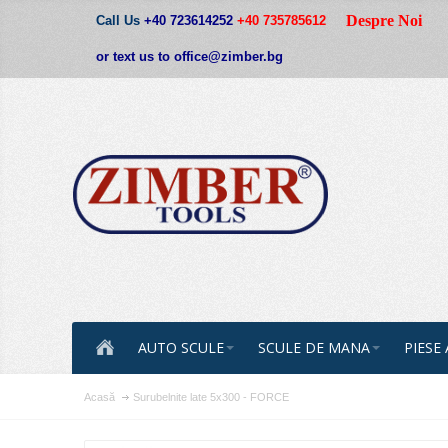
Despre Noi
Call Us
+40 723614252
+40 735785612
or text us to office@zimber.bg
AUTO SCULE
SCULE DE MANA
PIESE
Acasă
Surubelnite late 5х300 - FORCE