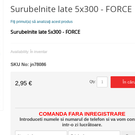
Surubelnite late 5х300 - FORCE
Fiţi primul(a) să analizaţi acest produs
Surubelnite late 5х300 - FORCE
Availability:
În inventar
SKU No:
jn78086
În căr
Qty:
2,95 €
COMANDA FARA INREGISTRARE
Introduceti numele si numarul de telefon si va vom con
intr-o zi lucrătoare.