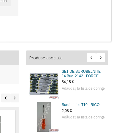
anda
Produse asociate
SET DE SURUBELNITE
14 Buc. 2142 - FORCE
54,15 €
Adăugaţi la lista de dorinţe
Surubelnite Т10 - RICO
2,08 €
Adăugaţi la lista de dorinţe