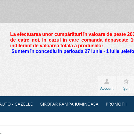
La efectuarea unor cumpărături în valoare de peste
200
de catre noi. In cazul in care comanda depaseste 10 
indiferent de valoarea totala a produselor.
Suntem în concediu în perioada 27 iunie - 1 iulie ,tele
Account
Știri
 AUTO - GAZELLE
GIROFAR RAMPA IUMINOASA
PROMOTII