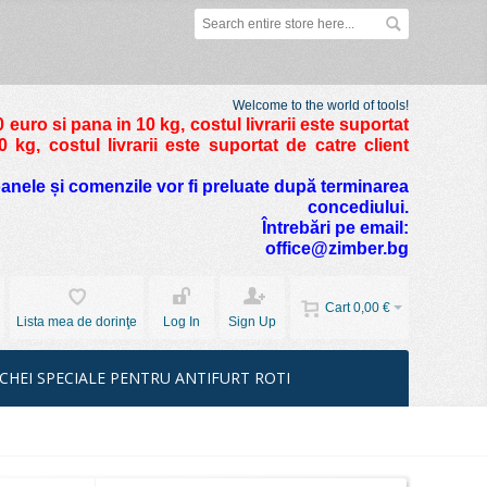
Welcome to the world of tools!
 euro si pana in 10 kg
, costul livrarii este suportat
kg, costul livrarii este suportat de catre client
foanele și comenzile vor fi preluate după terminarea
concediului.
Întrebări pe email:
office@zimber.bg
Cart
0,00 €
Lista mea de dorinţe
Log In
Sign Up
CHEI SPECIALE PENTRU ANTIFURT ROTI