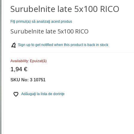
Surubelnite late 5х100 RICO
Fiţi primul(a) să analizaţi acest produs
Surubelnite late 5х100 RICO
Sign up to get notified when this product is back in stock
Availability:
Epuizat(ă)
1,94 €
SKU No:
3 10751
Adăugaţi la lista de dorinţe