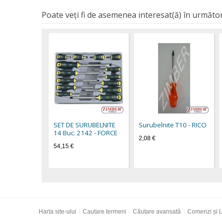
Poate veţi fi de asemenea interesat(ă) în următor
SET DE SURUBELNITE
Surubelnite Т10 - RICO
14 Buc. 2142 - FORCE
2,08 €
54,15 €
Harta site-ului
Cautare termeni
Căutare avansată
Comenzi și L