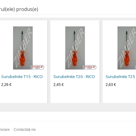
ul(ele) produs(e)
Surubelnite Т15 - RICO
Surubelnite Т20 - RICO
Surubelnite Т25 
2,26 €
2,45 €
2,63 €
ivrare
Contactați-ne