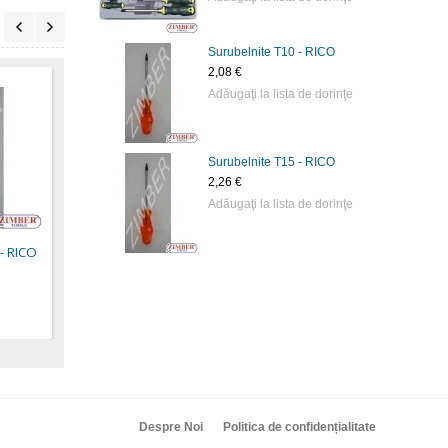
Surubelnite Т10 - RICO
2,08 €
Adăugaţi la lista de dorinţe
Surubelnite Т15 - RICO
Şurubelniţă torx- T-10 -
Şurubelniţă torx- T-27 -
Şurub
2,26 €
FORCE.
FORCE.
230m
Adăugaţi la lista de dorinţe
1,80 €
1,89 €
3,80 
- RICO
Despre Noi
Politica de confidențialitate