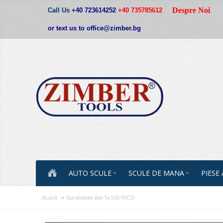
Despre Noi
Call Us
+40 723614252
+40 735785612
or text us to office@zimber.bg
AUTO SCULE
SCULE DE MANA
PIESE
Acasă
Surubelnite late 5х100 RICO