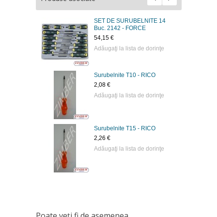
SET DE SURUBELNITE 14
Buc. 2142 - FORCE
54,15 €
Adăugaţi la lista de dorinţe
Surubelnite Т10 - RICO
2,08 €
Adăugaţi la lista de dorinţe
Surubelnite Т15 - RICO
2,26 €
Adăugaţi la lista de dorinţe
Poate veţi fi de asemenea