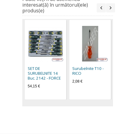
interesat(ă) în următorul(ele)
produs(e)
Surubelni
RICO
2,26 €
SET DE
Surubelnite Т10 -
SURUBELNITE 14
RICO
Buc. 2142 - FORCE
2,08 €
54,15 €