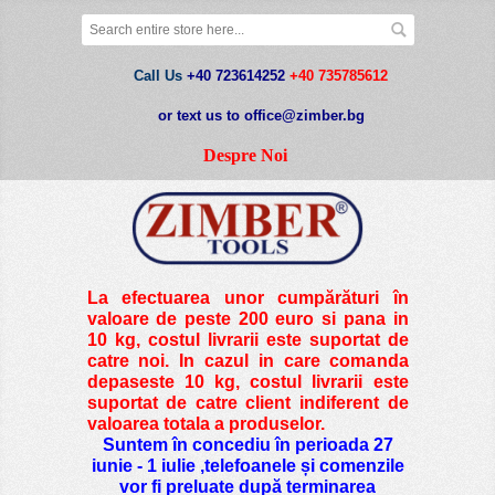
Call Us
+40 723614252
+40 735785612
or text us to office@zimber.bg
Despre Noi
La efectuarea unor cumpărături în
valoare de peste
200 euro si pana in
10 kg
, costul livrarii este suportat de
catre noi. In cazul in care comanda
depaseste 10 kg, costul livrarii este
suportat de catre client indiferent de
valoarea totala a produselor.
Suntem în concediu în perioada 27
iunie - 1 iulie ,telefoanele și comenzile
vor fi preluate după terminarea