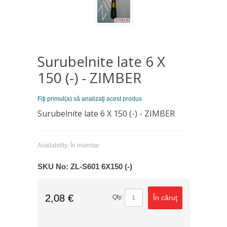
Surubelnite late 6 Х
150 (-) - ZIMBER
Fiţi primul(a) să analizaţi acest produs
Surubelnite late 6 Х 150 (-) - ZIMBER
Availability:
În inventar
SKU No:
ZL-S601 6X150 (-)
2,08 €
În căruţ
Qty: