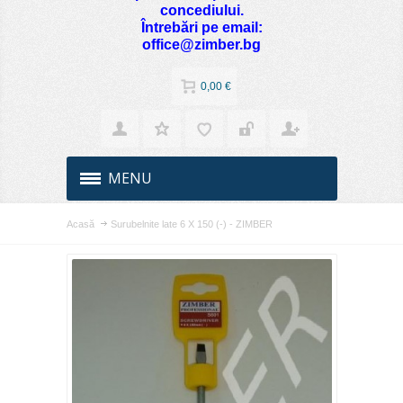
concediului.
Întrebări pe email:
office@zimber.bg
0,00 €
MENU
Acasă
Surubelnite late 6 Х 150 (-) - ZIMBER