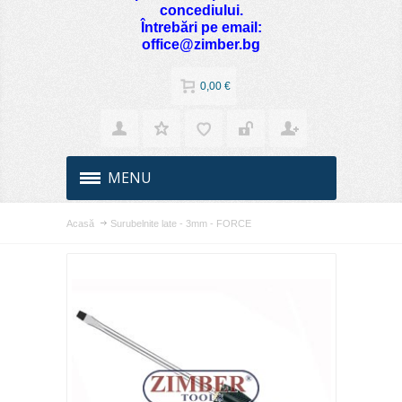
concediului.
Întrebări pe email:
office@zimber.bg
0,00 €
MENU
Acasă
Surubelnite late - 3mm - FORCE