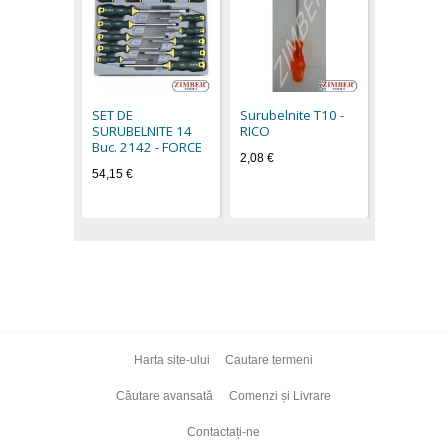
Surubelni
RICO
2,26 €
SET DE
Surubelnite Т10 -
SURUBELNITE 14
RICO
Buc. 2142 - FORCE
2,08 €
54,15 €
Harta site-ului
Cautare termeni
Căutare avansată
Comenzi și Livrare
Contactați-ne