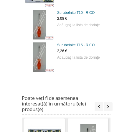
Surubelnite Т10 - RICO
2,08 €
Adăugaţi la lista de dorinţe
Surubelnite Т15 - RICO
2,26 €
Adăugaţi la lista de dorinţe
Poate veţi fi de asemenea
interesat(ă) în următorul(ele)
produs(e)