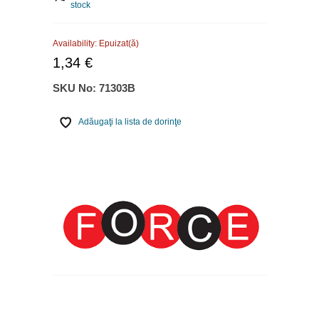
stock
Availability:
Epuizat(ă)
1,34 €
SKU No:
71303B
Adăugaţi la lista de dorinţe