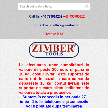
Call Us
+40 723614252
+40 735785612
or text us to office@zimber.bg
Despre Noi
La efectuarea unor cumpărături în
valoare de peste
200 euro si pana in
10 kg
, costul livrarii este suportat de
catre noi. In cazul in care comanda
depaseste 10 kg, costul livrarii este
suportat de catre client indiferent de
valoarea totala a produselor.
Suntem în concediu în perioada 27
iunie - 1 iulie ,telefoanele și comenzile
vor fi preluate după terminarea