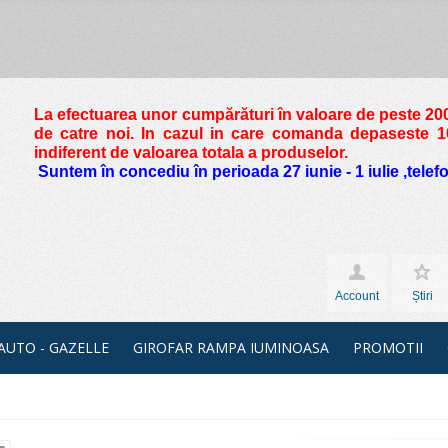
La efectuarea unor cumpărături în valoare de peste
200
de catre noi. In cazul in care comanda depaseste 10 
indiferent de valoarea totala a produselor.
Suntem în concediu în perioada 27 iunie - 1 iulie ,tele
Account
Știri
 AUTO - GAZELLE
GIROFAR RAMPA IUMINOASA
PROMOTII