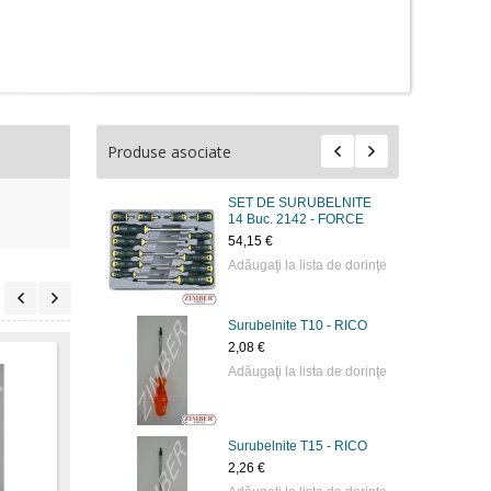
Produse asociate
SET DE SURUBELNITE
14 Buc. 2142 - FORCE
54,15 €
Adăugaţi la lista de dorinţe
Surubelnite Т10 - RICO
2,08 €
Adăugaţi la lista de dorinţe
Surubelnite Т15 - RICO
Şurubelniţă torx- T-10 -
Şurubelniţă torx- T-27 -
Şurub
2,26 €
FORCE.
FORCE.
230m