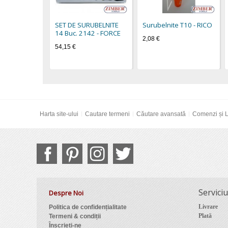
SET DE SURUBELNITE
Surubelnite Т10 - RICO
14 Buc. 2142 - FORCE
2,08 €
54,15 €
Harta site-ului
Cautare termeni
Căutare avansată
Comenzi și L
Serviciu
Despre Noi
Livrare
Politica de confidențialitate
Plată
Termeni & condiții
Înscrieți-ne