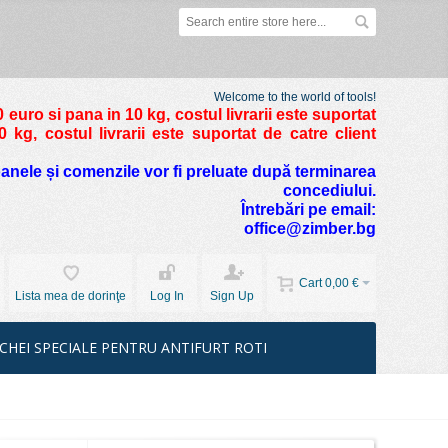
Welcome to the world of tools!
 euro si pana in 10 kg
, costul livrarii este suportat
kg, costul livrarii este suportat de catre client
foanele și comenzile vor fi preluate după terminarea
concediului.
Întrebări pe email:
office@zimber.bg
Cart
0,00 €
Lista mea de dorinţe
Log In
Sign Up
CHEI SPECIALE PENTRU ANTIFURT ROTI