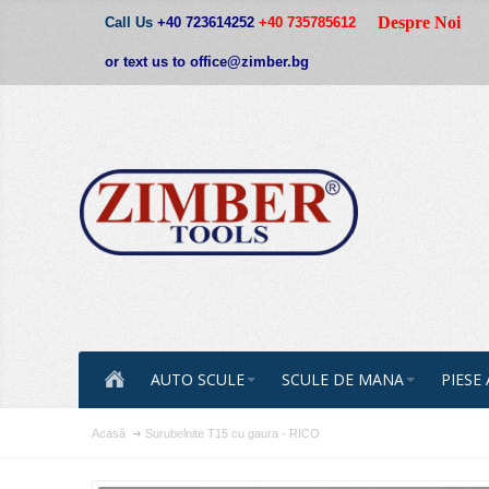
Despre Noi
Call Us
+40 723614252
+40 735785612
or text us to office@zimber.bg
AUTO SCULE
SCULE DE MANA
PIESE
Acasă
Surubelnite Т15 cu gaura - RICO