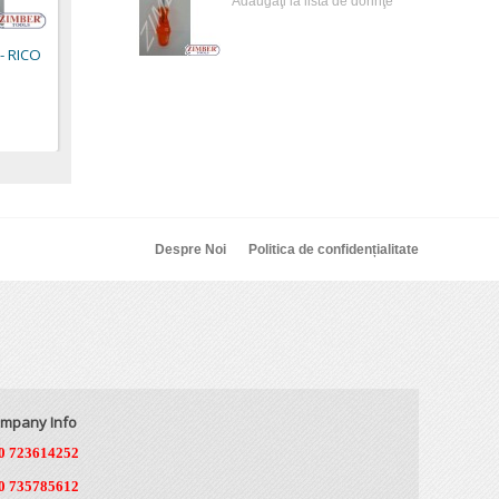
Adăugaţi la lista de dorinţe
1,80 €
1,89 €
3,80 
- RICO
Despre Noi
Politica de confidențialitate
mpany Info
0 723614252
0 735785612