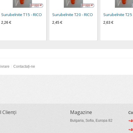
Surubelnite Т15 - RICO
Surubelnite Т20 - RICO
Surubelnite Т25 
2,26 €
2,45 €
2,63 €
ivrare
Contactați-ne
l Clienți
Magazine
Co
Bulgaria, Sofia, Europa 82
+4
+4