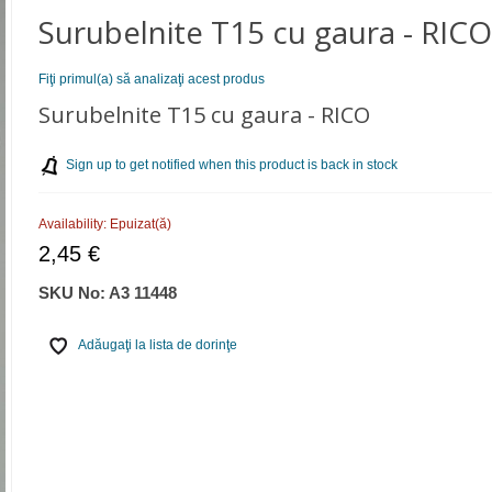
Surubelnite Т15 cu gaura - RIC
Fiţi primul(a) să analizaţi acest produs
Surubelnite Т15 cu gaura - RICO
Sign up to get notified when this product is back in stock
Availability:
Epuizat(ă)
2,45 €
SKU No:
A3 11448
Adăugaţi la lista de dorinţe