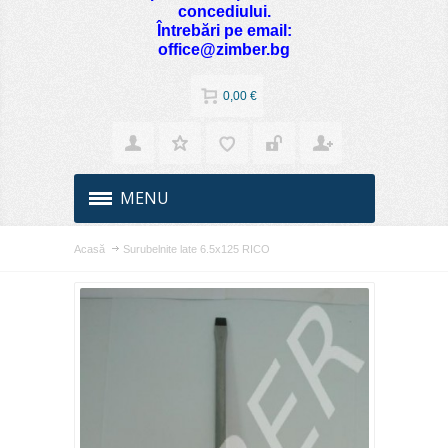
concediului.
Întrebări pe email:
office@zimber.bg
0,00 €
MENU
Acasă
Surubelnite late 6.5х125 RICO