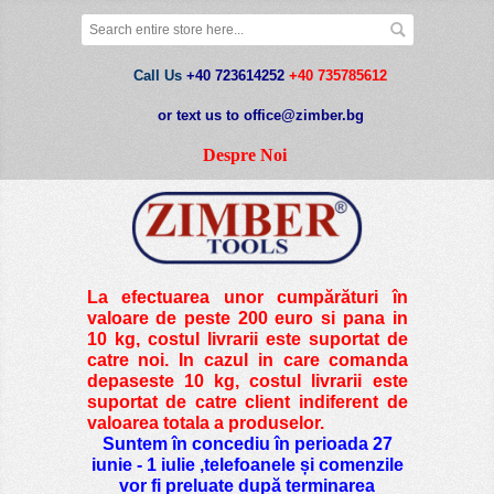
Call Us
+40 723614252
+40 735785612
or text us to office@zimber.bg
Despre Noi
La efectuarea unor cumpărături în
valoare de peste
200 euro si pana in
10 kg
, costul livrarii este suportat de
catre noi. In cazul in care comanda
depaseste 10 kg, costul livrarii este
suportat de catre client indiferent de
valoarea totala a produselor.
Suntem în concediu în perioada 27
iunie - 1 iulie ,telefoanele și comenzile
vor fi preluate după terminarea