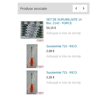
Produse asociate
SET DE SURUBELNITE 14
Buc. 2142 - FORCE
54,15 €
Adăugaţi la lista de dorinţe
Surubelnite Т10 - RICO
2,08 €
Adăugaţi la lista de dorinţe
Surubelnite Т15 - RICO
2,26 €
Adăugaţi la lista de dorinţe