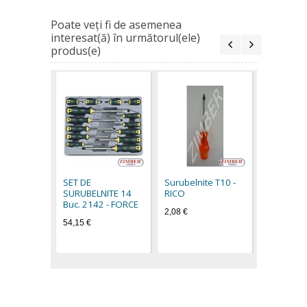
Poate veţi fi de asemenea
interesat(ă) în următorul(ele)
produs(e)
Surubelni
RICO
2,26 €
SET DE
Surubelnite Т10 -
SURUBELNITE 14
RICO
Buc. 2142 - FORCE
2,08 €
54,15 €