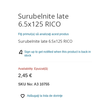
Surubelnite late
6.5х125 RICO
Fiţi primul(a) să analizaţi acest produs
Surubelnite late 6.5х125 RICO
Sign up to get notified when this product is back in
stock
Availability:
Epuizat(ă)
2,45 €
SKU No:
A3 10755
Adăugaţi la lista de dorinţe