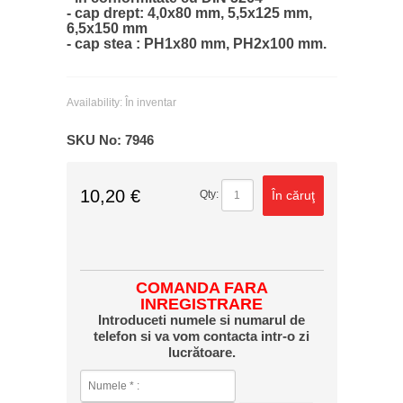
- cap drept: 4,0x80 mm, 5,5x125 mm,
6,5x150 mm
- cap stea : PH1x80 mm, PH2x100 mm.
Availability:
În inventar
SKU No:
7946
10,20 €
În căruţ
Qty:
COMANDA FARA
INREGISTRARE
Introduceti numele si numarul de
telefon si va vom contacta intr-o zi
lucrătoare.