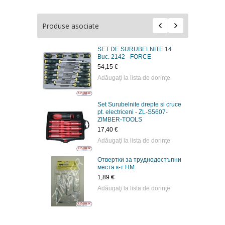
Produse asociate
SET DE SURUBELNITE 14
Buc. 2142 - FORCE
54,15 €
Adăugaţi la lista de dorinţe
Set Surubelnite drepte si cruce
pt. electriceni - ZL-S5607-
ZIMBER-TOOLS
17,40 €
Adăugaţi la lista de dorinţe
Отвертки за труднодостъпни
места к-т НМ
1,89 €
Adăugaţi la lista de dorinţe