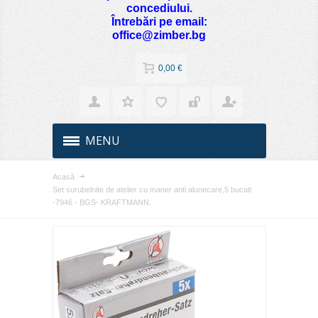
concediului.
Întrebări pe email:
office@zimber.bg
0,00 €
MENU
Acasă
Set surubelnite de atelier cu maner anti alunecare,5 bucati
-7946 - BGS- KRAFTMANN.