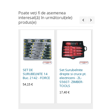
Poate veţi fi de asemenea
interesat(ă) în următorul(ele)
produs(e)
Отвертки
труднод
места к-
SET DE
Set Surubelnite
1,89 €
SURUBELNITE 14
drepte si cruce pt.
Buc. 2142 - FORCE
electriceni - ZL-
S5607- ZIMBER-
54,15 €
TOOLS
17,40 €