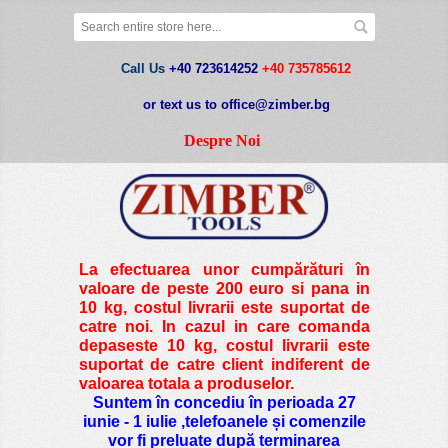
Call Us
+40 723614252
+40 735785612
or text us to office@zimber.bg
Despre Noi
La efectuarea unor cumpărături în
valoare de peste
200 euro si pana in
10 kg
, costul livrarii este suportat de
catre noi. In cazul in care comanda
depaseste 10 kg, costul livrarii este
suportat de catre client indiferent de
valoarea totala a produselor.
Suntem în concediu în perioada 27
iunie - 1 iulie ,telefoanele și comenzile
vor fi preluate după terminarea