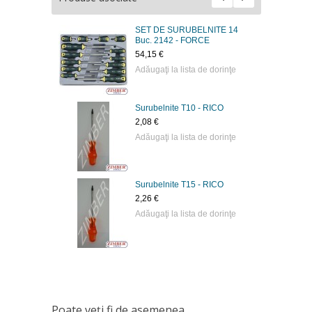
SET DE SURUBELNITE 14
Buc. 2142 - FORCE
54,15 €
Adăugaţi la lista de dorinţe
Surubelnite Т10 - RICO
2,08 €
Adăugaţi la lista de dorinţe
Surubelnite Т15 - RICO
2,26 €
Adăugaţi la lista de dorinţe
Poate veţi fi de asemenea