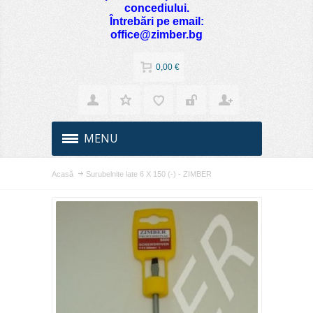
concediului.
Întrebări pe email:
office@zimber.bg
0,00 €
MENU
Acasă
Surubelnite late 6 Х 150 (-) - ZIMBER