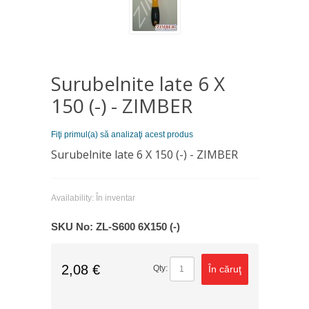
Surubelnite late 6 Х
150 (-) - ZIMBER
Fiţi primul(a) să analizaţi acest produs
Surubelnite late 6 Х 150 (-) - ZIMBER
Availability:
În inventar
SKU No:
ZL-S600 6X150 (-)
2,08 €
În căruţ
Qty: