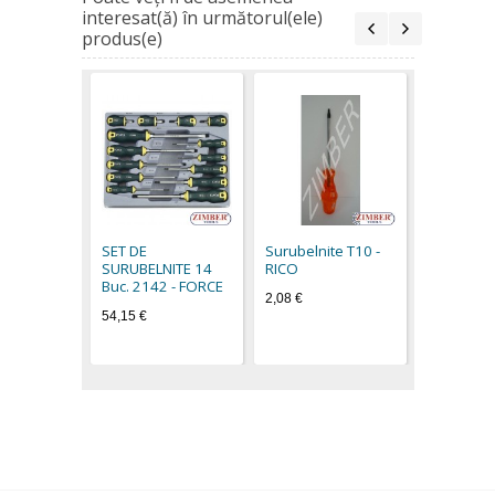
interesat(ă) în următorul(ele)
produs(e)
Surubelni
RICO
2,26 €
SET DE
Surubelnite Т10 -
SURUBELNITE 14
RICO
Buc. 2142 - FORCE
2,08 €
54,15 €