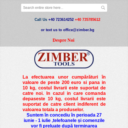
Call Us
+40 723614252
+40 735785612
or text us to office@zimber.bg
Despre Noi
La efectuarea unor cumpărături în
valoare de peste
200 euro si pana in
10 kg
, costul livrarii este suportat de
catre noi. In cazul in care comanda
depaseste 10 kg, costul livrarii este
suportat de catre client indiferent de
valoarea totala a produselor.
Suntem în concediu în perioada 27
iunie - 1 iulie ,telefoanele și comenzile
vor fi preluate după terminarea