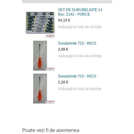
SET DE SURUBELNITE 14
Buc. 2142 - FORCE
54,15 €
Adăugaţi la lista de dorinţe
Surubelnite Т10 - RICO
2,08 €
Adăugaţi la lista de dorinţe
Surubelnite Т15 - RICO
2,26 €
Adăugaţi la lista de dorinţe
Poate veţi fi de asemenea