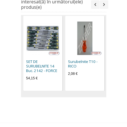
interesat(ă) în următorul(ele)
produs(e)
Surubelni
RICO
2,26 €
SET DE
Surubelnite Т10 -
SURUBELNITE 14
RICO
Buc. 2142 - FORCE
2,08 €
54,15 €