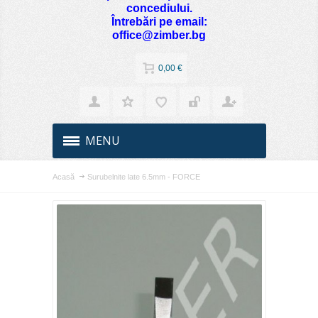
concediului.
Întrebări pe email:
office@zimber.bg
0,00 €
MENU
Acasă
Surubelnite late 6.5mm - FORCE