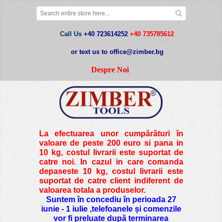
Call Us
+40 723614252
+40 735785612
or text us to office@zimber.bg
Despre Noi
La efectuarea unor cumpărături în
valoare de peste
200 euro si pana in
10 kg
, costul livrarii este suportat de
catre noi. In cazul in care comanda
depaseste 10 kg, costul livrarii este
suportat de catre client indiferent de
valoarea totala a produselor.
Suntem în concediu în perioada 27
iunie - 1 iulie ,telefoanele și comenzile
vor fi preluate după terminarea