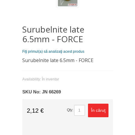
Surubelnite late
6.5mm - FORCE
Fiţi primul(a) să analizaţi acest produs
Surubelnite late 6.5mm - FORCE
Availability:
În inventar
SKU No:
JN 66269
2,12 €
În căruţ
Qty: