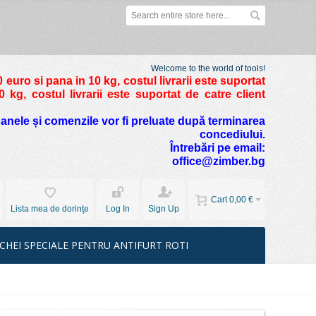
Welcome to the world of tools!
 euro si pana in 10 kg
, costul livrarii este suportat
kg, costul livrarii este suportat de catre client
foanele și comenzile vor fi preluate după terminarea
concediului.
Întrebări pe email:
office@zimber.bg
Cart
0,00 €
Lista mea de dorinţe
Log In
Sign Up
CHEI SPECIALE PENTRU ANTIFURT ROTI