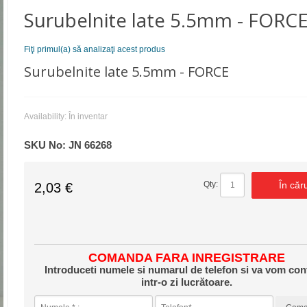
Surubelnite late 5.5mm - FORC
Fiţi primul(a) să analizaţi acest produs
Surubelnite late 5.5mm - FORCE
Availability:
În inventar
SKU No:
JN 66268
În căr
Qty:
2,03 €
COMANDA FARA INREGISTRARE
Introduceti numele si numarul de telefon si va vom con
intr-o zi lucrătoare.