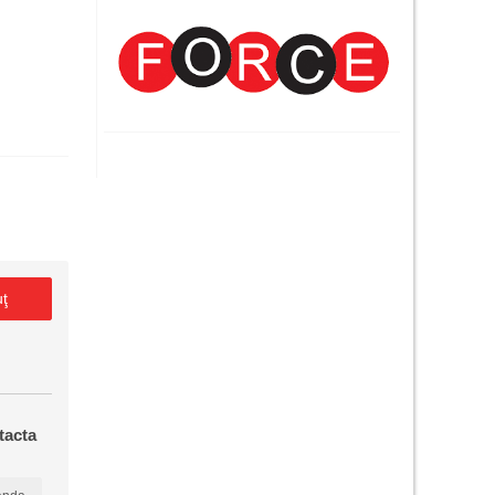
E
uţ
tacta