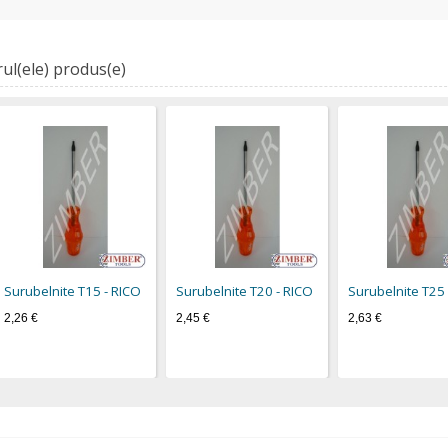
ul(ele) produs(e)
Surubelnite Т15 - RICO
Surubelnite Т20 - RICO
Surubelnite Т25 
2,26 €
2,45 €
2,63 €