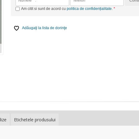
Com
Am citit si sunt de acord cu
politica de confidențialitate
.
Adăugaţi la lista de dorinţe
lize
Etichetele produsului