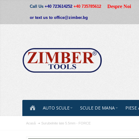
Despre Noi
Call Us
+40 723614252
+40 735785612
or text us to office@zimber.bg
AUTO SCULE
SCULE DE MANA
PIESE
Acasă
Surubelnite late 5.5mm - FORCE