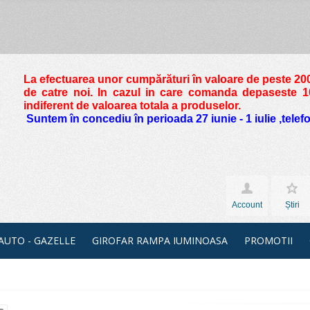
La efectuarea unor cumpărături în valoare de peste
200
de catre noi. In cazul in care comanda depaseste 10 
indiferent de valoarea totala a produselor.
Suntem în concediu în perioada 27 iunie - 1 iulie ,tele
Account
Știri
 AUTO - GAZELLE
GIROFAR RAMPA IUMINOASA
PROMOTII