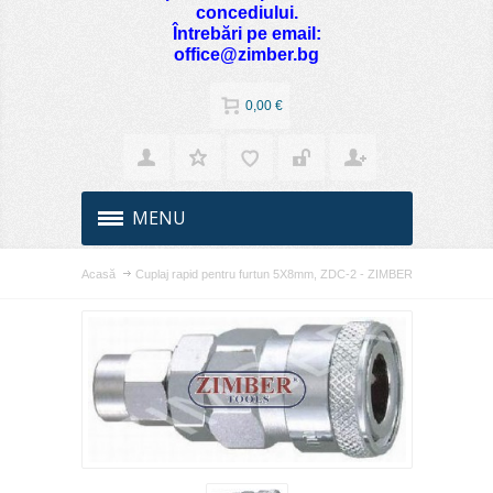
concediului.
Întrebări pe email:
office@zimber.bg
0,00 €
MENU
Acasă
Cuplaj rapid pentru furtun 5X8mm, ZDC-2 - ZIMBER