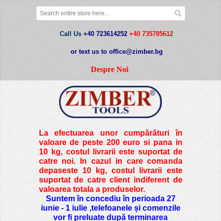
Call Us
+40 723614252
+40 735785612
or text us to office@zimber.bg
Despre Noi
La efectuarea unor cumpărături în
valoare de peste
200 euro si pana in
10 kg
, costul livrarii este suportat de
catre noi. In cazul in care comanda
depaseste 10 kg, costul livrarii este
suportat de catre client indiferent de
valoarea totala a produselor.
Suntem în concediu în perioada 27
iunie - 1 iulie ,telefoanele și comenzile
vor fi preluate după terminarea