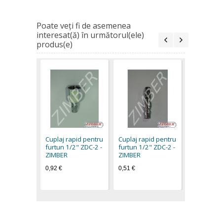
Poate veţi fi de asemenea
interesat(ă) în următorul(ele)
produs(e)
Cuplaj ra
furtun 1/2
40PM - Z
Cuplaj rapid pentru
Cuplaj rapid pentru
0,65 €
furtun 1/2" ZDC-2 -
furtun 1/2" ZDC-2 -
ZIMBER
ZIMBER
0,92 €
0,51 €