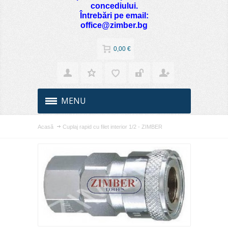
concediului.
Întrebări pe email:
office@zimber.bg
0,00 €
MENU
Acasă
Cuplaj rapid cu filet interior 1/2 - ZIMBER