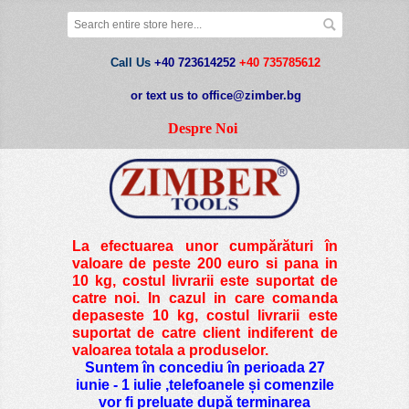
Call Us
+40 723614252
+40 735785612
or text us to office@zimber.bg
Despre Noi
La efectuarea unor cumpărături în
valoare de peste
200 euro si pana in
10 kg
, costul livrarii este suportat de
catre noi. In cazul in care comanda
depaseste 10 kg, costul livrarii este
suportat de catre client indiferent de
valoarea totala a produselor.
Suntem în concediu în perioada 27
iunie - 1 iulie ,telefoanele și comenzile
vor fi preluate după terminarea