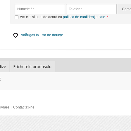
Com
Am citit si sunt de acord cu
politica de confidențialitate
.
Adăugaţi la lista de dorinţe
lize
Etichetele produsului
R
ivrare
Contactați-ne