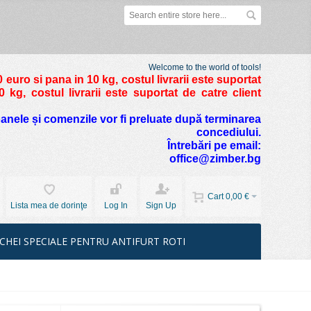
Welcome to the world of tools!
 euro si pana in 10 kg
, costul livrarii este suportat
kg, costul livrarii este suportat de catre client
foanele și comenzile vor fi preluate după terminarea
concediului.
Întrebări pe email:
office@zimber.bg
Cart
0,00 €
Lista mea de dorinţe
Log In
Sign Up
CHEI SPECIALE PENTRU ANTIFURT ROTI