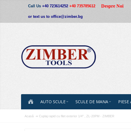
Despre Noi
Call Us
+40 723614252
+40 735785612
or text us to office@zimber.bg
AUTO SCULE
SCULE DE MANA
PIESE
Acasă
Cuplaj rapid cu filet exterior 1/4" , ZL-20PM - ZIMBER