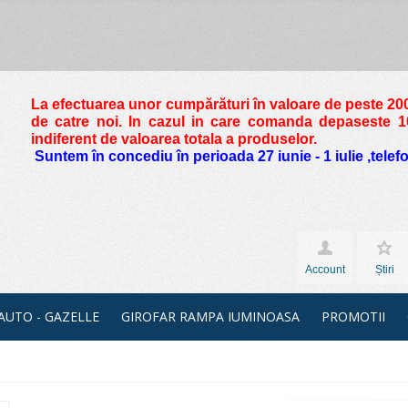
La efectuarea unor cumpărături în valoare de peste
200
de catre noi. In cazul in care comanda depaseste 10 
indiferent de valoarea totala a produselor.
Suntem în concediu în perioada 27 iunie - 1 iulie ,tele
Account
Știri
 AUTO - GAZELLE
GIROFAR RAMPA IUMINOASA
PROMOTII