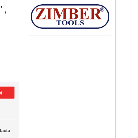
 ,
uţ
tacta