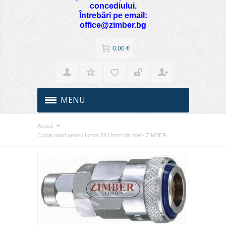
concediului.
Întrebări pe email:
office@zimber.bg
0,00 €
MENU
Acasă
Cuplaj rapid pentru furtun 8X12mm din otel - ZIMBER