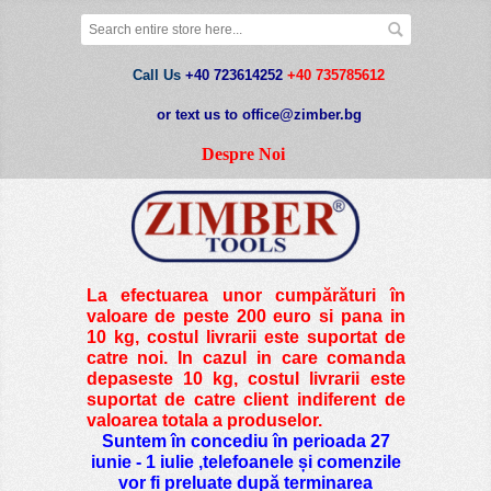
Call Us
+40 723614252
+40 735785612
or text us to office@zimber.bg
Despre Noi
La efectuarea unor cumpărături în
valoare de peste
200 euro si pana in
10 kg
, costul livrarii este suportat de
catre noi. In cazul in care comanda
depaseste 10 kg, costul livrarii este
suportat de catre client indiferent de
valoarea totala a produselor.
Suntem în concediu în perioada 27
iunie - 1 iulie ,telefoanele și comenzile
vor fi preluate după terminarea