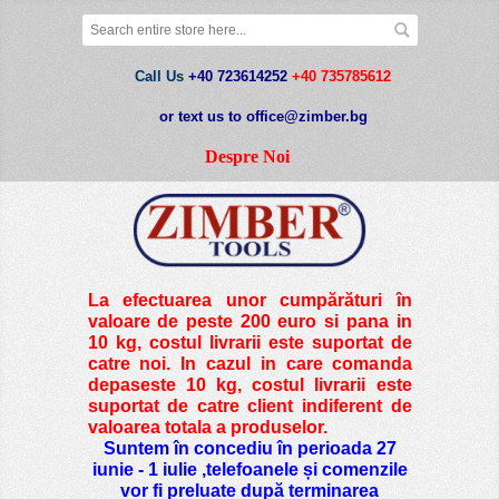
Call Us
+40 723614252
+40 735785612
or text us to office@zimber.bg
Despre Noi
La efectuarea unor cumpărături în
valoare de peste
200 euro si pana in
10 kg
, costul livrarii este suportat de
catre noi. In cazul in care comanda
depaseste 10 kg, costul livrarii este
suportat de catre client indiferent de
valoarea totala a produselor.
Suntem în concediu în perioada 27
iunie - 1 iulie ,telefoanele și comenzile
vor fi preluate după terminarea