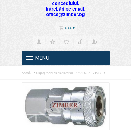
concediului.
Întrebări pe email:
office@zimber.bg
0,00 €
MENU
Acasă
Cuplaj rapid cu filet interior 1/2" ZDC-2 - ZIMBER